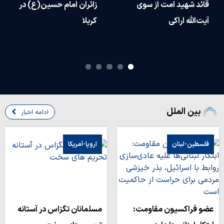
قائد شهید امت از سوی
زائران امام حسین(ع) در
آیت‌الله اراکی
کربلا
بین الملل
ادامه اخبار
فلسطین-لبنان
اروپا-آمریکا
عضو فراکسیون مقاومت:
مسلمانان تگزاس در آستانه