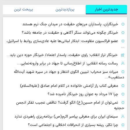
جدیدترین اخبار
پربازدیدترین
پربحث ترین
خبرنگاران، پاسداران مرزهای حقیقت در میدان جنگ نرم هستند
خبرنگار چگونه می‌تواند سنگر آگاهی و حقیقت در جامعه باشد؟
عضو فراکسیون مقاومت: ابتکار لبنانی‌ها علیه عادی‌سازی روابط با اسرائیل،
…
خبرنگار تراز انقلاب؛ راوی حقیقت، پاسدار اعتماد/ خبرنگار حوزه دین باید…
رسالت رسانه انقلابی؛ از اطلاع‌رسانی تا جهاد در برابر وارونه‌نمایی…
میراث سبز محراب؛ تبیین الگوی انتظار و جهاد در سیره شهید آیت‌الله
دستغیب+…
معرفی کتاب راز آرامش خانواده در کلام امام صادق (علیه‌السلام)
چرا 17 مرداد به عنوان روز خبرنگار نامیده شد؟
نمی‌توان از امام حسین(ع) الگو گرفت‼ تناقض عجیب تفکر انجمن
حجتیه
سینمای ایران برای معرفی پیامبر اکرم(ص) برنامه‌ریزی راهبردی ندارد
چرا تکبّر، ریشه بسیاری از انحرافات اخلاقی و اجتماعی است؟