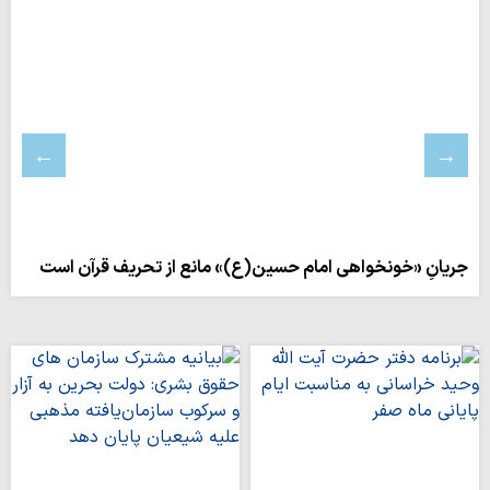
جریانِ «خونخواهی امام حسین(ع)» مانع از تحریف قرآن است