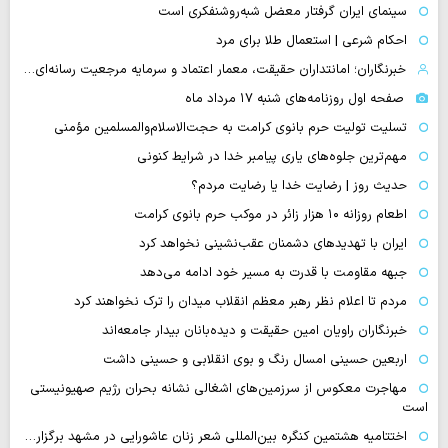
سینمای ایران گرفتار معضل شبه‌روشنفکری است
احکام شرعی | استعمال طلا برای مرد
خبرنگاران؛ امانتداران حقیقت، معمار اعتماد و سرمایه مرجعیت رسانه‌ای…
صفحه اول روزنامه‌های شنبه ۱۷ مرداد ماه
تسلیت تولیت حرم بانوی کرامت به حجت‌الاسلام‌والمسلمین مؤمنی
مهم‌ترین جلوه‌های یاری پیامبر خدا در شرایط کنونی
حدیث روز | رضایت خدا یا رضایت مردم؟
اطعام روزانه ۱۰ هزار زائر در موکب حرم بانوی کرامت
ایران با تهدیدهای دشمنان عقب‌نشینی نخواهد کرد
جبهه مقاومت با قدرت به مسیر خود ادامه می‌دهد
مردم تا اعلام نظر رهبر معظم انقلاب میدان را ترک نخواهند کرد
خبرنگاران راویان امین حقیقت و دیده‌بانان بیدار جامعه‌اند
اربعین حسینی امسال رنگ و بوی انقلابی و حسینی داشت
مهاجرت معکوس از سرزمین‌های اشغالی نشانه بحران رژیم صهیونیستی
است
اختتامیه هشتمین کنگره بین‌المللی شعر زنان عاشورایی در مشهد برگزار…