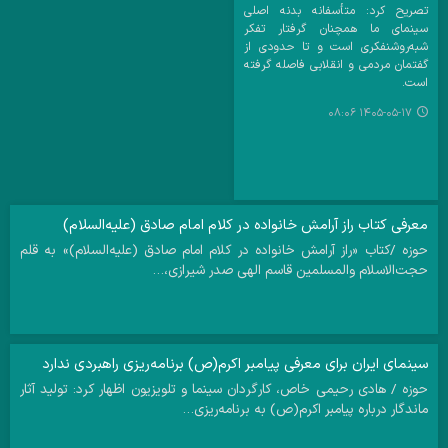
تصریح کرد: متأسفانه بدنه اصلی
سینمای ما همچنان گرفتار تفکر
شبه‌روشنفکری است و تا حدودی از
گفتمان مردمی و انقلابی فاصله گرفته
است.
۱۴۰۵-۰۵-۱۷ ۰۸:۰۶
معرفی کتاب راز آرامش خانواده در کلام امام صادق (علیه‌السلام)
حوزه /کتاب «راز آرامش خانواده در کلام امام صادق (علیه‌السلام)» به قلم
حجت‌الاسلام والمسلمین قاسم الهی صدر شیرازی،…
سینمای ایران برای معرفی پیامبر اکرم(ص) برنامه‌ریزی راهبردی ندارد
حوزه / هادی رحیمی خاص، کارگردان سینما و تلویزیون اظهار کرد: تولید آثار
ماندگار درباره پیامبر اکرم(ص) به برنامه‌ریزی…