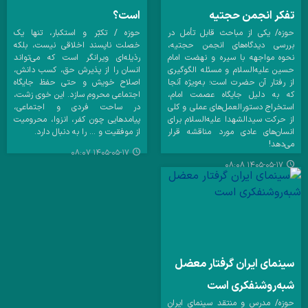
تفکر انجمن حجتیه
است؟
حوزه/ یکی از مباحث قابل تأمل در
حوزه / تکبّر و استکبار، تنها یک
بررسی دیدگاه‌های انجمن حجتیه،
خصلت ناپسند اخلاقی نیست، بلکه
نحوه مواجهه با سیره و نهضت امام
رذیله‌ای ویرانگر است که می‌تواند
حسین علیه‌السلام و مسئله الگوگیری
انسان را از پذیرش حق، کسب دانش،
از رفتار آن حضرت است؛ به‌ویژه آنجا
اصلاح خویش و حتی حفظ جایگاه
که به دلیل جایگاه عصمت امام،
اجتماعی محروم سازد. این خوی زشت،
استخراج دستورالعمل‌های عملی و کلی
در ساحت فردی و اجتماعی،
از حرکت سیدالشهدا علیه‌السلام برای
پیامدهایی چون کفر، انزوا، محرومیت
انسان‌های عادی مورد مناقشه قرار
از موفقیت و ... را به دنبال دارد.
می‌دهد!
۱۴۰۵-۰۵-۱۷ ۰۸:۰۷
۱۴۰۵-۰۵-۱۷ ۰۸:۰۸
سینمای ایران گرفتار معضل
شبه‌روشنفکری است
حوزه/ مدرس و منتقد سینمای ایران