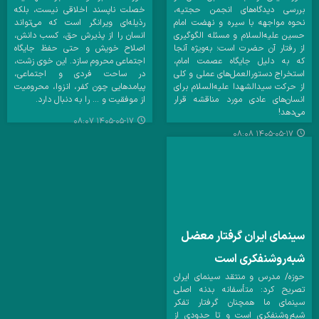
بررسی دیدگاه‌های انجمن حجتیه،
خصلت ناپسند اخلاقی نیست، بلکه
نحوه مواجهه با سیره و نهضت امام
رذیله‌ای ویرانگر است که می‌تواند
حسین علیه‌السلام و مسئله الگوگیری
انسان را از پذیرش حق، کسب دانش،
از رفتار آن حضرت است؛ به‌ویژه آنجا
اصلاح خویش و حتی حفظ جایگاه
که به دلیل جایگاه عصمت امام،
اجتماعی محروم سازد. این خوی زشت،
استخراج دستورالعمل‌های عملی و کلی
در ساحت فردی و اجتماعی،
از حرکت سیدالشهدا علیه‌السلام برای
پیامدهایی چون کفر، انزوا، محرومیت
انسان‌های عادی مورد مناقشه قرار
از موفقیت و ... را به دنبال دارد.
می‌دهد!
۱۴۰۵-۰۵-۱۷ ۰۸:۰۷
۱۴۰۵-۰۵-۱۷ ۰۸:۰۸
سینمای ایران گرفتار معضل
شبه‌روشنفکری است
حوزه/ مدرس و منتقد سینمای ایران
تصریح کرد: متأسفانه بدنه اصلی
سینمای ما همچنان گرفتار تفکر
شبه‌روشنفکری است و تا حدودی از