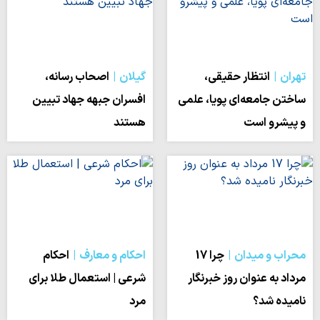
تهران
انتظار حقیقی،
گیلان
اصحاب رسانه،
ساختن جامعه‌ای پویا، علمی
افسران جبهه جهاد تبیین
و پیشرو است
هستند
محراب و میدان
چرا 17
احکام و معارف
احکام
مرداد به عنوان روز خبرنگار
شرعی | استعمال طلا برای
نامیده شد؟
مرد