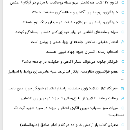
تداوم ۱۱۷ شب هم‌نشینی بی‌واسطه روحانیت با مردم در گرگان+ عکس
خبرنگاران، پرچمداران آگاهی و مطالبه‌گران حقیقت هستند
خبرنگاران، پاسداران مرزهای حقیقت در میدان جنگ نرم هستند
سپاه: رسانه‌های انقلابی در برابر دروغ‌پراکنی دشمن ایستادگی کردند
انتظار حقیقی، ساختن جامعه‌ای پویا، علمی و پیشرو است
اصحاب رسانه، افسران جبهه جهاد تبیین هستند
خبرنگار چگونه می‌تواند سنگر آگاهی و حقیقت در جامعه باشد؟
عضو فراکسیون مقاومت: ابتکار لبنانی‌ها علیه عادی‌سازی روابط با اسرائیل،
…
خبرنگار تراز انقلاب؛ راوی حقیقت، پاسدار اعتماد/ خبرنگار حوزه دین باید…
رسالت رسانه انقلابی؛ از اطلاع‌رسانی تا جهاد در برابر وارونه‌نمایی…
میراث سبز محراب؛ تبیین الگوی انتظار و جهاد در سیره شهید آیت‌الله
دستغیب+…
معرفی کتاب راز آرامش خانواده در کلام امام صادق (علیه‌السلام)