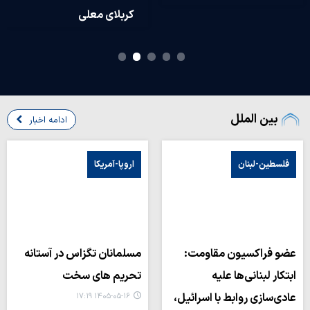
کربلای معلی
مسیر پیا
بین الملل
ادامه اخبار
فلسطین-لبنان
اروپا-آمریکا
عضو فراکسیون مقاومت:
مسلمانان تگزاس در آستانه
ابتکار لبنانی‌ها علیه
تحریم های سخت
عادی‌سازی روابط با اسرائیل،
۱۴۰۵-۰۵-۱۶ ۱۷:۱۹