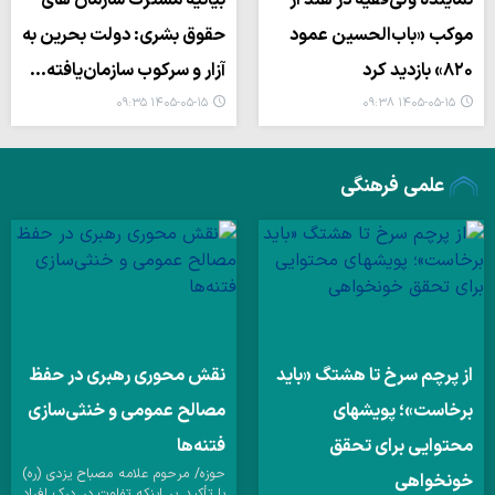
نمایندهٔ ولی‌فقیه در هند از
بیانیه مشترک سازمان های
موکب «باب‌الحسین عمود
حقوق بشری: دولت بحرین به
۸۲۰» بازدید کرد
آزار و سرکوب سازمان‌یافته…
۱۴۰۵-۰۵-۱۵ ۰۹:۳۵
۱۴۰۵-۰۵-۱۵ ۰۹:۳۸
علمی فرهنگی
از پرچم سرخ تا هشتگ «باید
نقش محوری رهبری در حفظ
برخاست»؛ پویشهای
مصالح عمومی و خنثی‌سازی
محتوایی برای تحقق
فتنه‌ها
حوزه/ مرحوم علامه مصباح یزدی (ره)
خونخواهی
با تأکید بر اینکه تفاوت در درک افراد