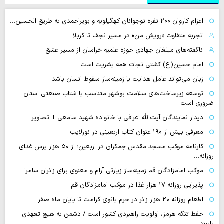
اعزام کاروان ۲۰۰ نفره نوجوانان کهگیلویه و بویراحمدی به طریق الحسین…
تجربه متفاوت «رویش من» در مسیر نجف تا کربلا
ناگفته‌های مبلغان جهادی حوزه علمیه خراسان از مسیر عشق
امام حسین(ع) کشتی نجات همه بشریت است
زبان می‌تواند عامل هدایت یا زمینه‌ساز سقوط انسان باشد
توسعه زیرساخت‌های سلامت بوشهر متناسب با شتاب صنعتی استان
ضروری است
دیدار نمایندگان آیت‌الله اعرافی با خانواده شهید سامعی + تصاویر
معرفی بیش از ۱۹۰ عنوان کتاب اربعینی در نورلایب
کارنامه موکب مسجد مقدس جمکران در اربعین؛ از ۵۰ هزار پرس غذای
روزانه…
موکب امامزادگان قم زمینه‌ساز زیارتی آرام و معنوی برای زائران سامرا…
پذیرایی روزانه ۱۷ هزار غذا در موکب امامزادگان قم
اطعام روزانه ۲۰ هزار زائر در حرم بانوی کرامت تا پایان ماه صفر
حفظ تنگه هرمز، اولویت راهبردی کشور است / دشمن به هیچ تعهدی
پایبند…