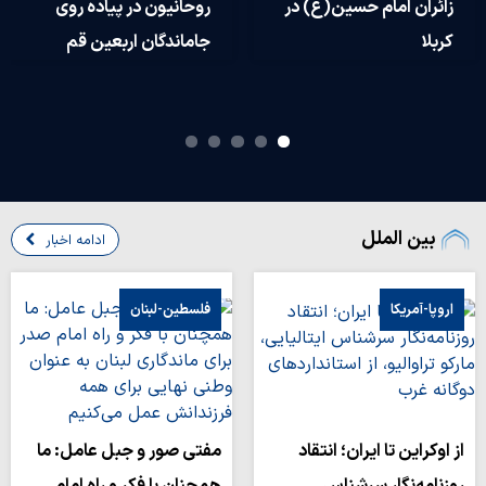
زائران امام حسین(ع) در
روحانیون در پیاده روی
کربلا
جاماندگان اربعین قم
بین الملل
ادامه اخبار
اروپا-آمریکا
فلسطین-لبنان
از اوکراین تا ایران؛ انتقاد
مفتی صور و جبل عامل: ما