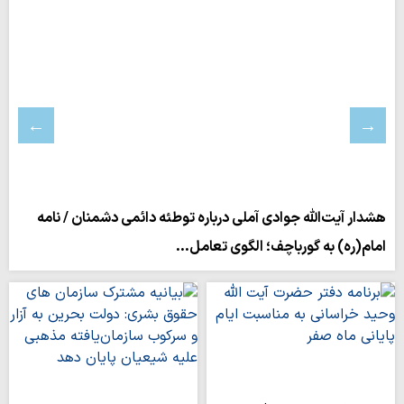
هشدار آیت‌الله جوادی آملی درباره توطئه دائمی دشمنان / نامه
امام(ره) به گورباچف؛ الگوی تعامل…