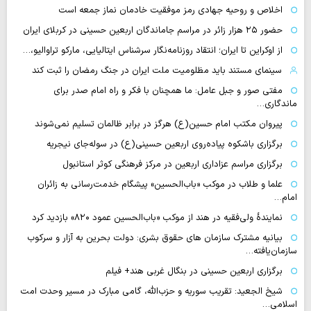
اخلاص و روحیه جهادی رمز موفقیت خادمان نماز جمعه است
حضور ۲۵ هزار زائر در مراسم جاماندگان اربعین حسینی در کربلای ایران
از اوکراین تا ایران؛ انتقاد روزنامه‌نگار سرشناس ایتالیایی، مارکو تراوالیو،…
سینمای مستند باید مظلومیت ملت ایران در جنگ رمضان را ثبت کند
مفتی صور و جبل عامل: ما همچنان با فکر و راه امام صدر برای
ماندگاری…
پیروان مکتب امام حسین(ع) هرگز در برابر ظالمان تسلیم نمی‌شوند
برگزاری باشکوه پیاده‌روی اربعین حسینی(ع) در سوله‌جای نیجریه
برگزاری مراسم عزاداری اربعین در مرکز فرهنگی کوثر استانبول
علما و طلاب در موکب «باب‌الحسین» پیشگام خدمت‌رسانی به زائران
امام…
نمایندهٔ ولی‌فقیه در هند از موکب «باب‌الحسین عمود ۸۲۰» بازدید کرد
بیانیه مشترک سازمان های حقوق بشری: دولت بحرین به آزار و سرکوب
سازمان‌یافته…
برگزاری اربعین حسینی در بنگال غربی هند+ فیلم
شیخ الجعید: تقریب سوریه و حزب‌الله، گامی مبارک در مسیر وحدت امت
اسلامی…