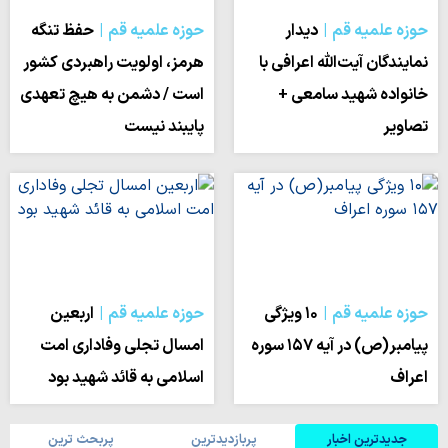
حوزه علمیه قم
دیدار
حوزه علمیه قم
حفظ تنگه
نمایندگان آیت‌الله اعرافی با
هرمز، اولویت راهبردی کشور
خانواده شهید سامعی +
است / دشمن به هیچ تعهدی
تصاویر
پایبند نیست
حوزه علمیه قم
۱۰ ویژگی
حوزه علمیه قم
اربعین
پیامبر(ص) در آیه ۱۵۷ سوره
امسال تجلی وفاداری امت
اعراف
اسلامی به قائد شهید بود
جدیدترین اخبار
پربازدیدترین
پربحث ترین