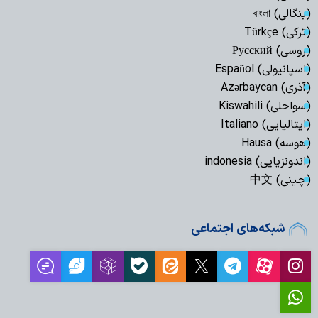
(بنگالی) বাংলা
(ترکی) Türkçe
(روسی) Русский
(اسپانیولی) Español
(آذری) Azərbaycan
(سواحلی) Kiswahili
(ایتالیایی) Italiano
(هوسه) Hausa
(اندونزیایی) indonesia
(چینی) 中文
شبکه‌های اجتماعی