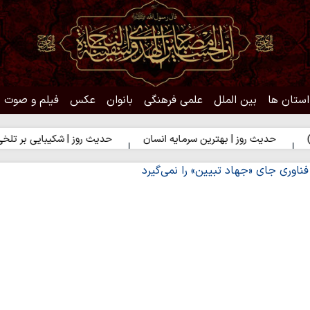
استان ها
بین الملل
علمی فرهنگی
بانوان
عکس
فیلم و صوت
وز | بهترین سرمایه انسان
حدیث روز | شکیبایی بر تلخی حق
حد