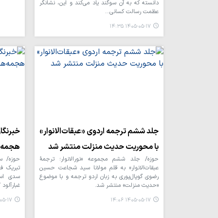
دانسته که به آن سوگند یاد می‌کند و این، نشانگر
عظمت رسالت کسانی…
۱۴۰۵-۰۵-۱۷ ۱۴:۳۵
جلد ششم ترجمه اردوی «عبقات‌الانوار»
خبرنگار
با محوریت حدیث منزلت منتشر شد
هجمه‌ه
حوزه/ جلد ششم مجموعه «نورالانوار؛ ترجمۀ
حوزه/ س
عبقات‌الانوار» به قلم مولانا سید شجاعت حسین
تبریک فر
رضوی گوپال‌پوری به زبان اردو ترجمه و با موضوع
سدی است
«حدیث منزلت» منتشر شد.
غبارآلود
۱۷ ۱۴:۰۱
۱۴۰۵-۰۵-۱۷ ۱۴:۰۶