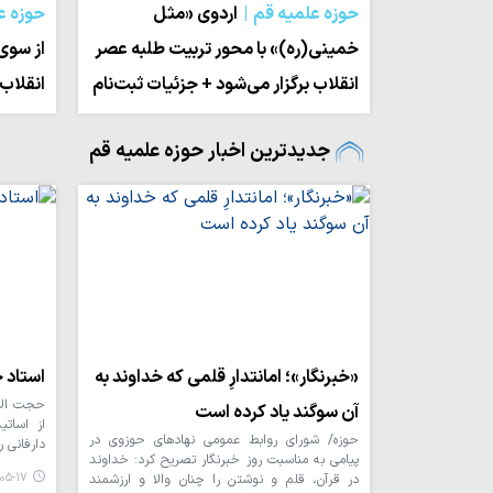
حوزه علمیه قم
اردوی «مثل
حوزه ع
خمینی(ره)» با محور تربیت طلبه عصر
از سوی 
انقلاب برگزار می‌شود + جزئیات ثبت‌نام
انقلاب
جدیدترین اخبار حوزه علمیه قم
«خبرنگار»؛ امانتدارِ قلمی که خداوند به
استاد 
حجت الا
آن سوگند یاد کرده است
از اسات
حوزه/ شورای روابط عمومی نهادهای حوزوی در
دارفانی ر
پیامی به مناسبت روز خبرنگار تصریح کرد: خداوند
۱۷ ۱۴:۲۴
در قرآن، قلم و نوشتن را چنان والا و ارزشمند