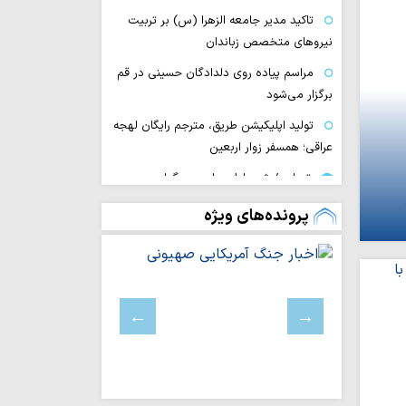
تاکید مدیر جامعه الزهرا (س) بر تربیت
نیروهای متخصص زباندان
مراسم پیاده روی دلدادگان حسینی در قم
برگزار می‌شود
تولید اپلیکیشن طریق، مترجم رایگان لهجه
عراقی؛ همسفر زوار اربعین
تصاویر/ شب اول مراسم سوگواری
اباعبدالله الحسین (ع) در بیت آیت الله
پرونده‌های ویژه
مقتدایی
قم در تدارک میزبانی از راهپیمایی باشکوه
جاماندگان اربعین
تسلیت رئیس جامعه مدرسین حوزه به
آیت الله اراکی
محدودیت‌های ترافیکی مراسم پیاده‌روی
اربعین در قم اعلام شد