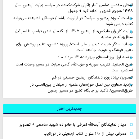
آستان مقدس عباسی آمار زائران شرکت‌کننده در مراسم زیارت اربعین سال
۱۴۴۸ هجری قمری را اعلام کرد + جدول
مباحث "حوزه پیشرو و سرآمد" در اولویت باشد / «وسائل الشیعه» می‌تواند
کتاب درسی شود
روایت‌ کاربران «ایکس» از اربعین ۱۴۰۵؛ از لگدمال شدن ترامپ تا اسرائیل
سطل‌زباله‌ در مشایه
حجاب؛ سنگر هویت دینی و ملی است/ پروژه دشمن، تغییر پوشش برای
تغییر فرهنگ و هویت جامعه است
صفحه اول روزنامه‌های چهارشنبه ۱۴ مرداد ماه
شیخ الجعید: تقریب سوریه و حزب‌الله، گامی مبارک در مسیر وحدت امت
اسلامی است
تصاویر/ پیاده‌روی دلدادگان اربعین حسینی در قم
بازدید معاون بین‌الملل حوزه‌های علمیه از مبلغان بین‌المللی در
طریق‌الحسین/ تأکید بر جایگاه تبلیغ در مسیر اربعین
جدیدترین اخبار
دیدار نمایندگان آیت‌الله اعرافی با خانواده شهید سامعی + تصاویر
معرفی بیش از ۱۹۰ عنوان کتاب اربعینی در نورلایب