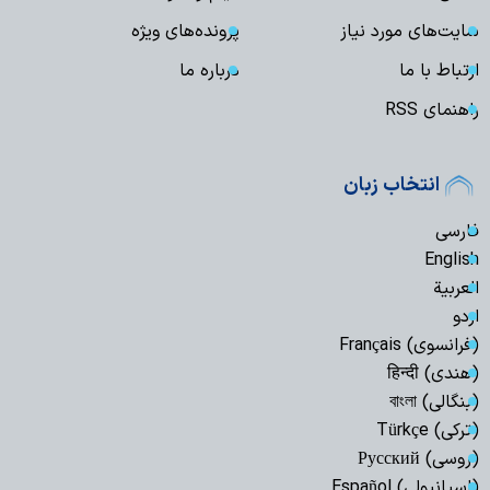
سایت‌های مورد نیاز
پرونده‌های ویژه
ارتباط با ما
درباره ما
راهنمای RSS
انتخاب زبان
فارسی
English
العربیة
اردو
(فرانسوی) Français
(هندی) हिन्दी
(بنگالی) বাংলা
(ترکی) Türkçe
(روسی) Русский
(اسپانیولی) Español