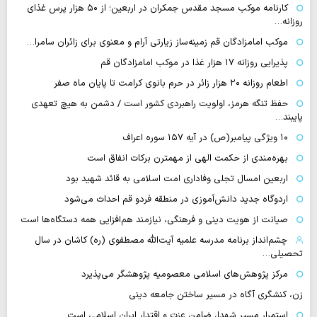
کارنامه موکب مسجد مقدس جمکران در اربعین؛ از ۵۰ هزار پرس غذای
روزانه…
موکب امامزادگان قم زمینه‌ساز زیارتی آرام و معنوی برای زائران سامرا…
پذیرایی روزانه ۱۷ هزار غذا در موکب امامزادگان قم
اطعام روزانه ۲۰ هزار زائر در حرم بانوی کرامت تا پایان ماه صفر
حفظ تنگه هرمز، اولویت راهبردی کشور است / دشمن به هیچ تعهدی
پایبند…
۱۰ ویژگی پیامبر(ص) در آیه ۱۵۷ سوره اعراف
بهره‌مندی از حکمت الهی از مهمترن برکات انفاق است
اربعین امسال تجلی وفاداری امت اسلامی به قائد شهید بود
اردوگاه جدید دانش‌آموزی در منطقه فردو قم احداث می‌شود
صیانت از هویت دینی و فرهنگی، نیازمند هم‌افزایی همه دستگاه‌ها است
چشم‌انداز برنامه مدرسه علمیه آیت‌الله مصطفوی (ره) کاشان در سال
تحصیلی…
مرکز پژوهش‌های اسلامی معصومیه پژوهشگر می‌پذیرد
زن، کنشگری آگاه در مسیر ساختن جامعه دینی
استمرار مسیر شهدا، ضامن عزت و اقتدار ایران اسلامی است