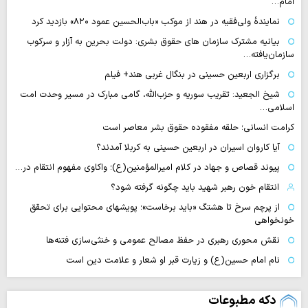
امام…
نمایندهٔ ولی‌فقیه در هند از موکب «باب‌الحسین عمود ۸۲۰» بازدید کرد
بیانیه مشترک سازمان های حقوق بشری: دولت بحرین به آزار و سرکوب
سازمان‌یافته…
برگزاری اربعین حسینی در بنگال غربی هند+ فیلم
شیخ الجعید: تقریب سوریه و حزب‌الله، گامی مبارک در مسیر وحدت امت
اسلامی…
کرامت انسانی؛ حلقه مفقوده حقوق بشر معاصر است
آیا کاروان اسیران در اربعین حسینی به کربلا آمدند؟
پیوند قصاص و جهاد در کلام امیرالمؤمنین(ع)؛ واکاوی مفهوم انتقام در…
انتقام خون رهبر شهید باید چگونه گرفته شود؟
از پرچم سرخ تا هشتگ «باید برخاست»؛ پویشهای محتوایی برای تحقق
خونخواهی
نقش محوری رهبری در حفظ مصالح عمومی و خنثی‌سازی فتنه‌ها
نام امام حسین(ع) و زیارت قبر او شعار و علامت دین است
دکه مطبوعات