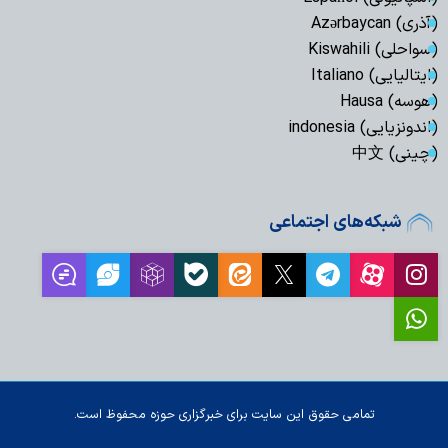
(آذری) Azərbaycan
(سواحلی) Kiswahili
(ایتالیایی) Italiano
(هوسه) Hausa
(اندونزیایی) indonesia
(چینی) 中文
شبکه‌های اجتماعی
تمامی حقوق این سایت برای خبرگزاری حوزه محفوظ است.