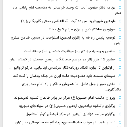
برنامه دفتر حضرت آیت الله وحید خراسانی به مناسبت ایام پایانی ماه
صفر
«اربعین شهیدان»؛ سروده آیت الله العظمی صافی گلپایگانی(ره)
حوزویان ساختار دین را برای مردم شرح دهند
توصیه پلیس راه قم به زائران اربعین؛ استراحت در مسیر، ضامن سفری
ایمن
اخلاص و روحیه جهادی رمز موفقیت خادمان نماز جمعه است
حضور ۲۵ هزار زائر در مراسم جاماندگان اربعین حسینی در کربلای ایران
از اوکراین تا ایران؛ انتقاد روزنامه‌نگار سرشناس ایتالیایی، مارکو تراوالیو،…
سینمای مستند باید مظلومیت ملت ایران در جنگ رمضان را ثبت کند
مفتی صور و جبل عامل: ما همچنان با فکر و راه امام صدر برای
ماندگاری…
پیروان مکتب امام حسین(ع) هرگز در برابر ظالمان تسلیم نمی‌شوند
برگزاری باشکوه پیاده‌روی اربعین حسینی(ع) در سوله‌جای نیجریه
برگزاری مراسم عزاداری اربعین در مرکز فرهنگی کوثر استانبول
علما و طلاب در موکب «باب‌الحسین» پیشگام خدمت‌رسانی به زائران