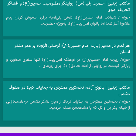
مکتب زینبی | حضرت رقیه(س)؛ روایتگر مظلومیت حسین(ع) و افشاگر
تحریف اموی
حوزه / شهادت امام حسین(ع)، تلاش بنی‌امیه برای خاموش کردن پیام
عاشورا آغاز شد؛ اما بانوان اهل‌بیت(ع)، به‌ویژه حضرت…
هر قدم در مسیر زیارت امام حسین(ع)؛ فرصتی افزوده بر عمر مقدر
انسان
حوزه/ زیارت امام حسین(ع) در فرهنگ اهل‌بیت(ع) تنها سفری معنوی و
زیارتی نیست. در روایتی از امام صادق(ع)، برای روزهای…
مکتب زینبی | بانویِ آزاده؛ نخستین معترض به جنایات کربلا در صفوفِ
دشمن
حوزه / نخستین معترض به جنایات کربلا، از میانِ لشکر دشمن برخاست؛ زنی
از قبیله بکر بن وائل که با مشاهده‌یِ هتکِ حرمتِ…