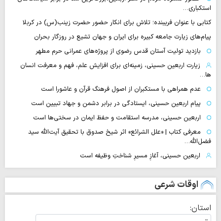
استکباری…
کتابی با عنوان فریبنده؛ تلاش برای انکار حضور حضرت زینب(س) در کربلا
پیام‌های زیارت جامعه کبیره برای ایران و جهان تشیع در روزگار بحران
بازدید تولیت آستان قدس رضوی از پروژه‌های عمرانی حرم مطهر
زیارت اربعین حسینی، زمینه‌ای برای افزایش علم، فهم و معرفت انسان
ها…
عدم همراهی با مستکبران از اصول فرهنگ قرآن و عاشورا است
پیام اربعین حسینی، ایستادگی در برابر دشمن و جهاد تبیین است
اربعین حسینی، مدرسه استقامت و حفظ ایمان در سختی‌ها است
معرفی کتاب | «علل الشرائع» اثر شیخ صدوق با تحقیق آیت‌الله سید
فضل‌الله…
اربعین حسینی، آغازِ مسیرِ شناختِ وظیفه است
اوقات شرعی
استان: