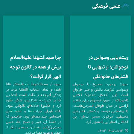
علمی فرهنگی
ریشه‌یابی وسواس در
چرا سیدالشهدا علیه‌السلام
نوجوانان؛ از تنهایی تا
بیش از همه در کانون توجه
فشارهای خانوادگی
الهی قرار گرفت؟
حوزه/ برخورد صحیح با نوجوان
حوزه / سیدالشهدا علیه‌السلام قلهٔ
وسواسی نیازمند دانش و صبر فراوان
«اِباء» و نماد انتخاب آگاهانهٔ عزت بر
است. این اختلال معمولاً تلاشی
زندگیِ آمیخته با ذلت است؛ انتخابی
ناخودآگاه از سوی نوجوان برای یافتن
که در کربلا به آشکارترین شکل جلوه
آرامش در میان طوفان استرس‌هاست.
کرد و عاشورا حادثه‌ای ناگهانی نبود،
با ریشه‌یابی درست و کاهش فشارهای
بلکه فوران جراحت‌ها و عفونت‌های
محیطی، می‌توان مسیر درمان این
اجتماعیِ چند دهه‌ای بود؛ فرایندی که
اختلال اضطرابی را هموار کرد.
در دامنهٔ آن، صبر و صلح امام حسن
مجتبی(ع)نیز به‌عنوان جلوه‌ای دیگر از
۱۴۰۵-۰۵-۱۴ ۰۹:۵۴
جهاد و عزت معنا می‌یابد.