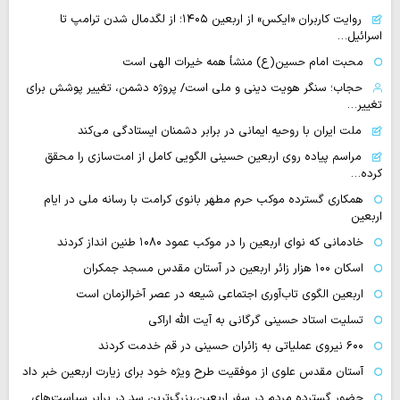
روایت‌ کاربران «ایکس» از اربعین ۱۴۰۵؛ از لگدمال شدن ترامپ تا
اسرائیل…
محبت امام حسین(ع) منشأ همه خیرات الهی است
حجاب؛ سنگر هویت دینی و ملی است/ پروژه دشمن، تغییر پوشش برای
تغییر…
ملت ایران با روحیه ایمانی در برابر دشمنان ایستادگی می‌کند
مراسم پیاده روی اربعین حسینی الگویی کامل از امت‌سازی را محقق
کرده…
همکاری گسترده موکب حرم مطهر بانوی کرامت با رسانه ملی در ایام
اربعین
خادمانی که نوای اربعین را در موکب عمود ۱۰۸۰ طنین انداز کردند
اسکان ۱۰۰ هزار زائر اربعین در آستان مقدس مسجد جمکران
اربعین الگوی تاب‌آوری اجتماعی شیعه در عصر آخرالزمان است
تسلیت استاد حسینی گرگانی به آیت الله اراکی
۶۰۰ نیروی عملیاتی به زائران حسینی در قم خدمت کردند
آستان مقدس علوی از موفقیت طرح ویژه خود برای زیارت اربعین خبر داد
حضور گسترده مردم در سفر اربعین،بزرگ‌ترین سد در برابر سیاست‌های