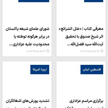
معرفی کتاب | «علل الشرائع»
شورای علمای شیعه پاکستان
اثر شیخ صدوق با تحقیق
در برابر هرگونه توطئه یا
آیت‌الله سید فضل‌الله…
محدودیت علیه عزاداری…
۱۴۰۵-۰۵-۱۴ ۱۰:۱۵
۱۴۰۵-۰۵-۱۴ ۱۲:۰۹
فلسطین-لبنان
اروپا-آمریکا
برگزاری مراسم عزاداری
تشدید یورش‌های اشغالگران