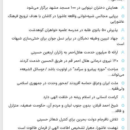
همایش دختران نینوایی در ۱۰۰ مسجد مشهد برگزار می‌شود
برپایی مجالس شبیه‌خوانی واقعه عاشورا در کاشان با هدف ترویج فرهنگ
عاشورایی
پذیرش ۵۰ بانوی طلبه در مدرسه علمیه خواهران کوهدشت
جهاد تبیین وظیفه نخبگان در برابر نسل جوان برای خنثی‌سازی شبهات
است
ارائه ۵ میلیون خدمت هلال‌احمر به زائران اربعین حسینی
۱۲۰ نیروی درمانی هلال احمر قم در طریق الحسین خدمت کردند
مباحث "حوزه پیشرو و سرآمد" در اولویت باشد / «وسائل الشیعه»
می‌تواند…
ملت ایران وعراق حماسه آفریدند /محور وحدت در جمهوری اسلامی
ولی‌فقیه…
کرامت انسانی در اسلام ریشه در خلقت الهی دارد
شیخ احمد قبلان: بدون جنوب لبنان و مردم آن، حکومت ضعیف، متزلزل
و فاقد…
تلاش نافرجام دولت بحرین برای کنترل شعائر حسینی
نهضت عاشورا، معیار تشخیص اطاعت الهی از فرمان طاغوت است