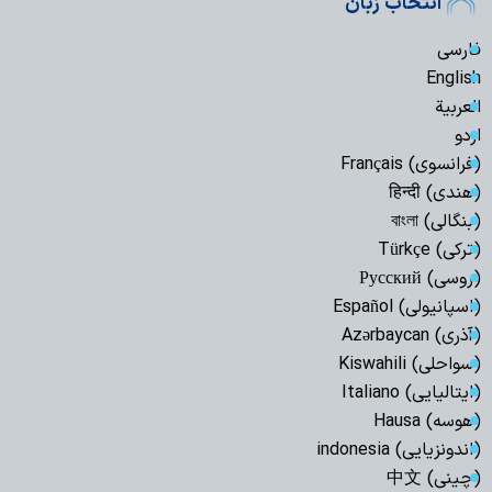
انتخاب زبان
فارسی
English
العربیة
اردو
(فرانسوی) Français
(هندی) हिन्दी
(بنگالی) বাংলা
(ترکی) Türkçe
(روسی) Русский
(اسپانیولی) Español
(آذری) Azərbaycan
(سواحلی) Kiswahili
(ایتالیایی) Italiano
(هوسه) Hausa
(اندونزیایی) indonesia
(چینی) 中文