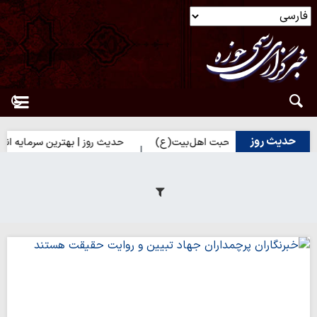
حدیث روز
دیک شدن به محبت اهل‌بیت(ع)
حدیث روز | بهترین سرمایه انسان