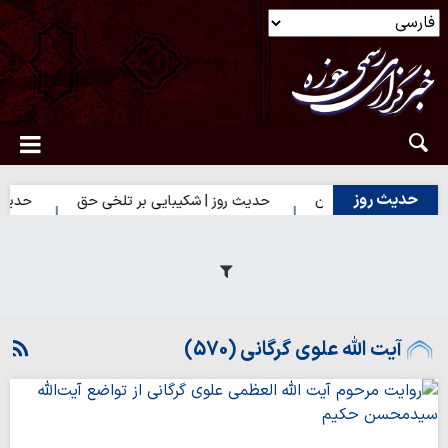
حدیث روز
سرمایه انسان
حدیث روز | شکیبایی بر تلخی حق
حدیث روز | است
آیت الله علوی گرگانی (570)