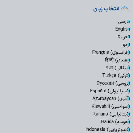
انتخاب زبان
فارسی
English
العربیة
اردو
(فرانسوی) Français
(هندی) हिन्दी
(بنگالی) বাংলা
(ترکی) Türkçe
(روسی) Русский
(اسپانیولی) Español
(آذری) Azərbaycan
(سواحلی) Kiswahili
(ایتالیایی) Italiano
(هوسه) Hausa
(اندونزیایی) indonesia