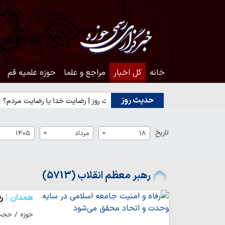
خانه
کل اخبار
مراجع و علما
حوزه علمیه قم
حدیث روز
غاز درست کارها
حدیث روز | رضایت خدا یا رضایت مردم؟
حدیث ر
تاریخ
18
مرداد
1405
رهبر معظم انقلاب (5713)
همدان
ر
حوزه / حجت‌