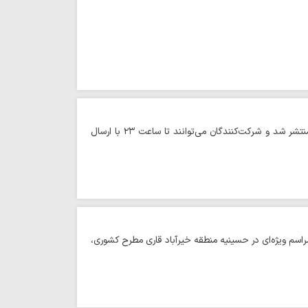
حوزه/ مسابقه پیامکی «زندگی با آیه‌ها» امروز با طرح سؤالی درباره مفهوم آیه ۲۶۸ سوره بقره منتشر شد و شرکت‌کنندگان می‌توانند تا ساعت ۲۳ با ارسال
اسم ویژه‌ای در حسینیه منطقه خیرآباد قاری مطرح کشوری،