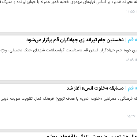
فرزند غدیر» بر اساس فرازهای مهدوی خطبه غدیر همراه با جوایز ارزنده و متبرک آستان مقدس مسجد
۱
ه قم
نخستین جام تیراندازی جهادگران قم برگزار می‌شود
وره جام جهادگران استان قم به‌مناسبت گرامیداشت شهدای جنگ تحمیلی، ویژه گروه‌های جهادی استان قم 
۱۴
ه قم
مسابقه «خلوت انس» آغاز شد
ه فرهنگی ـ معرفتی «خلوت انس» با هدف ترویج فرهنگ نماز، تقویت هویت دینی و با
ال هشتمین روز پویش زندگی با آیه‌ها در بوشهر