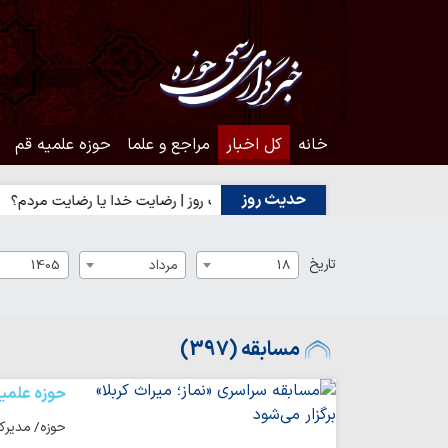
خانه
کل اخبار
مراجع و علما
حوزه علمیه قم
حدیث روز
از درست کارها
حدیث روز | رضایت خدا یا رضایت مردم؟
حدیث ر
تاریخ
18
مرداد
1405
مسابقه (397)
حوزه علمی
حوزه/ مدیرکل