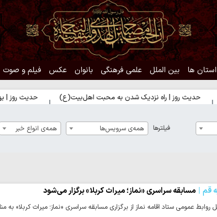
استان ها
بین الملل
علمی فرهنگی
بانوان
عکس
فیلم و صوت
وز | راه نزدیک شدن به محبت اهل‌بیت(ع)
حدیث روز | بهترین سرمایه
فیلترها
همه‌ی سرویس‌ها
همه‌ی انواع خبر
ه قم
مسابقه سراسری «نماز؛ میراث کربلا» برگزار می‌شود
 روابط عمومی ستاد اقامه نماز از برگزاری مسابقه سراسری «نماز؛ میراث کربلا» به م