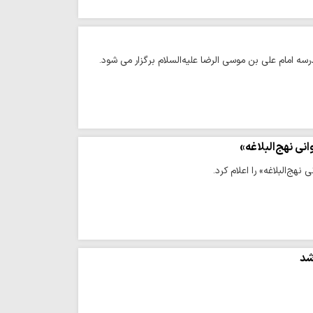
نی نهج‌البلاغه»
ج‌البلاغه» را اعلام کرد.