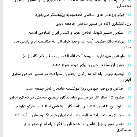
چشم‌انداز برنامه مدرسه علمیه آیت‌الله مصطفوی (ره) کاشان در سال
تحصیلی…
مرکز پژوهش‌های اسلامی معصومیه پژوهشگر می‌پذیرد
زن، کنشگری آگاه در مسیر ساختن جامعه دینی
استمرار مسیر شهدا، ضامن عزت و اقتدار ایران اسلامی است
برنامه دفتر حضرت آیت الله وحید خراسانی به مناسبت ایام پایانی ماه
صفر
«اربعین شهیدان»؛ سروده آیت الله العظمی صافی گلپایگانی(ره)
حوزویان ساختار دین را برای مردم شرح دهند
توصیه پلیس راه قم به زائران اربعین؛ استراحت در مسیر، ضامن سفری
ایمن
اخلاص و روحیه جهادی رمز موفقیت خادمان نماز جمعه است
حضور ۲۵ هزار زائر در مراسم جاماندگان اربعین حسینی در کربلای ایران
از اوکراین تا ایران؛ انتقاد روزنامه‌نگار سرشناس ایتالیایی، مارکو تراوالیو،…
سینمای مستند باید مظلومیت ملت ایران در جنگ رمضان را ثبت کند
مفتی صور و جبل عامل: ما همچنان با فکر و راه امام صدر برای
ماندگاری…