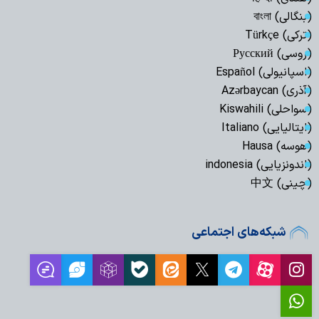
(بنگالی) বাংলা
(ترکی) Türkçe
(روسی) Русский
(اسپانیولی) Español
(آذری) Azərbaycan
(سواحلی) Kiswahili
(ایتالیایی) Italiano
(هوسه) Hausa
(اندونزیایی) indonesia
(چینی) 中文
شبکه‌های اجتماعی