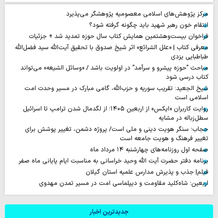
مرکز پژوهش‌های اسلامی معصومیه پژوهشگر می‌پذیرد
انتقام خون رهبر شهید باید چگونه گرفته شود؟
فراخوان بیست‌وهشتمین همایش کتاب سال حوزه تمدید شد + جزئیات
معرفی کتاب | «علل الشرائع» اثر شیخ صدوق با تحقیق آیت‌الله سید فضل‌الله
طباطبایی یزدی
مباحث "حوزه پیشرو و سرآمد" در اولویت باشد / «وسائل الشیعه» می‌تواند
کتاب درسی شود
شیخ الجعید: تقریب سوریه و حزب‌الله، گامی مبارک در مسیر وحدت امت
اسلامی است
روایت‌ کاربران «ایکس» از اربعین ۱۴۰۵؛ از لگدمال شدن ترامپ تا اسرائیل
سطل‌زباله‌ در مشایه
حجاب؛ سنگر هویت دینی و ملی است/ پروژه دشمن، تغییر پوشش برای
تغییر فرهنگ و هویت جامعه است
صفحه اول روزنامه‌های چهارشنبه ۱۴ مرداد ماه
برنامه دفتر حضرت آیت الله وحید خراسانی به مناسبت ایام پایانی ماه صفر
فیلم| جذب و پذیرش مدارس علمیه استان گیلان
اربعین؛ شاه‌کلید مقاومت و دیپلماسی امت در مسیر تمدن مهدوی
جدیدترین اخبار