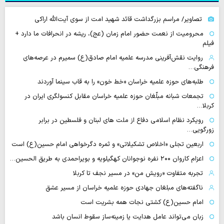
تصاویر/ مراسم بزرگداشت قائد شهید امت از سوی آیت‌الله اراکی
محرومیت از نعمت حضور امام زمان (عج)، ریشه در انحرافات ما دارد +
فیلم
روایت نقش‌آفرینی مدرسه علمیه امام صادق(ع) سمیرم در عرصه‌های
فرهنگی…
طلبه‌های حوزه علمیه خراسان «خط خون» را به قاب سینما آوردند
تجمعات شبانه مبلّغان حوزه علمیه خراسان مقابل کنسولگری ایران در
کربلا…
رویکرد نظام اسلامی دفاع از ملت های لبنان و فلسطین در برابر
زورگویی…
اربعین تجلی «اخلاص تشکیلاتی» و ثمره دگرخواهی امام حسین(ع) است
اعزام کاروان ۲۰۰ نفره نوجوانان کهگیلویه و بویراحمدی به طریق الحسین…
تجربه متفاوت «رویش من» در مسیر نجف تا کربلا
ناگفته‌های مبلغان جهادی حوزه علمیه خراسان از مسیر عشق
امام حسین(ع) کشتی نجات همه بشریت است
زبان می‌تواند عامل هدایت یا زمینه‌ساز سقوط انسان باشد