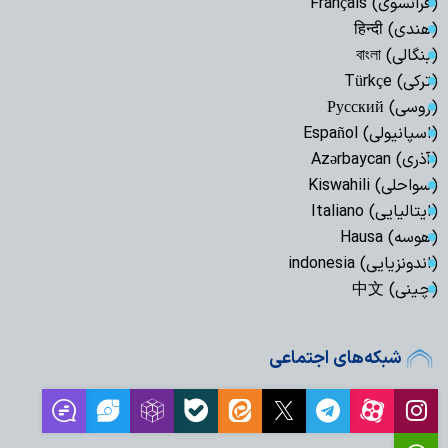
(فرانسوی) Français
(هندی) हिन्दी
(بنگالی) বাংলা
(ترکی) Türkçe
(روسی) Русский
(اسپانیولی) Español
(آذری) Azərbaycan
(سواحلی) Kiswahili
(ایتالیایی) Italiano
(هوسه) Hausa
(اندونزیایی) indonesia
(چینی) 中文
شبکه‌های اجتماعی