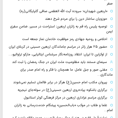
صفر
«اربعین شهیدان»؛ سروده آیت الله العظمی صافی گلپایگانی(ره)
حوزویان ساختار دین را برای مردم شرح دهند
توصیه پلیس راه قم به زائران اربعین؛ استراحت در مسیر، ضامن سفری
ایمن
اخلاص و روحیه جهادی رمز موفقیت خادمان نماز جمعه است
حضور ۲۵ هزار زائر در مراسم جاماندگان اربعین حسینی در کربلای ایران
از اوکراین تا ایران؛ انتقاد روزنامه‌نگار سرشناس ایتالیایی، مارکو تراوالیو،…
سینمای مستند باید مظلومیت ملت ایران در جنگ رمضان را ثبت کند
مفتی صور و جبل عامل: ما همچنان با فکر و راه امام صدر برای
ماندگاری…
پیروان مکتب امام حسین(ع) هرگز در برابر ظالمان تسلیم نمی‌شوند
برگزاری باشکوه پیاده‌روی اربعین حسینی(ع) در سوله‌جای نیجریه
برگزاری مراسم عزاداری اربعین در مرکز فرهنگی کوثر استانبول
علما و طلاب در موکب «باب‌الحسین» پیشگام خدمت‌رسانی به زائران
امام…
نمایندهٔ ولی‌فقیه در هند از موکب «باب‌الحسین عمود ۸۲۰» بازدید کرد