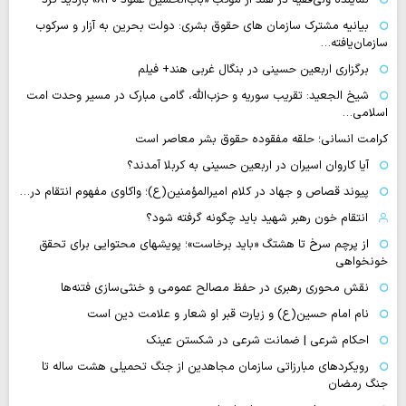
بیانیه مشترک سازمان های حقوق بشری: دولت بحرین به آزار و سرکوب
سازمان‌یافته…
برگزاری اربعین حسینی در بنگال غربی هند+ فیلم
شیخ الجعید: تقریب سوریه و حزب‌الله، گامی مبارک در مسیر وحدت امت
اسلامی…
کرامت انسانی؛ حلقه مفقوده حقوق بشر معاصر است
آیا کاروان اسیران در اربعین حسینی به کربلا آمدند؟
پیوند قصاص و جهاد در کلام امیرالمؤمنین(ع)؛ واکاوی مفهوم انتقام در…
انتقام خون رهبر شهید باید چگونه گرفته شود؟
از پرچم سرخ تا هشتگ «باید برخاست»؛ پویشهای محتوایی برای تحقق
خونخواهی
نقش محوری رهبری در حفظ مصالح عمومی و خنثی‌سازی فتنه‌ها
نام امام حسین(ع) و زیارت قبر او شعار و علامت دین است
احکام شرعی | ضمانت شرعی در شکستن عینک
رویکردهای مبارزاتی سازمان مجاهدین از جنگ تحمیلی هشت ساله تا
جنگ رمضان