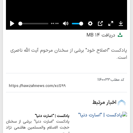
00:00
Play
Mute
Settings
PIP
Enter
Down
دریافت
14 MB
fullscreen
پادکست "اصلاح خود" برشی از سخنان مرحوم آیت الله ناصری
است.
کد مطلب:
1160033
اخبار مرتبط
پادکست | "اسارت دنیا"
پادکست "اسارت دنیا" برشی از سخنان
حجت الاسلام والمسلمین هاشمی نژاد