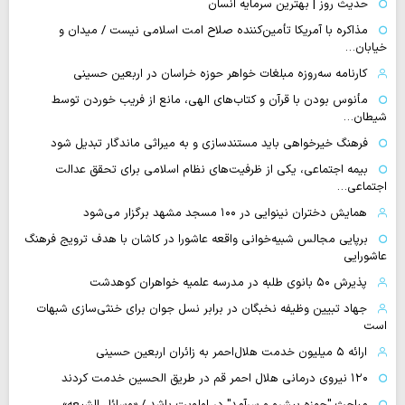
حدیث روز | بهترین سرمایه انسان
مذاکره با آمریکا تأمین‌کننده صلاح امت اسلامی نیست / میدان و
خیابان…
کارنامه سه‌روزه مبلغات خواهر حوزه خراسان در اربعین حسینی
مأنوس بودن با قرآن و کتاب‌های الهی، مانع از فریب خوردن توسط
شیطان…
فرهنگ خیرخواهی باید مستندسازی و به میراثی ماندگار تبدیل شود
بیمه اجتماعی، یکی از ظرفیت‌های نظام اسلامی برای تحقق عدالت
اجتماعی…
همایش دختران نینوایی در ۱۰۰ مسجد مشهد برگزار می‌شود
برپایی مجالس شبیه‌خوانی واقعه عاشورا در کاشان با هدف ترویج فرهنگ
عاشورایی
پذیرش ۵۰ بانوی طلبه در مدرسه علمیه خواهران کوهدشت
جهاد تبیین وظیفه نخبگان در برابر نسل جوان برای خنثی‌سازی شبهات
است
ارائه ۵ میلیون خدمت هلال‌احمر به زائران اربعین حسینی
۱۲۰ نیروی درمانی هلال احمر قم در طریق الحسین خدمت کردند
مباحث "حوزه پیشرو و سرآمد" در اولویت باشد / «وسائل الشیعه»