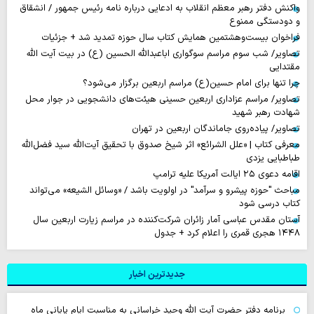
واکنش دفتر رهبر معظم انقلاب به ادعایی درباره نامه رئیس جمهور / انشقاق
و دودستگی ممنوع
فراخوان بیست‌وهشتمین همایش کتاب سال حوزه تمدید شد + جزئیات
تصاویر/ شب سوم مراسم سوگواری اباعبدالله الحسین (ع) در بیت آیت الله
مقتدایی
چرا تنها برای امام حسین(ع) مراسم اربعین برگزار می‌شود؟
تصاویر/ مراسم عزاداری اربعین حسینی هیئت‌های دانشجویی در جوار محل
شهادت رهبر شهید
تصاویر/ پیاده‌روی جاماندگان اربعین در تهران
معرفی کتاب | «علل الشرائع» اثر شیخ صدوق با تحقیق آیت‌الله سید فضل‌الله
طباطبایی یزدی
اقامه دعوی ۲۵ ایالت آمریکا علیه ترامپ
مباحث "حوزه پیشرو و سرآمد" در اولویت باشد / «وسائل الشیعه» می‌تواند
کتاب درسی شود
آستان مقدس عباسی آمار زائران شرکت‌کننده در مراسم زیارت اربعین سال
۱۴۴۸ هجری قمری را اعلام کرد + جدول
جدیدترین اخبار
برنامه دفتر حضرت آیت الله وحید خراسانی به مناسبت ایام پایانی ماه