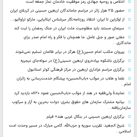
اخلاص و روحیه جهادی رمز موفقیت خادمان نماز جمعه است
حضور ۲۵ هزار زائر در مراسم جاماندگان اربعین حسینی در کربلای ایران
از اوکراین تا ایران؛ انتقاد روزنامه‌نگار سرشناس ایتالیایی، مارکو تراوالیو،…
سینمای مستند باید مظلومیت ملت ایران در جنگ رمضان را ثبت کند
مفتی صور و جبل عامل: ما همچنان با فکر و راه امام صدر برای
ماندگاری…
پیروان مکتب امام حسین(ع) هرگز در برابر ظالمان تسلیم نمی‌شوند
برگزاری باشکوه پیاده‌روی اربعین حسینی(ع) در سوله‌جای نیجریه
برگزاری مراسم عزاداری اربعین در مرکز فرهنگی کوثر استانبول
علما و طلاب در موکب «باب‌الحسین» پیشگام خدمت‌رسانی به زائران
امام…
نمایندهٔ ولی‌فقیه در هند از موکب «باب‌الحسین عمود ۸۲۰» بازدید کرد
بیانیه مشترک سازمان های حقوق بشری: دولت بحرین به آزار و سرکوب
سازمان‌یافته…
برگزاری اربعین حسینی در بنگال غربی هند+ فیلم
شیخ الجعید: تقریب سوریه و حزب‌الله، گامی مبارک در مسیر وحدت امت
اسلامی…