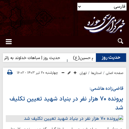
حدیث روز
رای زائران امام حسین(ع)
حدیث روز | مباهات خداوند به زائر امام ح
چهارشنبه ۲۰ تیر ۱۴۰۳ - ۱۶:۰۲
صفحه اصلی
استان‌ها
تهران
قاضی‌زاده هاشمی:
پرونده ۷۰ هزار نفر در بنیاد شهید تعیین تکلیف
شد