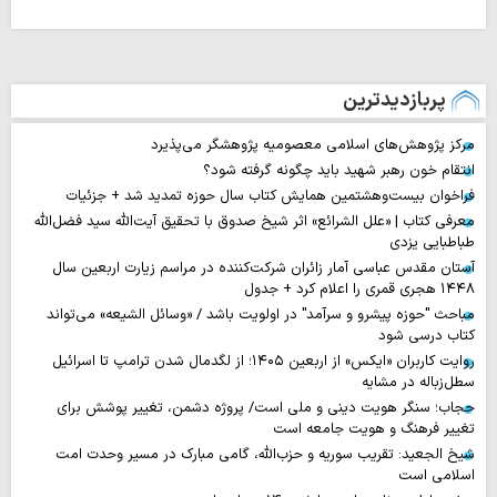
پربازدیدترین
مرکز پژوهش‌های اسلامی معصومیه پژوهشگر می‌پذیرد
انتقام خون رهبر شهید باید چگونه گرفته شود؟
فراخوان بیست‌وهشتمین همایش کتاب سال حوزه تمدید شد + جزئیات
معرفی کتاب | «علل الشرائع» اثر شیخ صدوق با تحقیق آیت‌الله سید فضل‌الله
طباطبایی یزدی
آستان مقدس عباسی آمار زائران شرکت‌کننده در مراسم زیارت اربعین سال
۱۴۴۸ هجری قمری را اعلام کرد + جدول
مباحث "حوزه پیشرو و سرآمد" در اولویت باشد / «وسائل الشیعه» می‌تواند
کتاب درسی شود
روایت‌ کاربران «ایکس» از اربعین ۱۴۰۵؛ از لگدمال شدن ترامپ تا اسرائیل
سطل‌زباله‌ در مشایه
حجاب؛ سنگر هویت دینی و ملی است/ پروژه دشمن، تغییر پوشش برای
تغییر فرهنگ و هویت جامعه است
شیخ الجعید: تقریب سوریه و حزب‌الله، گامی مبارک در مسیر وحدت امت
اسلامی است