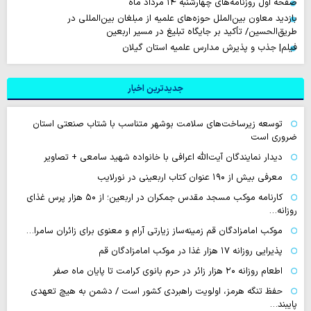
صفحه اول روزنامه‌های چهارشنبه ۱۴ مرداد ماه
بازدید معاون بین‌الملل حوزه‌های علمیه از مبلغان بین‌المللی در
طریق‌الحسین/ تأکید بر جایگاه تبلیغ در مسیر اربعین
فیلم| جذب و پذیرش مدارس علمیه استان گیلان
جدیدترین اخبار
توسعه زیرساخت‌های سلامت بوشهر متناسب با شتاب صنعتی استان
ضروری است
دیدار نمایندگان آیت‌الله اعرافی با خانواده شهید سامعی + تصاویر
معرفی بیش از ۱۹۰ عنوان کتاب اربعینی در نورلایب
کارنامه موکب مسجد مقدس جمکران در اربعین؛ از ۵۰ هزار پرس غذای
روزانه…
موکب امامزادگان قم زمینه‌ساز زیارتی آرام و معنوی برای زائران سامرا…
پذیرایی روزانه ۱۷ هزار غذا در موکب امامزادگان قم
اطعام روزانه ۲۰ هزار زائر در حرم بانوی کرامت تا پایان ماه صفر
حفظ تنگه هرمز، اولویت راهبردی کشور است / دشمن به هیچ تعهدی
پایبند…