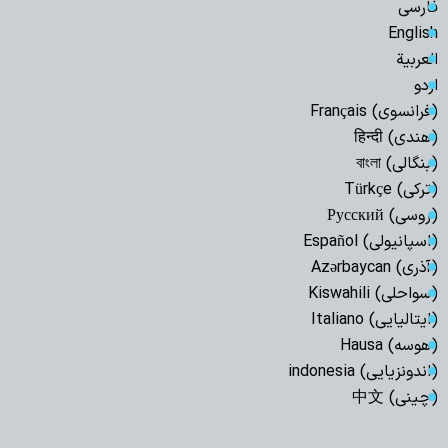
فارسی
English
العربیة
اردو
(فرانسوی) Français
(هندی) हिन्दी
(بنگالی) বাংলা
(ترکی) Türkçe
(روسی) Русский
(اسپانیولی) Español
(آذری) Azərbaycan
(سواحلی) Kiswahili
(ایتالیایی) Italiano
(هوسه) Hausa
(اندونزیایی) indonesia
(چینی) 中文