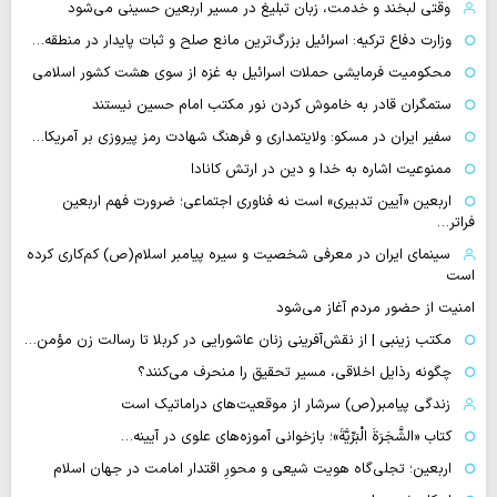
وقتی لبخند و خدمت، زبان تبلیغ در مسیر اربعین حسینی می‌شود
وزارت دفاع ترکیه: اسرائیل بزرگ‌ترین مانع صلح و ثبات پایدار در منطقه…
محکومیت فرمایشی حملات اسرائیل به غزه از سوی هشت کشور اسلامی
ستمگران قادر به خاموش کردن نور مکتب امام حسین نیستند
سفیر ایران در مسکو: ولایتمداری و فرهنگ شهادت رمز پیروزی بر آمریکا…
ممنوعیت اشاره به خدا و دین در ارتش کانادا
اربعین «آیین تدبیری» است نه فناوری اجتماعی؛ ضرورت فهم اربعین
فراتر…
سینمای ایران در معرفی شخصیت و سیره پیامبر اسلام(ص) کم‌کاری کرده
است
امنیت از حضور مردم آغاز می‌شود
مکتب زینبی | از نقش‌آفرینی زنان عاشورایی در کربلا تا رسالت زن مؤمن…
چگونه رذایل اخلاقی، مسیر تحقیق را منحرف می‌کنند؟
زندگی پیامبر(ص) سرشار از موقعیت‌های دراماتیک است
کتاب «الشَّجَرَةَ الْبَرِّیَّةَ»؛ بازخوانی آموزه‌های علوی در آیینه…
اربعین؛ تجلی‌گاه هویت شیعی و محورِ اقتدار امامت در جهان اسلام