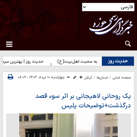
حدیث روز
راه نزدیک شدن به محبت اهل‌بیت(ع)
حدیث روز | بهترین سرمایه انسا
چهارشنبه ۱۰ مرداد ۱۴۰۳ - ۰۶:۰۹
صفحه اصلی
استان‌ها
گیلان
یک روحانی لاهیجانی بر اثر سوء قصد
درگذشت+توضیحات پلیس