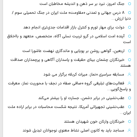
جنگ امروز، نبرد بر سر ذهن و اندیشه مخاطبان است
۸ درس جهانی و تمدنی «مقاومت» ملت ایران در جنگ تحمیلی سوم /
دنیا ارزش…
دولت برای مهار تورم و کنترل بازار اقدامات جدی‌تری انجام دهد
آینده امت اسلامی در گرو تربیت نسلی آگاه، متخصص، متعهد و بااخلاق
است
اربعین، گواهی روشن بر پویایی و ماندگاری نهضت عاشورا است
خبرنگاران چشمان بینای حقیقت و پاسداران آگاهی و پرچمداران صداقت
هستند
مسابقه سراسری «نماز، میراث کربلا» برگزار می شود
فعالیت‌های تبلیغی گروه «صافی صفا» در نجف با محوریت نماز، معرفت
و پاسخ‌گویی…
عقب‌نشینی در برابر دشمن، جسارت او را بیشتر می‌کند
عقب‌نشینی تجهیزاتی آمریکا، نتیجه شکست محاسبات در برابر اراده ملت
ایران…
خبرنگاران وارثان خون شهیدان هستند
مساجد باید به کانون اصلی نشاط معنوی نوجوانان تبدیل شوند