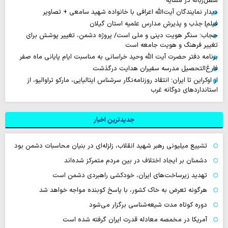
سطل‌زباله‌ در مشایه
دیدار نمایندگان آیت‌الله اعرافی با خانواده شهید سامعی + تصاویر
فیلم| جذب و پذیرش مدارس علمیه استان گیلان
حجاب؛ سنگر هویت دینی و ملی است/ پروژه دشمن، تغییر پوشش برای
تغییر فرهنگ و هویت جامعه است
برنامه دفتر حضرت آیت الله وحید خراسانی به مناسبت ایام پایانی ماه صفر
فارغ‌التحصیل مدرسه سفیران هدایت درگذشت
از اوکراین تا ایران؛ انتقاد روزنامه‌نگار سرشناس ایتالیایی، مارکو تراوالیو، از
استانداردهای دوگانه غرب
جدیدترین اخبار
تشییع میلیونی رهبر شهید انقلاب، زلزله‌ای در بنیان محاسبات دشمن بود
دشمنان بر ایجاد اختلاف در بین مردم متمرکز شده‌اند
تهدید زیرساخت‌های ایران، خودکشی راهبردی دشمن است
هرگونه تعرض به خاک کشور، با پاسخ کوبنده مواجه خواهد شد
دوره کوتاه مدت شیعه‌شناسی برگزار می‌شود
آمریکا در مخمصه معادله قدرت ایران گرفته شده است