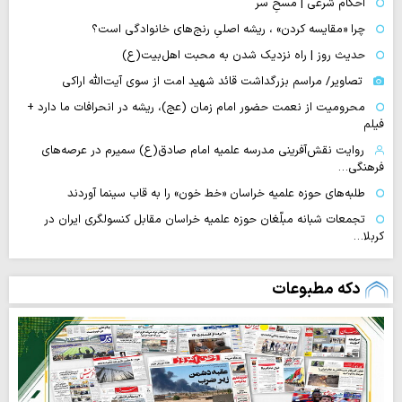
احکام شرعی | مسحِ سر
چرا «مقایسه کردن» ، ریشه اصلیِ رنج‌های خانوادگی است؟
حدیث روز | راه نزدیک شدن به محبت اهل‌بیت(ع)
تصاویر/ مراسم بزرگداشت قائد شهید امت از سوی آیت‌الله اراکی
محرومیت از نعمت حضور امام زمان (عج)، ریشه در انحرافات ما دارد +
فیلم
روایت نقش‌آفرینی مدرسه علمیه امام صادق(ع) سمیرم در عرصه‌های
فرهنگی…
طلبه‌های حوزه علمیه خراسان «خط خون» را به قاب سینما آوردند
تجمعات شبانه مبلّغان حوزه علمیه خراسان مقابل کنسولگری ایران در
کربلا…
دکه مطبوعات