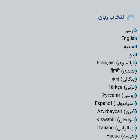
انتخاب زبان
فارسی
English
العربیة
اردو
(فرانسوی) Français
(هندی) हिन्दी
(بنگالی) বাংলা
(ترکی) Türkçe
(روسی) Русский
(اسپانیولی) Español
(آذری) Azərbaycan
(سواحلی) Kiswahili
(ایتالیایی) Italiano
(هوسه) Hausa