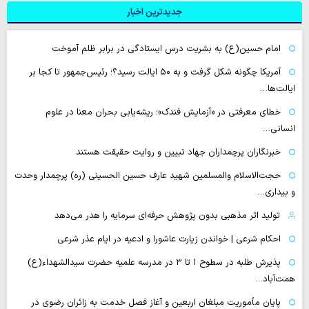
جدیدترین اخبار
امام حسین(ع) به بشریت درس ایستادگی در برابر ظلم آموخت
آمریکا چگونه شکل گرفت و به ۵۰ ایالت رسید؟؛ رئیس‌جمهور تا کجا بر
ایالت‌ها…
خطای معرفتی در «آزمایش فندک»؛ ریشه‌یابی بحران معنا در علوم
انسانی…
خبرنگاران پرچمداران جهاد تبیین و روایت حقیقت هستند
حجت‌الاسلام والمسلمین شهید عارف حسین الحسینی (ره) پرچمدار وحدت
و بیداری…
تولید اثر مذهبی بدون پژوهش حرفه‌ای سرمایه را هدر می‌دهد
احکام شرعی | خواندن زیارت عاشورا و ادعیه در ایام عذر شرعی
پذیرش طلبه در سطوح ۱ تا ۳ در مدرسه علمیه حضرت سیدالشهداء(ع)
همت‌آباد…
پایان مأموریت مبلغان اربعین و آغاز فصل خدمت به زائران رضوی در