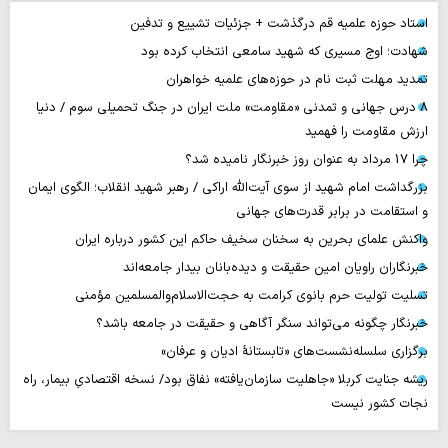
استاد حوزه علمیه قم درگذشت + جزئیات تشییع و تدفین
شهادت؛ اوج مسیری که شهید سامعی انتخاب کرده بود
تمدید مهلت ثبت نام در حوزه‌های علمیه خواهران
۸ درس جهانی و تمدنی «مقاومت» ملت ایران در جنگ تحمیلی سوم / دنیا
ارزش مقاومت را فهمید
چرا 17 مرداد به عنوان روز خبرنگار نامیده شد؟
بزرگداشت امام شهید از سوی آیت‌الله اراکی / رهبر شهید انقلاب؛ الگوی ایمان
و استقامت در برابر قدرت‌های جهانی
واکنش علمای بحرین به سخنان سخیف حاکم این کشور درباره ایران
خبرنگاران راویان امین حقیقت و دیده‌بانان بیدار جامعه‌اند
تسلیت تولیت حرم بانوی کرامت به حجت‌الاسلام‌والمسلمین مؤمنی
خبرنگار چگونه می‌تواند سنگر آگاهی و حقیقت در جامعه باشد؟
برگزاری سلسله‌نشست‌های «تابستانهٔ ادیان و عرفان»
ریشه جنایت کربلا «جاهلیت سازمان‌یافته» نفاق بود/ نسخه اقتصادیِ بیمار، راه
نجات کشور نیست