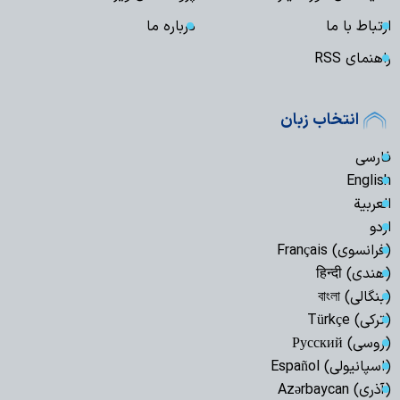
ارتباط با ما
درباره ما
راهنمای RSS
انتخاب زبان
فارسی
English
العربیة
اردو
(فرانسوی) Français
(هندی) हिन्दी
(بنگالی) বাংলা
(ترکی) Türkçe
(روسی) Русский
(اسپانیولی) Español
(آذری) Azərbaycan