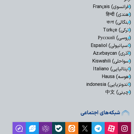
(فرانسوی) Français
(هندی) हिन्दी
(بنگالی) বাংলা
(ترکی) Türkçe
(روسی) Русский
(اسپانیولی) Español
(آذری) Azərbaycan
(سواحلی) Kiswahili
(ایتالیایی) Italiano
(هوسه) Hausa
(اندونزیایی) indonesia
(چینی) 中文
شبکه‌های اجتماعی