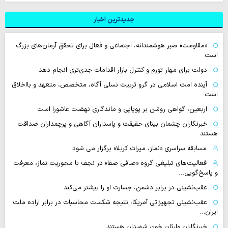
جدیدترین اخبار
«مقاومت» صبر هوشمندانه، اجتماعی و فعال برای تحقق آرمان‌های بزرگ
است
دولت برای مهار تورم و کنترل بازار اقدامات جدی‌تری انجام دهد
آینده امت اسلامی در گرو تربیت نسلی آگاه، متخصص، متعهد و بااخلاق
است
اربعین، گواهی روشن بر پویایی و ماندگاری نهضت عاشورا است
خبرنگاران چشمان بینای حقیقت و پاسداران آگاهی و پرچمداران صداقت
هستند
مسابقه سراسری «نماز، میراث کربلا» برگزار می شود
فعالیت‌های تبلیغی گروه «صافی صفا» در نجف با محوریت نماز، معرفت
و پاسخ‌گویی…
عقب‌نشینی در برابر دشمن، جسارت او را بیشتر می‌کند
عقب‌نشینی تجهیزاتی آمریکا، نتیجه شکست محاسبات در برابر اراده ملت
ایران…
خبرنگاران وارثان خون شهیدان هستند