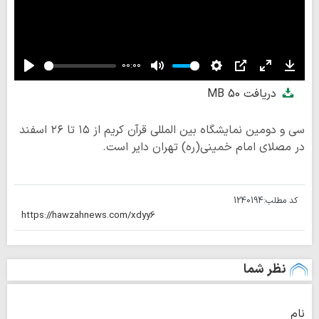
00:00
Play
Mute
Settings
PIP
Enter
Down
دریافت
50 MB
fullscreen
سی و دومین نمایشگاه بین المللی قرآن کریم از ۱۵ تا ۲۶ اسفند
در مصلای امام خمینی(ره) تهران دایر است.
کد مطلب:
1240194
نظر شما
نام