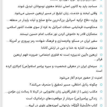
مساجد باید به کانون اصلی نشاط معنوی نوجوانان تبدیل شوند
وقتی لبخند و خدمت، زبان تبلیغ در مسیر اربعین حسینی می‌شود
وزارت دفاع ترکیه: اسرائیل بزرگ‌ترین مانع صلح و ثبات پایدار در منطقه…
محکومیت فرمایشی حملات اسرائیل به غزه از سوی هشت کشور اسلامی
ستمگران قادر به خاموش کردن نور مکتب امام حسین نیستند
سفیر ایران در مسکو: ولایتمداری و فرهنگ شهادت رمز پیروزی بر آمریکا…
ممنوعیت اشاره به خدا و دین در ارتش کانادا
اربعین «آیین تدبیری» است نه فناوری اجتماعی؛ ضرورت فهم اربعین
فراتر…
سینمای ایران در معرفی شخصیت و سیره پیامبر اسلام(ص) کم‌کاری کرده
است
امنیت از حضور مردم آغاز می‌شود
چگونه رذایل اخلاقی، مسیر تحقیق را منحرف می‌کنند؟
مکتب زینبی | از نقش‌آفرینی زنان عاشورایی در کربلا تا رسالت زن مؤمن…
زندگی پیامبر(ص) سرشار از موقعیت‌های دراماتیک است
کتاب «الشَّجَرَةَ الْبَرِّیَّةَ»؛ بازخوانی آموزه‌های علوی در آیینه…