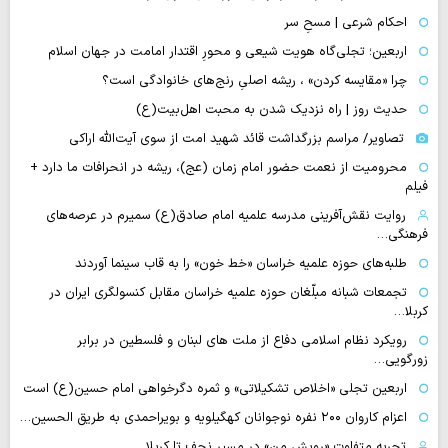
احکام شرعی | مسحِ سر
اربعین؛ تجلی‌گاه هویت شیعی و محورِ اقتدار امامت در جهان اسلام
چرا «مقایسه کردن» ، ریشه اصلیِ رنج‌های خانوادگی است؟
حدیث روز | راه نزدیک شدن به محبت اهل‌بیت(ع)
تصاویر/ مراسم بزرگداشت قائد شهید امت از سوی آیت‌الله اراکی
محرومیت از نعمت حضور امام زمان (عج)، ریشه در انحرافات ما دارد +
فیلم
روایت نقش‌آفرینی مدرسه علمیه امام صادق(ع) سمیرم در عرصه‌های
فرهنگی…
طلبه‌های حوزه علمیه خراسان «خط خون» را به قاب سینما آوردند
تجمعات شبانه مبلّغان حوزه علمیه خراسان مقابل کنسولگری ایران در
کربلا…
رویکرد نظام اسلامی دفاع از ملت های لبنان و فلسطین در برابر
زورگویی…
اربعین تجلی «اخلاص تشکیلاتی» و ثمره دگرخواهی امام حسین(ع) است
اعزام کاروان ۲۰۰ نفره نوجوانان کهگیلویه و بویراحمدی به طریق الحسین…
تجربه متفاوت «رویش من» در مسیر نجف تا کربلا