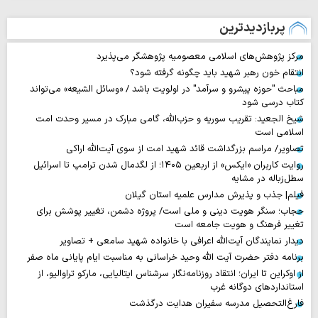
پربازدیدترین
مرکز پژوهش‌های اسلامی معصومیه پژوهشگر می‌پذیرد
انتقام خون رهبر شهید باید چگونه گرفته شود؟
مباحث "حوزه پیشرو و سرآمد" در اولویت باشد / «وسائل الشیعه» می‌تواند
کتاب درسی شود
شیخ الجعید: تقریب سوریه و حزب‌الله، گامی مبارک در مسیر وحدت امت
اسلامی است
تصاویر/ مراسم بزرگداشت قائد شهید امت از سوی آیت‌الله اراکی
روایت‌ کاربران «ایکس» از اربعین ۱۴۰۵؛ از لگدمال شدن ترامپ تا اسرائیل
سطل‌زباله‌ در مشایه
فیلم| جذب و پذیرش مدارس علمیه استان گیلان
حجاب؛ سنگر هویت دینی و ملی است/ پروژه دشمن، تغییر پوشش برای
تغییر فرهنگ و هویت جامعه است
دیدار نمایندگان آیت‌الله اعرافی با خانواده شهید سامعی + تصاویر
برنامه دفتر حضرت آیت الله وحید خراسانی به مناسبت ایام پایانی ماه صفر
از اوکراین تا ایران؛ انتقاد روزنامه‌نگار سرشناس ایتالیایی، مارکو تراوالیو، از
استانداردهای دوگانه غرب
فارغ‌التحصیل مدرسه سفیران هدایت درگذشت