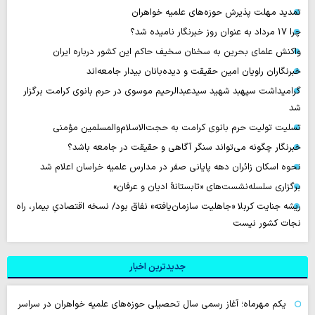
تمدید مهلت پذیرش حوزه‌های علمیه خواهران
چرا 17 مرداد به عنوان روز خبرنگار نامیده شد؟
واکنش علمای بحرین به سخنان سخیف حاکم این کشور درباره ایران
خبرنگاران راویان امین حقیقت و دیده‌بانان بیدار جامعه‌اند
گرامیداشت سپهبد شهید سیدعبدالرحیم موسوی در حرم بانوی کرامت برگزار
شد
تسلیت تولیت حرم بانوی کرامت به حجت‌الاسلام‌والمسلمین مؤمنی
خبرنگار چگونه می‌تواند سنگر آگاهی و حقیقت در جامعه باشد؟
نحوه اسکان زائران دهه پایانی صفر در مدارس علمیه خراسان اعلام شد
برگزاری سلسله‌نشست‌های «تابستانهٔ ادیان و عرفان»
ریشه جنایت کربلا «جاهلیت سازمان‌یافته» نفاق بود/ نسخه اقتصادیِ بیمار، راه
نجات کشور نیست
جدیدترین اخبار
یکم مهرماه؛ آغاز رسمی سال تحصیلی حوزه‌های علمیه خواهران در سراسر