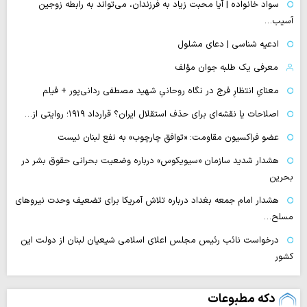
سواد خانواده | آیا محبت زیاد به فرزندان، می‌تواند به رابطه زوجین
آسیب…
ادعیه شناسی | دعای مشلول
معرفی یک طلبه جوان مؤلف
معنایِ انتظارِ فرج در نگاه روحانیِ شهید مصطفی ردانی‌پور + فیلم
اصلاحات یا نقشه‌ای برای حذف استقلال ایران؟ قرارداد ۱۹۱۹؛ روایتی از…
عضو فراکسیون مقاومت: «توافق چارچوب» به نفع لبنان نیست
هشدار شدید سازمان «سیویکوس» درباره وضعیت بحرانی حقوق بشر در
بحرین
هشدار امام جمعه بغداد درباره تلاش آمریکا برای تضعیف وحدت نیروهای
مسلح…
درخواست نائب رئیس مجلس اعلای اسلامی شیعیان لبنان از دولت این
کشور
دکه مطبوعات