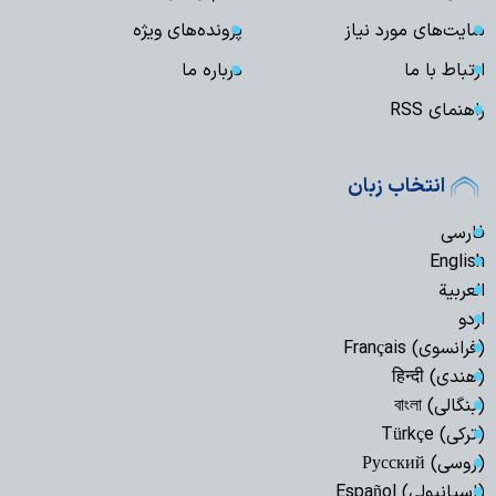
سایت‌های مورد نیاز
پرونده‌های ویژه
ارتباط با ما
درباره ما
راهنمای RSS
انتخاب زبان
فارسی
English
العربیة
اردو
(فرانسوی) Français
(هندی) हिन्दी
(بنگالی) বাংলা
(ترکی) Türkçe
(روسی) Русский
(اسپانیولی) Español