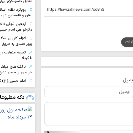
مقابل کنسولگری ایران
رویکرد نظام اسل
لبنان و فلسطین در بر
اربعین تجلی «اخ
دگرخواهی امام حسی
ا
بات
بویراحمدی به طریق 
تجربه متفاوت «
تا کربلا
ناگفته‌های مبلغ
خراسان از مسیر عشق
یمیل
امام حسین(ع) ک
است
زبان می‌تواند عام
دکه مطبوعا
سقوط انسان باشد
توسعه زیرساخت‌
متناسب با شتاب صن
دیدار نمایندگان آی
شهید سامعی + تصاو