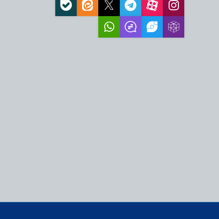
ش‌آموزی در منطقه فردو
ینی و فرهنگی، نیازمند
ه‌ها است
مدرسه علمیه آیت‌الله
 در سال تحصیلی…
 اسلامی معصومیه
 مسیر ساختن جامعه
ا، ضامن عزت و اقتدار
 آیت الله وحید خراسانی
ی ماه صفر
؛ سروده آیت الله العظمی
ین را برای مردم شرح
م به زائران اربعین؛