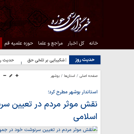
خانه
کل اخبار
مراجع و علما
حوزه علمیه قم
حدیث روز
مایه انسان
حدیث روز | شکیبایی بر تلخی حق
حدیث روز | استغ
صفحه اصلی
استان‌ها
بوشهر
استاندار بوشهر مطرح کرد؛
نقش موثر مردم در تعیین س
اسلامی