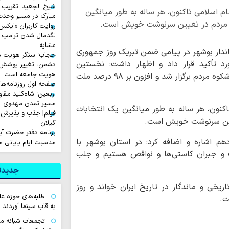
شیخ الجعید: تقریب س
ام اسلامی تاکنون، هر ساله به طور میانگین
مبارک در مسیر وحد
ر مردم‌ در تعیین سرنوشت خویش است.
لگدمال شدن ترامپ تا 
مشایه
اندار بوشهر در پیامی ضمن تبریک روز جمهوری
حجاب؛ سنگر هویت دی
رد تأکید قرار داد و اظهار داشت: نخستین
دشمن، تغییر پوشش ب
هویت جامعه است
همه‌پرسی بعد از پیروزی انقلاب اسلامی با حضور باشکوه مردم برگزار شد و افزون بر ۹۸ درصد ملت
صفحه اول روزنامه‌های چهارشن
اربعین؛ شاه‌کلید مق
مسیر تمدن مهدوی
اکنون، هر ساله به طور میانگین یک انتخابات
فیلم| جذب و پذیرش 
عیین سرنوشت خویش است.
گیلان
برنامه دفتر حضرت آی
هم اشاره و اضافه کرد: در استان بوشهر با
مناسبت ایام پایانی م
ت و جبران کاستی‌ها و نواقص هستیم و جلب
جدیدتر
روردین را یک روز تاریخی و ماندگار در تاریخ ایران خواند و روز
طلبه‌های حوزه ع
ت.
به قاب سینما آوردند
تجمعات شبانه مب