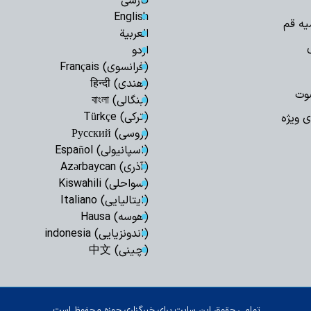
فارسی
اردوگاه جدید دان
قم احداث می‌شود
English
یه قم
العربیة
صیانت از هویت د
هم‌افزایی همه دستگا
اردو
(فرانسوی) Français
چشم‌انداز برنامه 
مصطفوی (ره) کاشان
(هندی) हिन्दी
وت
(بنگالی) বাংলা
مرکز پژوهش‌های
پژوهشگر می‌پذیرد
(ترکی) Türkçe
ی ویژه
(روسی) Русский
زن، کنشگری آگاه در
دینی
(اسپانیولی) Español
(آذری) Azərbaycan
استمرار مسیر شهد
ایران اسلامی است
(سواحلی) Kiswahili
(ایتالیایی) Italiano
برنامه دفتر حضرت
به مناسبت ایام پایان
(هوسه) Hausa
(اندونزیایی) indonesia
«اربعین شهیدان»
صافی گلپایگانی(ره)
(چینی) 中文
حوزویان ساختار د
دهند
توصیه پلیس راه ق
تمامی حقوق این سایت برای خبرگزاری حوزه محفوظ است.