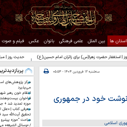
استان ها
بین الملل
علمی فرهنگی
بانوان
عکس
فیلم و صوت
فار حضرت زهرا(س) برای زائران امام حسین(ع)
حدیث روز | مباهات خدا
پربازدیدتری
سه‌شنبه ۱۲ فروردین ۱۴۰۴ - ۰۵:۵۴
مرکز پژوهش‌های اس
می‌پذیرد
انتقام خون رهبر شهی
رنوشت خود در جمهوری
فراخوان بیست‌وهشت
حوزه تمدید شد + جز
معرفی کتاب | «علل ا
تحقیق آیت‌الله سید ف
مباحث "حوزه پیشرو و
/ «وسائل الشیعه» می