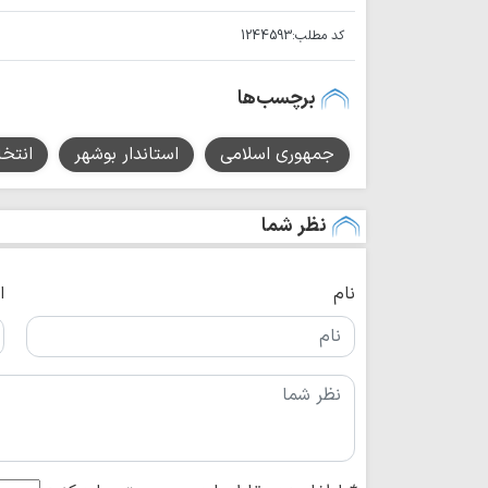
کد مطلب:
1244593
برچسب‌ها
جمهوری اسلامی
استاندار بوشهر
انتخا
نظر شما
نام
ا