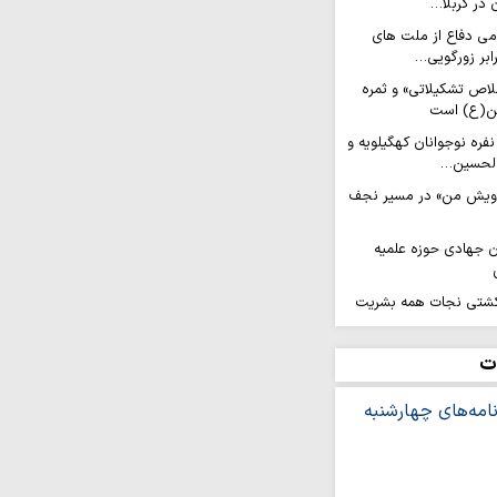
 در کربلا…
امی دفاع از ملت های
ابر زورگویی…
لاص تشکیلاتی» و ثمره
ن(ع) است
عزام کاروان ۲۰۰ نفره نوجوانان کهگیلویه و
الحسین…
رویش من» در مسیر نجف
ان جهادی حوزه علمیه
شتی نجات همه بشریت
ل هدایت یا زمینه‌ساز
ت
های سلامت بوشهر
عتی استان ضروری است
ت‌الله اعرافی با خانواده
یر