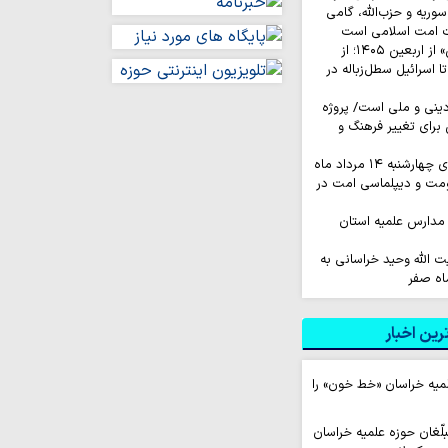
وریه و حزب‌الله، گامی
ت امت اسلامی است
روایت‌ کاربران «ایکس» از اربعین ۱۴۰۵؛ از
اسرائیل سطل‌زباله‌ در
نی و ملی است/ پروژه
رای تغییر فرهنگ و
به ۱۴ مرداد ماه
اومت و دیپلماسی امت در
مدارس علمیه استان
ت الله وحید خراسانی به
اه صفر
ین اخبار
لمیه خراسان «خط خون» را
لّغان حوزه علمیه خراسان