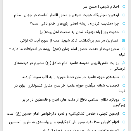
احکام شرعی | مسحِ سر
اربعین؛ تجلی‌گاه هویت شیعی و محورِ اقتدار امامت در جهان اسلام
چرا «مقایسه کردن» ، ریشه اصلیِ رنج‌های خانوادگی است؟
حدیث روز | راه نزدیک شدن به محبت اهل‌بیت(ع)
تصاویر/ مراسم بزرگداشت قائد شهید امت از سوی آیت‌الله اراکی
محرومیت از نعمت حضور امام زمان (عج)، ریشه در انحرافات ما دارد +
فیلم
روایت نقش‌آفرینی مدرسه علمیه امام صادق(ع) سمیرم در عرصه‌های
فرهنگی…
طلبه‌های حوزه علمیه خراسان «خط خون» را به قاب سینما آوردند
تجمعات شبانه مبلّغان حوزه علمیه خراسان مقابل کنسولگری ایران در
کربلا…
رویکرد نظام اسلامی دفاع از ملت های لبنان و فلسطین در برابر
زورگویی…
اربعین تجلی «اخلاص تشکیلاتی» و ثمره دگرخواهی امام حسین(ع) است
اعزام کاروان ۲۰۰ نفره نوجوانان کهگیلویه و بویراحمدی به طریق الحسین…
تجربه متفاوت «رویش من» در مسیر نجف تا کربلا