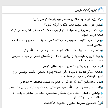
پربازدیدترین
مرکز پژوهش‌های اسلامی معصومیه پژوهشگر می‌پذیرد
انتقام خون رهبر شهید باید چگونه گرفته شود؟
مباحث "حوزه پیشرو و سرآمد" در اولویت باشد / «وسائل الشیعه» می‌تواند
کتاب درسی شود
شیخ الجعید: تقریب سوریه و حزب‌الله، گامی مبارک در مسیر وحدت امت
اسلامی است
تصاویر/ مراسم بزرگداشت قائد شهید امت از سوی آیت‌الله اراکی
روایت‌ کاربران «ایکس» از اربعین ۱۴۰۵؛ از لگدمال شدن ترامپ تا اسرائیل
سطل‌زباله‌ در مشایه
فیلم| جذب و پذیرش مدارس علمیه استان گیلان
حجاب؛ سنگر هویت دینی و ملی است/ پروژه دشمن، تغییر پوشش برای
تغییر فرهنگ و هویت جامعه است
دیدار نمایندگان آیت‌الله اعرافی با خانواده شهید سامعی + تصاویر
برنامه دفتر حضرت آیت الله وحید خراسانی به مناسبت ایام پایانی ماه صفر
از اوکراین تا ایران؛ انتقاد روزنامه‌نگار سرشناس ایتالیایی، مارکو تراوالیو، از
استانداردهای دوگانه غرب
فارغ‌التحصیل مدرسه سفیران هدایت درگذشت