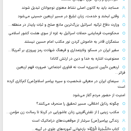
مساجد باید به کانون اصلی نشاط معنوی نوجوانان تبدیل شوند
وقتی لبخند و خدمت، زبان تبلیغ در مسیر اربعین حسینی می‌شود
وزارت دفاع ترکیه: اسرائیل بزرگ‌ترین مانع صلح و ثبات پایدار در منطقه…
محکومیت فرمایشی حملات اسرائیل به غزه از سوی هشت کشور اسلامی
ستمگران قادر به خاموش کردن نور مکتب امام حسین نیستند
سفیر ایران در مسکو: ولایتمداری و فرهنگ شهادت رمز پیروزی بر آمریکا…
ممنوعیت اشاره به خدا و دین در ارتش کانادا
اربعین «آیین تدبیری» است نه فناوری اجتماعی؛ ضرورت فهم اربعین
فراتر…
سینمای ایران در معرفی شخصیت و سیره پیامبر اسلام(ص) کم‌کاری کرده
است
امنیت از حضور مردم آغاز می‌شود
چگونه رذایل اخلاقی، مسیر تحقیق را منحرف می‌کنند؟
مکتب زینبی | از نقش‌آفرینی زنان عاشورایی در کربلا تا رسالت زن مؤمن…
زندگی پیامبر(ص) سرشار از موقعیت‌های دراماتیک است
کتاب «الشَّجَرَةَ الْبَرِّیَّةَ»؛ بازخوانی آموزه‌های علوی در آیینه…