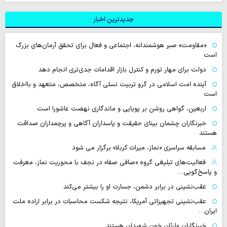
جدیدترین اخبار
«مقاومت» صبر هوشمندانه، اجتماعی و فعال برای تحقق آرمان‌های بزرگ
است
دولت برای مهار تورم و کنترل بازار اقدامات جدی‌تری انجام دهد
آینده امت اسلامی در گرو تربیت نسلی آگاه، متخصص، متعهد و بااخلاق
است
اربعین، گواهی روشن بر پویایی و ماندگاری نهضت عاشورا است
خبرنگاران چشمان بینای حقیقت و پاسداران آگاهی و پرچمداران صداقت
هستند
مسابقه سراسری «نماز، میراث کربلا» برگزار می شود
فعالیت‌های تبلیغی گروه «صافی صفا» در نجف با محوریت نماز، معرفت
و پاسخ‌گویی…
عقب‌نشینی در برابر دشمن، جسارت او را بیشتر می‌کند
عقب‌نشینی تجهیزاتی آمریکا، نتیجه شکست محاسبات در برابر اراده ملت
ایران…
خبرنگاران وارثان خون شهیدان هستند