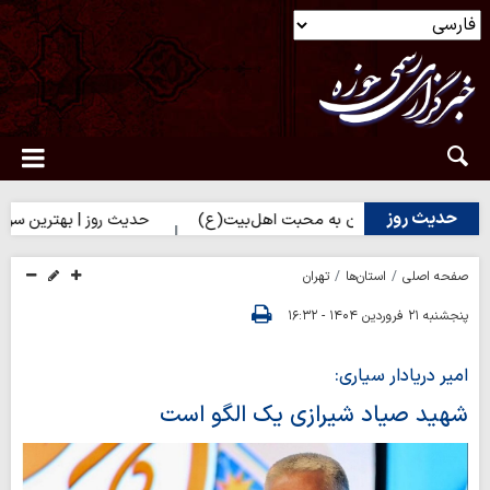
حدیث روز
 راه نزدیک شدن به محبت اهل‌بیت(ع)
حدیث روز | بهترین سرمایه انس
صفحه اصلی
استان‌ها
تهران
پنجشنبه ۲۱ فروردین ۱۴۰۴ - ۱۶:۳۲
امیر دریادار سیاری:
شهید صیاد شیرازی یک الگو است