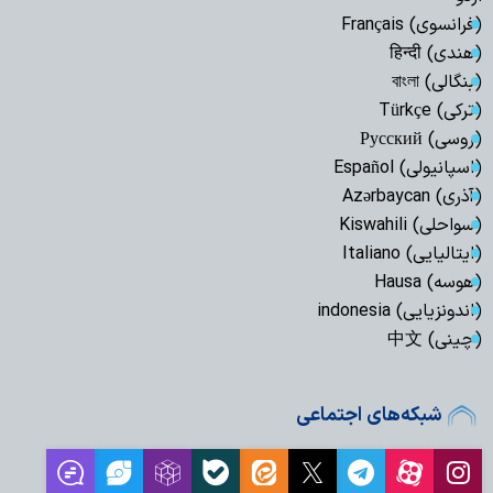
(فرانسوی) Français
(هندی) हिन्दी
(بنگالی) বাংলা
(ترکی) Türkçe
(روسی) Русский
(اسپانیولی) Español
(آذری) Azərbaycan
(سواحلی) Kiswahili
(ایتالیایی) Italiano
(هوسه) Hausa
(اندونزیایی) indonesia
(چینی) 中文
شبکه‌های اجتماعی