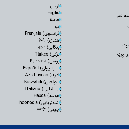
برگزاری باشکوه پی
فارسی
حسینی(ع) در سوله‌ج
English
یه قم
العربیة
اردو
(فرانسوی) Français
(هندی) हिन्दी
وت
(بنگالی) বাংলা
(ترکی) Türkçe
ی ویژه
(روسی) Русский
(اسپانیولی) Español
(آذری) Azərbaycan
(سواحلی) Kiswahili
(ایتالیایی) Italiano
(هوسه) Hausa
(اندونزیایی) indonesia
(چینی) 中文