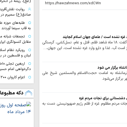
(عج)، ریشه در انحراف
روایت نقش‌آفرین
صادق(ع) سمیرم در 
طلبه‌های حوزه ع
به قاب سینما آوردند
تجمعات شبانه مب
مقابل کنسولگری ایران
نماینده جهاد اسلامی فلسطین گفت: ۱۸ ماه شاهد ظلم، قتل و عام، نسل‌کشی، گرسنگی
رویکرد نظام اسل
لبنان و فلسطین در بر
اربعین تجلی «اخ
نشاه برگزار می شود
دگرخواهی امام حسی
مانشاه به‌ امامت حجت‌الاسلام والمسلمین شیخ علی
ا
 برگزار می‌شود.
بویراحمدی به طریق 
تجربه متفاوت «
دکه مطبوعا
تا کربلا
ن دشتستانی برای نجات مردم غزه
نجات مردم مظلوم غزه از ظلم رژیم صهیونیستی دست به
ناگفته‌های مبلغ
خراسان از مسیر عشق
امام حسین(ع) ک
است