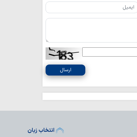
به مناسبت ایام پایان
«اربعین شهیدان»
صافی گلپایگانی(ره)
حوزویان ساختار د
دهند
توصیه پلیس راه ق
استراحت در مسیر، 
اخلاص و روحیه 
خادمان نماز جمعه ا
حضور ۲۵ 
ارسال
اربعین حسینی در کربل
از اوکراین تا ایران
سرشناس ایتالیایی، مار
سینمای مستند با
در جنگ رمضان را ثب
مفتی صور و جبل 
و راه امام صدر برای 
پیروان مکتب اما
انتخاب زبان
برابر ظالمان تسلیم ن