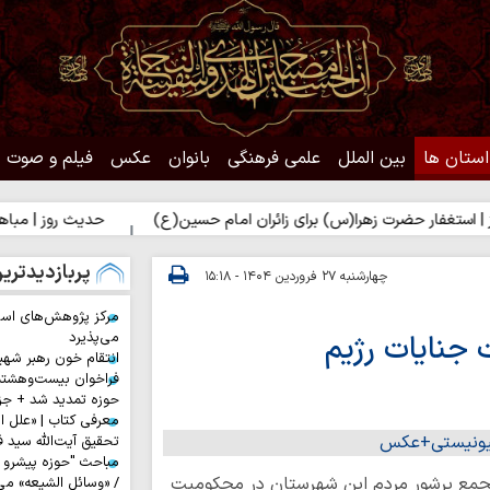
استان ها
بین الملل
علمی فرهنگی
بانوان
عکس
فیلم و صوت
حضرت زهرا(س) برای زائران امام حسین(ع)
حدیث روز | مباهات خداوند 
پربازدیدتری
چهارشنبه ۲۷ فروردین ۱۴۰۴ - ۱۵:۱۸
مرکز پژوهش‌های اس
جنایات رژیم
می‌پذیرد
انتقام خون رهبر شهی
فراخوان بیست‌وهشت
حوزه تمدید شد + جز
معرفی کتاب | «علل ا
تحقیق آیت‌الله سید ف
مباحث "حوزه پیشرو و
جمع پرشور مردم این شهرستان در محکومیت
/ «وسائل الشیعه» می