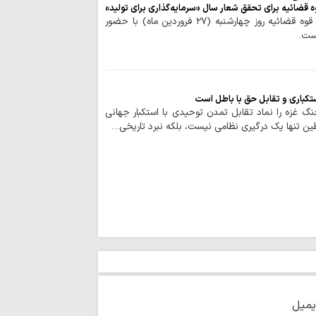
 قضائیه برای تحقق شعار سال «سرمایه‌گذاری برای تولید»
اعراف
حوزه/ نشست خبری سخنگوی قوه قضائیه روز چهارشنبه (۲۷ فروردین ماه) با حضور
بهره‌مندی از حک
ست.
انفاق است
اربعین امسال تج
به قائد شهید بود
ستکباری و تقابل حق با باطل است
اردوگاه جدید دان
گ غزه را نماد تقابل تمدن توحیدی با استکبار جهانی
قم احداث می‌شود
طین تنها یک درگیری نظامی نیست، بلکه نبرد تاریخی…
صیانت از هویت د
هم‌افزایی همه دستگا
چشم‌انداز برنامه 
مصطفوی (ره) کاشان
مرکز پژوهش‌های
پژوهشگر می‌پذیرد
زن، کنشگری آگاه در
دینی
استمرار مسیر شهد
ایران اسلامی است
یمیل
برنامه دفتر حضرت