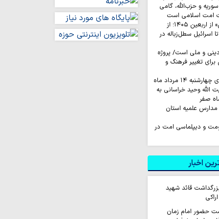
وریه و حزب‌الله، گامی
ت امت اسلامی است
روایت‌ کاربران «ایکس» از اربعین ۱۴۰۵؛ از
اسرائیل سطل‌زباله‌ در
نی و ملی است/ پروژه
رای تغییر فرهنگ و
به ۱۴ مرداد ماه
ت الله وحید خراسانی به
اه صفر
مدارس علمیه استان
اومت و دیپلماسی امت در
ین اخبار
زرگداشت قائد شهید
اراکی
ت حضور امام زمان