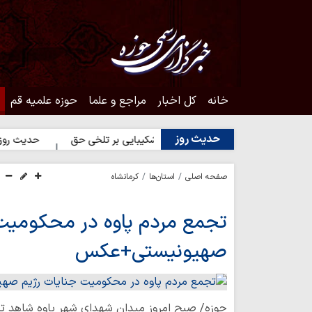
خانه
کل اخبار
مراجع و علما
حوزه علمیه قم
حدیث روز
 انسان
حدیث روز | شکیبایی بر تلخی حق
حدیث روز | استغفار 
صفحه اصلی
استان‌ها
کرمانشاه
تجمع مردم پاوه در محکومیت 
صهیونیستی+عکس
حوزه/ صبح امروز میدان شهدای شهر پاوه شاهد ت