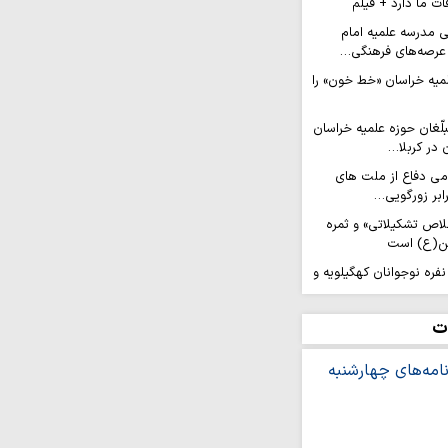
ات ما دارد + فیلم
ی مدرسه علمیه امام
عرصه‌های فرهنگی…
لمیه خراسان «خط خون» را
لّغان حوزه علمیه خراسان
 در کربلا…
امی دفاع از ملت های
ابر زورگویی…
لاص تشکیلاتی» و ثمره
ن(ع) است
عزام کاروان ۲۰۰ نفره نوجوانان کهگیلویه و
الحسین…
رویش من» در مسیر نجف
ت
ان جهادی حوزه علمیه
شتی نجات همه بشریت