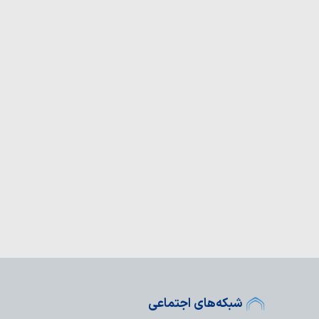
ی ماه صفر
؛ سروده آیت الله العظمی
ین را برای مردم شرح
م به زائران اربعین؛
ضامن سفری ایمن
جهادی رمز موفقیت
ست
هزار زائر در مراسم جاماندگان
ای ایران
؛ انتقاد روزنامه‌نگار
کو تراوالیو،…
ید مظلومیت ملت ایران
ت کند
عامل: ما همچنان با فکر
ماندگاری…
م حسین(ع) هرگز در
شبکه‌های اجتماعی
می‌شوند