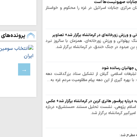
جنایات صهیونیست‌ها است
زبان می‌تواند عام
تان مرکزی جنایات اسرائیل در غزه را محکوم و خواستار
سقوط انسان باشد
توسعه زیرساخت‌
متناسب با شتاب صن
پرونده‌های 
دیدار نمایندگان آی
 و ورزش زورخانه‌ای در کرمانشاه برگزار شد+ تصاویر
شهید سامعی + تصاو
 پهلوانی و ورزش زورخانه‌ای، همزمان با سالروز نبرد
ن عبدود در جنگ خندق، در کرمانشاه برگزار شد.
نورلایب
کارنامه موکب م
 جهانیان رسانده شود
اربعین؛ از ۵۰ هزار پرس غذای روزانه…
بلیغات اسلامی گیلان از تشکیل ستاد بزرگداشت دهه
موکب امامزادگان ق
 با بهره گیری از این دهه پیام مظلومیت مردم غزه به…
و معنوی برای زائران 
امامزادگان قم
باره پرفسور هانری کربن در کرمانشاه برگزار شد+ عکس
 اسلام پژوهی، نشست تحلیل مستند «مستشرق» درباره
اط
میرکبیر کرمانشاه برگزار شد.
کرامت تا پایان ماه ص
حفظ تنگه هرمز، 
است / دشمن به هیچ
 مطرح شد: