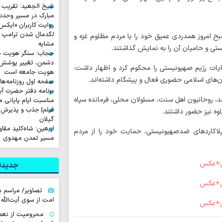
شیخ الجعید: تقریب س
مبارک در مسیر وحد
لگدمال شدن ترامپ تا 
بح امروز همدردی عمیق خود را با مردم مظلوم غزه و
مشایه
ستی و حامیان آن را به نمایش گذاشتند.
حجاب؛ سنگر هویت دی
دشمن، تغییر پوشش ب
ایات رژیم صهیونیستی را محکوم کرد و اظهار داشت:
هویت جامعه است
ن‌های اسلامی حضوری فعال و پیشگام داشته‌اند.
صفحه اول روزنامه‌های چهارشن
برنامه دفتر حضرت آی
د، روحانیون اهل سنت، مسئولان محلی، فرمانده سپاه
مناسبت ایام پایانی م
فیلم| جذب و پذیرش 
وه نیز حضور داشتند.
گیلان
اربعین؛ شاه‌کلید مق
لاکاردهای ضدصهیونیستی، حمایت خود را از مردم
مسیر تمدن مهدوی
جدیدتر
تصاویر/ مراسم ب
امت از سوی آیت‌الله 
محرومیت از نعم