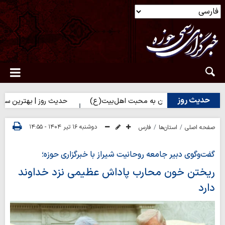
حدیث روز
ه نزدیک شدن به محبت اهل‌بیت(ع)
حدیث روز | بهترین سرمایه انسان
دوشنبه ۱۶ تیر ۱۴۰۴ - ۱۴:۵۵
صفحه اصلی
استان‌ها
فارس
گفت‌وگوی دبیر جامعه روحانیت شیراز با خبرگزاری حوزه؛
ریختن خون محارب پاداش عظیمی نزد خداوند
دارد