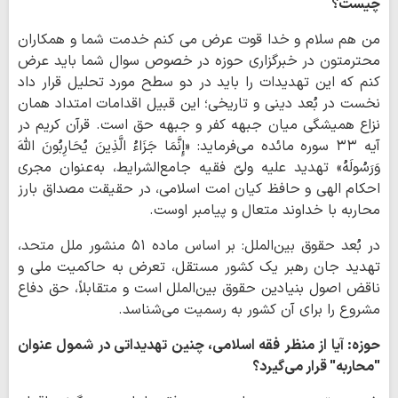
چیست؟
من هم سلام و خدا قوت عرض می کنم خدمت شما و همکاران
محترمتون در خبرگزاری حوزه در خصوص سوال شما باید عرض
کنم که این تهدیدات را باید در دو سطح مورد تحلیل قرار داد
نخست در بُعد دینی و تاریخی؛ این قبیل اقدامات امتداد همان
نزاع همیشگی میان جبهه کفر و جبهه حق است. قرآن کریم در
آیه ۳۳ سوره مائده می‌فرماید: «إِنَّمَا جَزَاءُ الَّذِینَ یُحَارِبُونَ اللَّهَ
وَرَسُولَهُ» تهدید علیه ولیّ فقیه جامع‌الشرایط، به‌عنوان مجری
احکام الهی و حافظ کیان امت اسلامی، در حقیقت مصداق بارز
محاربه با خداوند متعال و پیامبر اوست.
در بُعد حقوق بین‌الملل: بر اساس ماده ۵۱ منشور ملل متحد،
تهدید جان رهبر یک کشور مستقل، تعرض به حاکمیت ملی و
ناقض اصول بنیادین حقوق بین‌الملل است و متقابلاً، حق دفاع
مشروع را برای آن کشور به رسمیت می‌شناسد.
حوزه: آیا از منظر فقه اسلامی، چنین تهدیداتی در شمول عنوان
"محاربه" قرار می‌گیرد؟