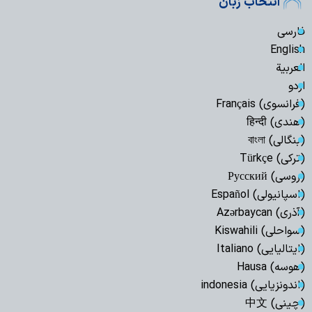
انتخاب زبان
فارسی
English
العربیة
اردو
(فرانسوی) Français
(هندی) हिन्दी
(بنگالی) বাংলা
(ترکی) Türkçe
(روسی) Русский
(اسپانیولی) Español
(آذری) Azərbaycan
(سواحلی) Kiswahili
(ایتالیایی) Italiano
(هوسه) Hausa
(اندونزیایی) indonesia
(چینی) 中文