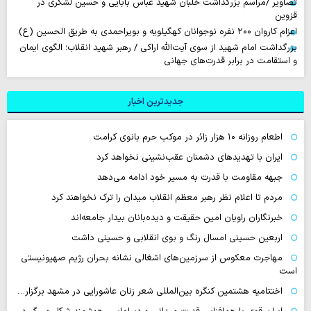
تصاویر /مراسم بزرگداشت خلبان شهید عباس بابایی و حسین لشگری در
قزوین
اعزام کاروان ۲۰۰ نفره نوجوانان کهگیلویه و بویراحمدی به طریق الحسین (ع)
بزرگداشت امام شهید از سوی آیت‌الله اراکی / رهبر شهید انقلاب؛ الگوی ایمان
و استقامت در برابر قدرت‌های جهانی
جدیدترین اخبار
اطعام روزانه ۱۰ هزار زائر در موکب حرم بانوی کرامت
ایران با تهدیدهای دشمنان عقب‌نشینی نخواهد کرد
جبهه مقاومت با قدرت به مسیر خود ادامه می‌دهد
مردم تا اعلام نظر رهبر معظم انقلاب میدان را ترک نخواهند کرد
خبرنگاران راویان امین حقیقت و دیده‌بانان بیدار جامعه‌اند
اربعین حسینی امسال رنگ و بوی انقلابی و حسینی داشت
مهاجرت معکوس از سرزمین‌های اشغالی نشانه بحران رژیم صهیونیستی
است
اختتامیه هشتمین کنگره بین‌المللی شعر زنان عاشورایی در مشهد برگزار…