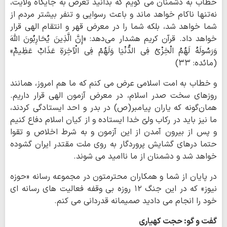
خطاب به دشمنان می گویم که بدانید تعرض به جایگاه ولایت،
نه‌تنها ناکام خواهد ماند و باعث رسوایی و تنفر بیشتر مردم از
شما خواهد شد، بلکه شما را در معرض قهر و انتقام الهی قرار
خواهد داد. قرآن کریم هشدار می‌دهد: «إِنَّ الَّذِینَ یُحَارِبُونَ اللَّهَ
وَرَسُولَهُ لَهُمُ الْخِزْیُ فِی الدُّنْیَا وَلَهُمْ فِی الْآخِرَةِ عَذَابٌ عَظِیمٌ»
(مائده: ۳۳)
و خطاب به امت اسلامی عرض می کنم که ما هم امروز، همانند
روزهای سخت صدر اسلام، در معرض آزمون الهی قرار داریم.
همان‌گونه که یاران پیامبر(ص) در بدر و احد ایستادگی کردند،
ما نیز باید در رکاب ولیّ خدا ایستاده و از کیان اسلام دفاع کنیم
و پس از بیرون آمدن از این آزمون و به شرط اخلاص و تقوا
حتما درهای گشایش پروردگار به روی ملت مقتدر ایران گشوده
خواهد شد و دشمنان از ما ناامید می شوند.
در پایان از شما و همکاران محترمتون در مجموعه رسانه «حوزه
نیوز» که در این جنگ ۱۲ روزه بی وقفه فعالیت های رسانه ای
خود را انجام می دادید صمیمانه قدردانی می کنم.
گفت و گو: حجت کهیاری