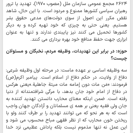
۲۶۲۴ مجمع عمومی سازمان ملل (مصوب ۱۹۷۰)، تهدید یا ترور
رهبران سیاسی کشورها ممنوع و مردود است. با این حال، شاهد
نقض مکرر این اصول از سوی دولت‌های مدعی حقوق بشر
هستیم. یعنی حتی به چیزی که خود تهیه کرده و به دیگر
کشورها تحمیل می کنند نیز پایبندی ندارند و تنها به عنوان
ابزاری جهت حفظ منافع خود بهره برداری می کنند.
حوزه: در برابر این تهدیدات، وظیفه مردم، نخبگان و مسئولان
چیست؟
سه وظیفه اساسی بر عهده ماست: در مرحله اول وظیفه شرعی:
دفاع از ولایت، در حکم دفاع از اسلام است. پیامبر اکرم(ص)
فرمودند: «مَن مات دون إمامه مات میتة جاهلیة.»یعنی هرکس
در دفاع از امام خود جان بدهد، با مرگی شرافتمندانه از دنیا
رفته است. ضمن اینکه معنای محارب دانستن تهدید کننده به
جان ولی فقیه یعنی بر همه ی مسلمانان و آزادگان جهان واجب
است که به هر نحو که می توانند تهدید را بر طرف کنند ولو با
ریختن خون محارب که از نظر فقهی مباح محسوب می شود و
این عمل نه تنها مذموم نیست بلکه پاداش عظیمی نزد خدا