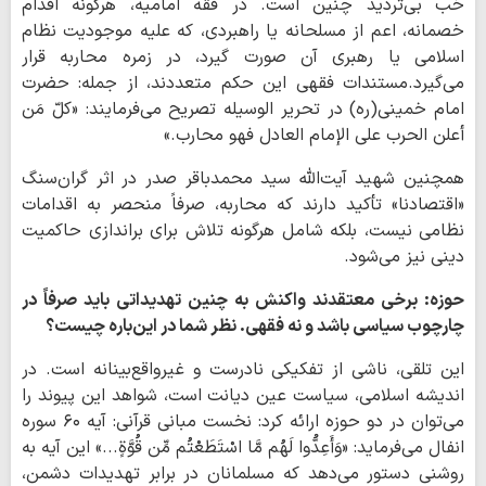
خب بی‌تردید چنین است. در فقه امامیه، هرگونه اقدام
خصمانه، اعم از مسلحانه یا راهبردی، که علیه موجودیت نظام
اسلامی یا رهبری آن صورت گیرد، در زمره محاربه قرار
می‌گیرد.مستندات فقهی این حکم متعددند، از جمله: حضرت
امام خمینی(ره) در تحریر الوسیله تصریح می‌فرمایند: «کلّ مَن
أعلن الحرب علی الإمام العادل فهو محارب.»
همچنین شهید آیت‌الله سید محمدباقر صدر در اثر گران‌سنگ
«اقتصادنا» تأکید دارند که محاربه، صرفاً منحصر به اقدامات
نظامی نیست، بلکه شامل هرگونه تلاش برای براندازی حاکمیت
دینی نیز می‌شود.
حوزه: برخی معتقدند واکنش به چنین تهدیداتی باید صرفاً در
چارچوب سیاسی باشد و نه فقهی. نظر شما در این‌باره چیست؟
این تلقی، ناشی از تفکیکی نادرست و غیرواقع‌بینانه است. در
اندیشه اسلامی، سیاست عین دیانت است، شواهد این پیوند را
می‌توان در دو حوزه ارائه کرد: نخست مبانی قرآنی: آیه ۶۰ سوره
انفال می‌فرماید: «وَأَعِدُّوا لَهُم مَّا اسْتَطَعْتُم مِّن قُوَّةٍ...» این آیه به
روشنی دستور می‌دهد که مسلمانان در برابر تهدیدات دشمن،