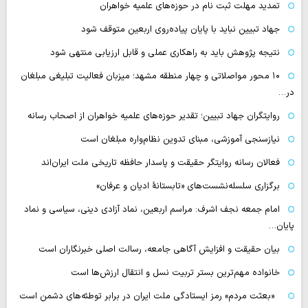
تمدید مهلت ثبت نام در حوزه‌های علمیه خواهران
جهاد تبیین نباید با پایان پیاده‌روی اربعین متوقف شود
نتیجه پژوهش باید به راهکاری عملی و قابل ارزیابی منتهی شود
۱۰ محور مواصلاتی و چهار منطقه مشهد؛ میزبان فعالیت تبلیغی مبلغان
در…
روایتگران جهاد تبیین؛ تقدیر حوزه‌های علمیه خواهران از اصحاب رسانه
نیازسنجی آموزشی، مبنای تدوین نظام‌واره مبلغان است
فعالان رسانه‌ روایتگر حقیقت و پاسدار حافظه تاریخی ملت ایران‌اند
برگزاری سلسله‌نشست‌های «تابستانهٔ ادیان و عرفان»
امام جمعه نجف اشرف: مراسم اربعین، نماد آزادی دینی، سیاسی و نماد
پایان…
بیان حقیقت و افزایش آگاهی جامعه، رسالت اصلی خبرنگاران است
خانواده مهم‌ترین بستر تربیت نسل و انتقال ارزش‌ها است
«بعثت مردم» رمز ایستادگی ملت ایران در برابر توطئه‌های دشمن است