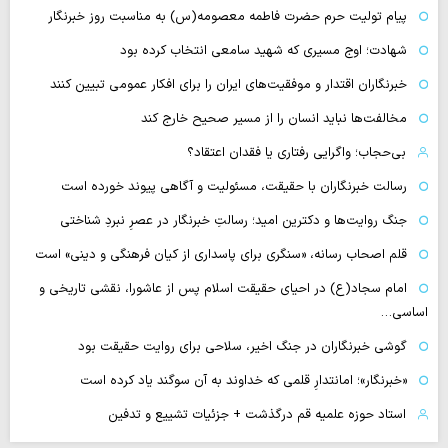
پیام تولیت حرم حضرت فاطمه معصومه(س) به مناسبت روز خبرنگار
شهادت؛ اوج مسیری که شهید سامعی انتخاب کرده بود
خبرنگاران اقتدار و موفقیت‌های ایران را برای افکار عمومی تبیین کنند
مخالفت‌ها نباید انسان را از مسیر صحیح خارج کند
بی‌حجاب؛ واگرایی رفتاری یا فقدان اعتقاد؟
رسالت خبرنگاران با حقیقت، مسئولیت و آگاهی پیوند خورده است
جنگ روایت‌ها و دکترین امید؛ رسالتِ خبرنگار در عصرِ نبردِ شناختی
قلم اصحاب رسانه، «سنگری برای پاسداری از کیان فرهنگی و دینی» است
امام سجاد(ع) در احیای حقیقت اسلام پس از عاشورا، نقشی تاریخی و
اساسی…
گوشی خبرنگاران در جنگ اخیر، سلاحی برای روایت حقیقت بود
«خبرنگار»؛ امانتدارِ قلمی که خداوند به آن سوگند یاد کرده است
استاد حوزه علمیه قم درگذشت + جزئیات تشییع و تدفین