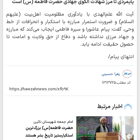
پایمردی تا مرز شهادت الگوی جهادی حضرت فاطمه (س) است
آیت الله علم‌الهدی با یادآوری مظلومیت اهل‌بیت (علیهم
السلام) و ضرورت استمرار مبارزه با استکبار و انحرافات از خط
وحی، گفت: پیام عاشورا و سیره فاطمی ایجاب می‌کند که مبارزه
و جهاد مرزی نداشته باشد و دفاع از حق ولایت و امامت تا
حصول حقیقت ادامه یابد.
انتهای پیام/
زهرا حسینی
کد مطلب:
1313725
اخبار مرتبط
امام جمعه شهرستان نائین:
حضرت فاطمه(س) بزرگ‌ترین
استکبارستیز تاریخ بشر هستند