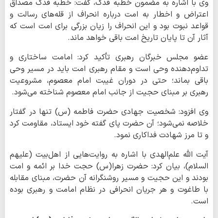
وی با اشاره به مضمون خطبه فدک، گفت: خطبه فدک مصداق
اعتراض و اخطار به امت درباره انحراف از قله‌های رسالت و
قواعد نبوت بود و این انحراف را زیان بزرگی برای امت است که
آثار آن تا پایان تاریخ امت باقی خواهد ماند.
عضو مجلس خبرگان رهبری تأکید کرد: امامت ساختاری و
تداوم‌دهنده وحی است و مقام رهبری امت باید در مسیر وحی
باقی بماند؛ حتی در دوران غیبت امام معصوم، مشروعیت
رهبری بر مبنای حجیت از جانب امام معصوم شناخته می‌شود.
وی افزود: شخصیت جهادی حضرت فاطمه (س) تنها در گفتار
خلاصه نمی‌شود؛ آن حضرت پای گفته خود ایستاد، مقاومت کرد
و تا مرز شهادت فداکاری نمود.
آیت الله علم‌الهدی با اشاره به روایت‌هایی از اهل‌بیت (علیهم
السلام)، بیان کرد: حضرت زهرا(س) حجت خدا بر ائمه و امت
بودند و این حجیت و مسیر روشنگرانه آن حضرت، مبنای مقابله
با طاغوت و هر جریان انحرافی در نظام امامت و رهبری بوده
است.