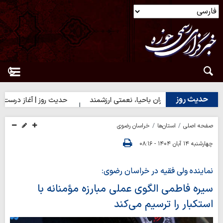
حدیث روز
یث روز | دختران باحیا، نعمتی ارزشمند
حدیث روز | آغاز درست کارها
صفحه اصلی
استان‌ها
خراسان رضوی
چهارشنبه ۱۴ آبان ۱۴۰۴ - ۰۸:۱۶
نماینده ولی فقیه در خراسان رضوی:
سیره فاطمی الگوی عملی مبارزه مؤمنانه با
استکبار را ترسیم می‌کند