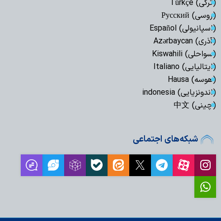
(ترکی) Türkçe
(روسی) Русский
(اسپانیولی) Español
(آذری) Azərbaycan
(سواحلی) Kiswahili
(ایتالیایی) Italiano
(هوسه) Hausa
(اندونزیایی) indonesia
(چینی) 中文
شبکه‌های اجتماعی