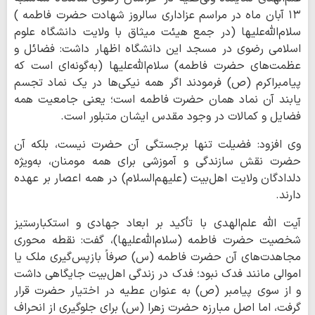
۱۳ آبان ماه در مراسم عزاداری سالروز شهادت حضرت فاطمه )
سلام‌الله‌علیها (در جمع هیئت میثاق با ولایت دانشگاه علوم
اسلامی رضوی در مسجد این دانشگاه اظهار داشت: فضائل و
عظمت‌های حضرت فاطمه) سلام‌الله‌علیها (به‌گونه‌ای است که
پیامبراکرم (ص) فرمودند اگر همه نیکی‌ها در یک نماد تجسم
یابند آن نماد همان حضرت فاطمه است؛ یعنی جامعیت همه
فضایل و کمالات در وجود مقدس ایشان متبلور است.
وی افزود: فضیلت تنها برجستگی آن حضرت نیست، بلکه آن
حضرت نقش سازندگی و آموزشی برای همه مومنان، به‌ویژه
دلدادگان ولایت اهل‌بیت (علیهم‌السلام) در همه اعصار بر عهده
دارند.
آیت الله علم‌الهدی با تأکید بر ابعاد جهادی و استکبارستیز
شخصیت حضرت فاطمه (سلام‌الله‌علیها)، گفت: نقطه محوری
مجاهدت‌های آن حضرت فاطمه (س) صرفاً بازپس‌گیری ملک یا
اموالی مانند فدک نبود؛ فدک در زندگی اهل‌بیت جایگاهی داشت
و از سوی پیامبر (ص) به عنوان عطیه در اختیار حضرت قرار
گرفت، اما اصل مبارزه حضرت زهرا (س) برای جلوگیری از انحراف