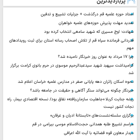
پربازدیدترین
استاد حوزه علمیه قم درگذشت + جزئیات تشییع و تدفین
تمدید مهلت پذیرش حوزه‌های علمیه خواهران
شهادت؛ اوج مسیری که شهید سامعی انتخاب کرده بود
قدردانی فرمانده سپاه قم از تلاش اصحاب رسانه استان برای ثبت رویدادهای
مهم
چرا 17 مرداد به عنوان روز خبرنگار نامیده شد؟
گرامیداشت سپهبد شهید سیدعبدالرحیم موسوی در حرم بانوی کرامت برگزار
شد
نحوه اسکان زائران دهه پایانی صفر در مدارس علمیه خراسان اعلام شد
خبرنگار چگونه می‌تواند سنگر آگاهی و حقیقت در جامعه باشد؟
ریشه جنایت کربلا «جاهلیت سازمان‌یافته» نفاق بود/ نسخه اقتصادیِ بیمار، راه
نجات کشور نیست
برگزاری سلسله‌نشست‌های «تابستانهٔ ادیان و عرفان»
مراسم تشییع طلبه همدانی حجت‌الاسلام موسی بیرامی در قم
دیدار معاون قوه قضائیه با آیت الله اعرافی