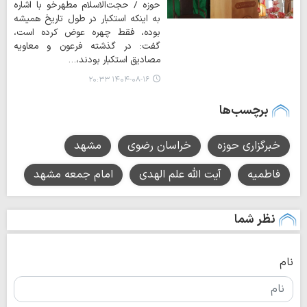
حوزه / حجت‌الاسلام مطهرخو با اشاره
به اینکه استکبار در طول تاریخ همیشه
بوده، فقط چهره عوض کرده است،
گفت: در گذشته فرعون و معاویه
مصادیق استکبار بودند،…
۱۴۰۴-۰۸-۱۶ ۲۰:۳۳
برچسب‌ها
خبرگزاری حوزه
خراسان رضوی
مشهد
فاطمیه
آیت الله علم الهدی
امام جمعه مشهد
نظر شما
نام