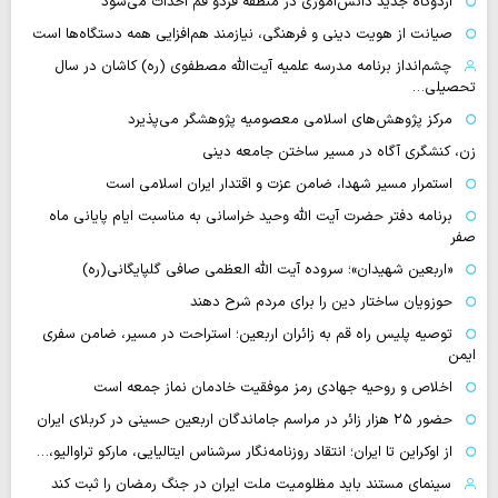
اردوگاه جدید دانش‌آموزی در منطقه فردو قم احداث می‌شود
صیانت از هویت دینی و فرهنگی، نیازمند هم‌افزایی همه دستگاه‌ها است
چشم‌انداز برنامه مدرسه علمیه آیت‌الله مصطفوی (ره) کاشان در سال
تحصیلی…
مرکز پژوهش‌های اسلامی معصومیه پژوهشگر می‌پذیرد
زن، کنشگری آگاه در مسیر ساختن جامعه دینی
استمرار مسیر شهدا، ضامن عزت و اقتدار ایران اسلامی است
برنامه دفتر حضرت آیت الله وحید خراسانی به مناسبت ایام پایانی ماه
صفر
«اربعین شهیدان»؛ سروده آیت الله العظمی صافی گلپایگانی(ره)
حوزویان ساختار دین را برای مردم شرح دهند
توصیه پلیس راه قم به زائران اربعین؛ استراحت در مسیر، ضامن سفری
ایمن
اخلاص و روحیه جهادی رمز موفقیت خادمان نماز جمعه است
حضور ۲۵ هزار زائر در مراسم جاماندگان اربعین حسینی در کربلای ایران
از اوکراین تا ایران؛ انتقاد روزنامه‌نگار سرشناس ایتالیایی، مارکو تراوالیو،…
سینمای مستند باید مظلومیت ملت ایران در جنگ رمضان را ثبت کند