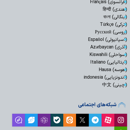
(فرانسوی) Français
(هندی) हिन्दी
(بنگالی) বাংলা
(ترکی) Türkçe
(روسی) Русский
(اسپانیولی) Español
(آذری) Azərbaycan
(سواحلی) Kiswahili
(ایتالیایی) Italiano
(هوسه) Hausa
(اندونزیایی) indonesia
(چینی) 中文
شبکه‌های اجتماعی