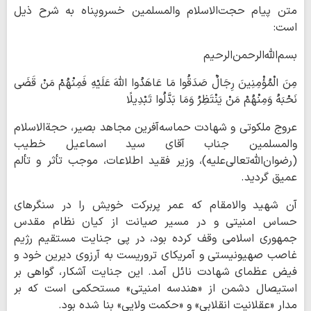
متن پیام حجت‌الاسلام والمسلمین خسروپناه به شرح ذیل
است:
بسم‌الله‌الرحمن‌الرحیم
مِنَ الْمُؤْمِنِینَ رِجَالٌ صَدَقُوا مَا عَاهَدُوا اللَّهَ عَلَیْهِ فَمِنْهُمْ مَنْ قَضَی
نَحْبَهُ وَمِنْهُمْ مَنْ یَنْتَظِرُ وَمَا بَدَّلُوا تَبْدِیلًا
عروج ملکوتی و شهادت حماسه‌آفرین مجاهد بصیر، حجةالاسلام
والمسلمین جناب آقای سید اسماعیل خطیب
(رضوان‌الله‌تعالی‌علیه)، وزیر فقید اطلاعات، موجب تأثر و تألم
عمیق گردید.
آن شهید والامقام که عمر پربرکت خویش را در سنگرهای
حساس امنیتی و در مسیر صیانت از کیان نظام مقدس
جمهوری اسلامی وقف کرده بود، در پی جنایت مستقیم رژیم
غاصب صهیونیستی و آمریکای تروریست به آرزوی دیرین خود و
فیض عظمای شهادت نائل آمد. این جنایت آشکار، گواهی بر
استیصال دشمن از «هندسه امنیتی» مستحکمی است که بر
مدار «عقلانیت انقلابی» و «حکمت ولایی» بنا شده بود.