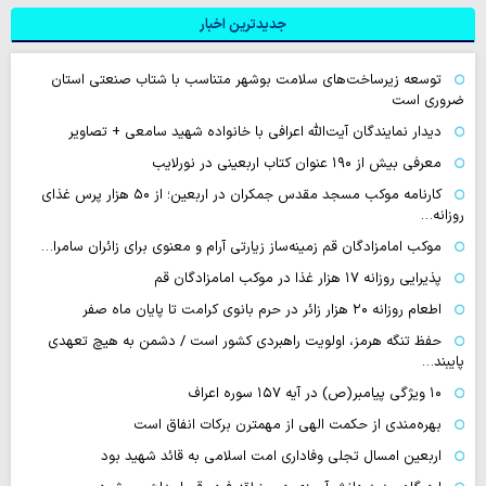
جدیدترین اخبار
توسعه زیرساخت‌های سلامت بوشهر متناسب با شتاب صنعتی استان
ضروری است
دیدار نمایندگان آیت‌الله اعرافی با خانواده شهید سامعی + تصاویر
معرفی بیش از ۱۹۰ عنوان کتاب اربعینی در نورلایب
کارنامه موکب مسجد مقدس جمکران در اربعین؛ از ۵۰ هزار پرس غذای
روزانه…
موکب امامزادگان قم زمینه‌ساز زیارتی آرام و معنوی برای زائران سامرا…
پذیرایی روزانه ۱۷ هزار غذا در موکب امامزادگان قم
اطعام روزانه ۲۰ هزار زائر در حرم بانوی کرامت تا پایان ماه صفر
حفظ تنگه هرمز، اولویت راهبردی کشور است / دشمن به هیچ تعهدی
پایبند…
۱۰ ویژگی پیامبر(ص) در آیه ۱۵۷ سوره اعراف
بهره‌مندی از حکمت الهی از مهمترن برکات انفاق است
اربعین امسال تجلی وفاداری امت اسلامی به قائد شهید بود