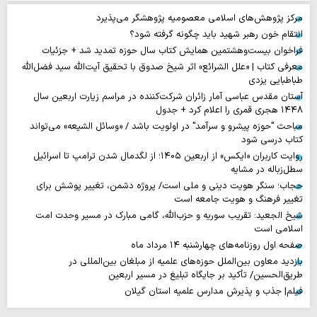
مرکز پژوهش‌های اسلامی معصومیه پژوهشگر می‌پذیرد
انتقام خون رهبر شهید باید چگونه گرفته شود؟
فراخوان بیست‌وهشتمین همایش کتاب سال حوزه تمدید شد + جزئیات
معرفی کتاب | «علل الشرائع» اثر شیخ صدوق با تحقیق آیت‌الله سید فضل‌الله
طباطبایی یزدی
آستان مقدس عباسی آمار زائران شرکت‌کننده در مراسم زیارت اربعین سال
۱۴۴۸ هجری قمری را اعلام کرد + جدول
مباحث "حوزه پیشرو و سرآمد" در اولویت باشد / «وسائل الشیعه» می‌تواند
کتاب درسی شود
روایت‌ کاربران «ایکس» از اربعین ۱۴۰۵؛ از لگدمال شدن ترامپ تا اسرائیل
سطل‌زباله‌ در مشایه
حجاب؛ سنگر هویت دینی و ملی است/ پروژه دشمن، تغییر پوشش برای
تغییر فرهنگ و هویت جامعه است
شیخ الجعید: تقریب سوریه و حزب‌الله، گامی مبارک در مسیر وحدت امت
اسلامی است
صفحه اول روزنامه‌های چهارشنبه ۱۴ مرداد ماه
بازدید معاون بین‌الملل حوزه‌های علمیه از مبلغان بین‌المللی در
طریق‌الحسین/ تأکید بر جایگاه تبلیغ در مسیر اربعین
فیلم| جذب و پذیرش مدارس علمیه استان گیلان