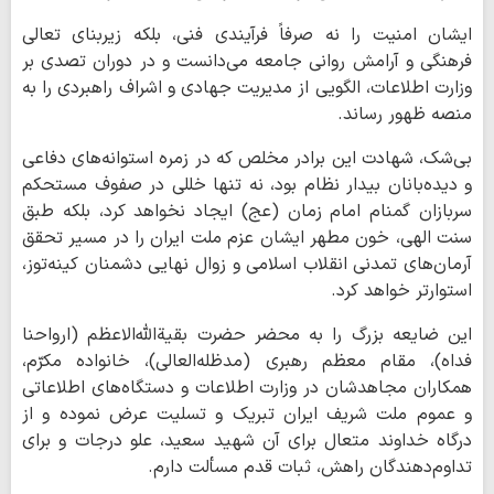
ایشان امنیت را نه صرفاً فرآیندی فنی، بلکه زیربنای تعالی
فرهنگی و آرامش روانی جامعه می‌دانست و در دوران تصدی بر
وزارت اطلاعات، الگویی از مدیریت جهادی و اشراف راهبردی را به
منصه‌ ظهور رساند.
بی‌شک، شهادت این برادر مخلص که در زمره استوانه‌های دفاعی
و دیده‌بانان بیدار نظام بود، نه تنها خللی در صفوف مستحکم
سربازان گمنام امام زمان (عج) ایجاد نخواهد کرد، بلکه طبق
سنت الهی، خون مطهر ایشان عزم ملت ایران را در مسیر تحقق
آرمان‌های تمدنی انقلاب اسلامی و زوال نهایی دشمنان کینه‌توز،
استوارتر خواهد کرد.
این ضایعه بزرگ را به محضر حضرت بقیةالله‌الاعظم (ارواحنا
فداه)، مقام معظم رهبری (مدظله‌العالی)، خانواده مکرّم،
همکاران مجاهدشان در وزارت اطلاعات و دستگاه‌های اطلاعاتی
و عموم ملت شریف ایران تبریک و تسلیت عرض نموده و از
درگاه خداوند متعال برای آن شهید سعید، علو درجات و برای
تداوم‌دهندگان راهش، ثبات قدم مسألت دارم.