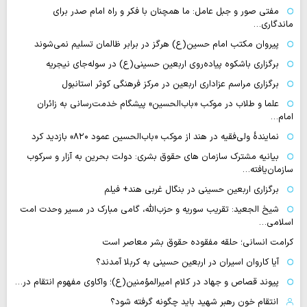
مفتی صور و جبل عامل: ما همچنان با فکر و راه امام صدر برای
ماندگاری…
پیروان مکتب امام حسین(ع) هرگز در برابر ظالمان تسلیم نمی‌شوند
برگزاری باشکوه پیاده‌روی اربعین حسینی(ع) در سوله‌جای نیجریه
برگزاری مراسم عزاداری اربعین در مرکز فرهنگی کوثر استانبول
علما و طلاب در موکب «باب‌الحسین» پیشگام خدمت‌رسانی به زائران
امام…
نمایندهٔ ولی‌فقیه در هند از موکب «باب‌الحسین عمود ۸۲۰» بازدید کرد
بیانیه مشترک سازمان های حقوق بشری: دولت بحرین به آزار و سرکوب
سازمان‌یافته…
برگزاری اربعین حسینی در بنگال غربی هند+ فیلم
شیخ الجعید: تقریب سوریه و حزب‌الله، گامی مبارک در مسیر وحدت امت
اسلامی…
کرامت انسانی؛ حلقه مفقوده حقوق بشر معاصر است
آیا کاروان اسیران در اربعین حسینی به کربلا آمدند؟
پیوند قصاص و جهاد در کلام امیرالمؤمنین(ع)؛ واکاوی مفهوم انتقام در…
انتقام خون رهبر شهید باید چگونه گرفته شود؟