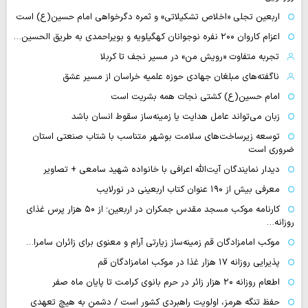
اربعین تجلی «اخلاص تشکیلاتی» و ثمره دگرخواهی امام حسین(ع) است
اعزام کاروان ۲۰۰ نفره نوجوانان کهگیلویه و بویراحمدی به طریق الحسین…
تجربه متفاوت «رویش من» در مسیر نجف تا کربلا
ناگفته‌های مبلغان جهادی حوزه علمیه خراسان از مسیر عشق
امام حسین(ع) کشتی نجات همه بشریت است
زبان می‌تواند عامل هدایت یا زمینه‌ساز سقوط انسان باشد
توسعه زیرساخت‌های سلامت بوشهر متناسب با شتاب صنعتی استان
ضروری است
دیدار نمایندگان آیت‌الله اعرافی با خانواده شهید سامعی + تصاویر
معرفی بیش از ۱۹۰ عنوان کتاب اربعینی در نورلایب
کارنامه موکب مسجد مقدس جمکران در اربعین؛ از ۵۰ هزار پرس غذای
روزانه…
موکب امامزادگان قم زمینه‌ساز زیارتی آرام و معنوی برای زائران سامرا…
پذیرایی روزانه ۱۷ هزار غذا در موکب امامزادگان قم
اطعام روزانه ۲۰ هزار زائر در حرم بانوی کرامت تا پایان ماه صفر
حفظ تنگه هرمز، اولویت راهبردی کشور است / دشمن به هیچ تعهدی