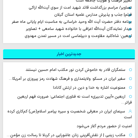
تغییر فرهنگ و هویت جامعه است
تصاویر/ مراسم بزرگداشت قائد شهید امت از سوی آیت‌الله اراکی
فیلم| جذب و پذیرش مدارس علمیه استان گیلان
برنامه دفتر حضرت آیت الله وحید خراسانی به مناسبت ایام پایانی ماه صفر
دیدار نمایندگان آیت‌الله اعرافی با خانواده شهید سامعی + تصاویر
اربعین؛ شاه‌کلید مقاومت و دیپلماسی امت در مسیر تمدن مهدوی
جدیدترین اخبار
ستمگران قادر به خاموش کردن نور مکتب امام حسین نیستند
سفیر ایران در مسکو: ولایتمداری و فرهنگ شهادت رمز پیروزی بر آمریکا…
ممنوعیت اشاره به خدا و دین در ارتش کانادا
اربعین «آیین تدبیری» است نه فناوری اجتماعی؛ ضرورت فهم اربعین
فراتر…
سینمای ایران در معرفی شخصیت و سیره پیامبر اسلام(ص) کم‌کاری کرده
است
امنیت از حضور مردم آغاز می‌شود
مکتب زینبی | از نقش‌آفرینی زنان عاشورایی در کربلا تا رسالت زن مؤمن…