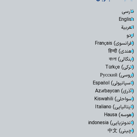
فارسی
English
العربیة
اردو
(فرانسوی) Français
(هندی) हिन्दी
(بنگالی) বাংলা
(ترکی) Türkçe
(روسی) Русский
(اسپانیولی) Español
(آذری) Azərbaycan
(سواحلی) Kiswahili
(ایتالیایی) Italiano
(هوسه) Hausa
(اندونزیایی) indonesia
(چینی) 中文