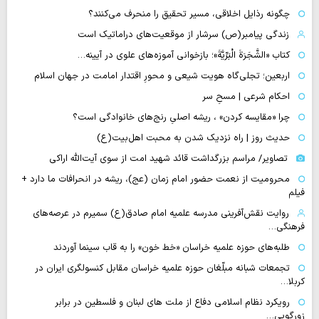
چگونه رذایل اخلاقی، مسیر تحقیق را منحرف می‌کنند؟
زندگی پیامبر(ص) سرشار از موقعیت‌های دراماتیک است
کتاب «الشَّجَرَةَ الْبَرِّیَّةَ»؛ بازخوانی آموزه‌های علوی در آیینه…
اربعین؛ تجلی‌گاه هویت شیعی و محورِ اقتدار امامت در جهان اسلام
احکام شرعی | مسحِ سر
چرا «مقایسه کردن» ، ریشه اصلیِ رنج‌های خانوادگی است؟
حدیث روز | راه نزدیک شدن به محبت اهل‌بیت(ع)
تصاویر/ مراسم بزرگداشت قائد شهید امت از سوی آیت‌الله اراکی
محرومیت از نعمت حضور امام زمان (عج)، ریشه در انحرافات ما دارد +
فیلم
روایت نقش‌آفرینی مدرسه علمیه امام صادق(ع) سمیرم در عرصه‌های
فرهنگی…
طلبه‌های حوزه علمیه خراسان «خط خون» را به قاب سینما آوردند
تجمعات شبانه مبلّغان حوزه علمیه خراسان مقابل کنسولگری ایران در
کربلا…
رویکرد نظام اسلامی دفاع از ملت های لبنان و فلسطین در برابر
زورگویی…