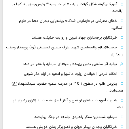
آمریکا چگونه شکل گرفت و به ۵۰ ایالت رسید؟؛ رئیس‌جمهور تا کجا بر
ایالت‌ها…
خطای معرفتی در «آزمایش فندک»؛ ریشه‌یابی بحران معنا در علوم
انسانی…
خبرنگاران پرچمداران جهاد تبیین و روایت حقیقت هستند
حجت‌الاسلام والمسلمین شهید عارف حسین الحسینی (ره) پرچمدار وحدت
و بیداری…
تولید اثر مذهبی بدون پژوهش حرفه‌ای سرمایه را هدر می‌دهد
احکام شرعی | خواندن زیارت عاشورا و ادعیه در ایام عذر شرعی
پذیرش طلبه در سطوح ۱ تا ۳ در مدرسه علمیه حضرت سیدالشهداء(ع)
همت‌آباد…
پایان مأموریت مبلغان اربعین و آغاز فصل خدمت به زائران رضوی در
دهه…
سرمایه شناختی؛ سنگر راهبردی جامعه در جنگ روایت‌ها
خبرنگاران وجدان بیدار جهان و تصویرگر زمان خویش هستند