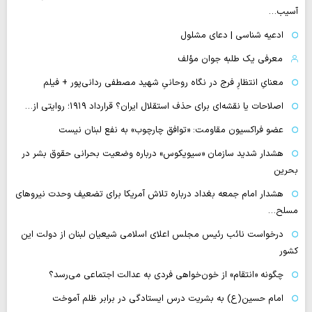
آسیب…
ادعیه شناسی | دعای مشلول
معرفی یک طلبه جوان مؤلف
معنایِ انتظارِ فرج در نگاه روحانیِ شهید مصطفی ردانی‌پور + فیلم
اصلاحات یا نقشه‌ای برای حذف استقلال ایران؟ قرارداد ۱۹۱۹؛ روایتی از…
عضو فراکسیون مقاومت: «توافق چارچوب» به نفع لبنان نیست
هشدار شدید سازمان «سیویکوس» درباره وضعیت بحرانی حقوق بشر در
بحرین
هشدار امام جمعه بغداد درباره تلاش آمریکا برای تضعیف وحدت نیروهای
مسلح…
درخواست نائب رئیس مجلس اعلای اسلامی شیعیان لبنان از دولت این
کشور
چگونه «انتقام» از خون‌خواهی فردی به عدالت اجتماعی می‌رسد؟
امام حسین(ع) به بشریت درس ایستادگی در برابر ظلم آموخت