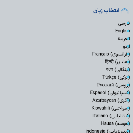
انتخاب زبان
فارسی
English
العربیة
اردو
(فرانسوی) Français
(هندی) हिन्दी
(بنگالی) বাংলা
(ترکی) Türkçe
(روسی) Русский
(اسپانیولی) Español
(آذری) Azərbaycan
(سواحلی) Kiswahili
(ایتالیایی) Italiano
(هوسه) Hausa
(اندونزیایی) indonesia