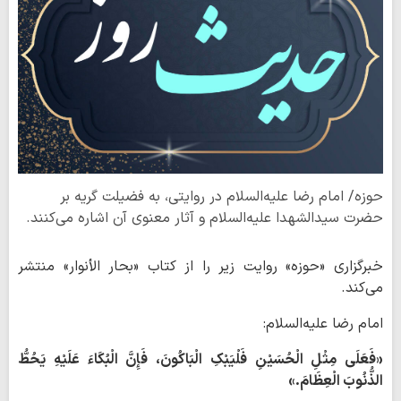
حوزه/ امام رضا علیه‌السلام در روایتی، به فضیلت گریه بر
حضرت سیدالشهدا علیه‌السلام و آثار معنوی آن اشاره می‌کنند.
خبرگزاری «حوزه» روایت زیر را از کتاب «بحار الأنوار» منتشر
می‌کند.
امام رضا علیه‌السلام:
«فَعَلَی مِثْلِ الْحُسَیْنِ فَلْیَبْکِ الْبَاکُونَ، فَإِنَّ الْبُکَاءَ عَلَیْهِ یَحُطُّ
الذُّنُوبَ الْعِظَامَ.»