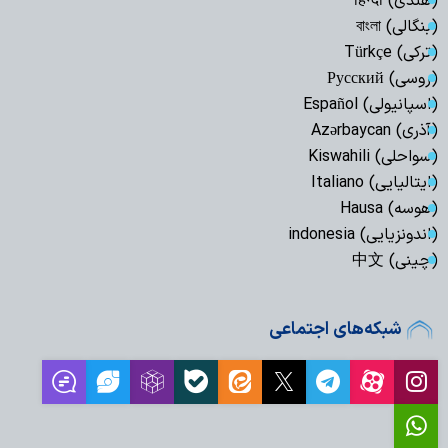
(هندی) हिन्दी
(بنگالی) বাংলা
(ترکی) Türkçe
(روسی) Русский
(اسپانیولی) Español
(آذری) Azərbaycan
(سواحلی) Kiswahili
(ایتالیایی) Italiano
(هوسه) Hausa
(اندونزیایی) indonesia
(چینی) 中文
شبکه‌های اجتماعی