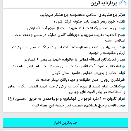
پربازدیدترین
مرکز پژوهش‌های اسلامی معصومیه پژوهشگر می‌پذیرد
انتقام خون رهبر شهید باید چگونه گرفته شود؟
تصاویر/ مراسم بزرگداشت قائد شهید امت از سوی آیت‌الله اراکی
شیخ الجعید: تقریب سوریه و حزب‌الله، گامی مبارک در مسیر وحدت امت
اسلامی است
۸ درس جهانی و تمدنی «مقاومت» ملت ایران در جنگ تحمیلی سوم / دنیا
ارزش مقاومت را فهمید
دیدار نمایندگان آیت‌الله اعرافی با خانواده شهید سامعی + تصاویر
برنامه دفتر حضرت آیت الله وحید خراسانی به مناسبت ایام پایانی ماه صفر
فیلم| جذب و پذیرش مدارس علمیه استان گیلان
خبرنگاران راویان امین حقیقت و دیده‌بانان بیدار جامعه‌اند
بزرگداشت امام شهید از سوی آیت‌الله اراکی / رهبر شهید انقلاب؛ الگوی ایمان
و استقامت در برابر قدرت‌های جهانی
اعزام کاروان ۲۰۰ نفره نوجوانان کهگیلویه و بویراحمدی به طریق الحسین (ع)
حجت‌الاسلام حاج‌علی‌اکبری خطیب نماز جمعه این هفته تهران
جدیدترین اخبار