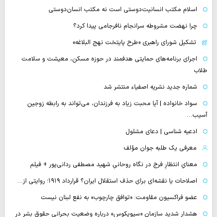
اسلام مکتب انسانیت‌دوستی است نه مکتب انسان‌دوستی
چرا نهضت مشروطه سرانجام نافرجامی پیدا کرد؟
تشکیل شورای راهبری «طرح پایتخت نهج البلاغه»
اجرای برنامه‌های حمایتی هدفمند در حوزه مسکن، معیشت و سلامت
طلاب
شماره جدید نشریه اصفیاء منتشر شد
سواد خانواده | آیا محبت زیاد به فرزندان، می‌تواند به رابطه زوجین
آسیب…
ادعیه شناسی | دعای مشلول
معرفی یک طلبه جوان مؤلف
معنایِ انتظارِ فرج در نگاه روحانیِ شهید مصطفی ردانی‌پور + فیلم
اصلاحات یا نقشه‌ای برای حذف استقلال ایران؟ قرارداد ۱۹۱۹؛ روایتی از…
عضو فراکسیون مقاومت: «توافق چارچوب» به نفع لبنان نیست
هشدار شدید سازمان «سیویکوس» درباره وضعیت بحرانی حقوق بشر در