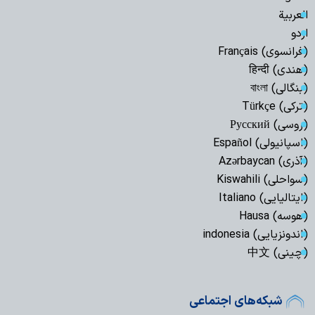
العربیة
اردو
(فرانسوی) Français
(هندی) हिन्दी
(بنگالی) বাংলা
(ترکی) Türkçe
(روسی) Русский
(اسپانیولی) Español
(آذری) Azərbaycan
(سواحلی) Kiswahili
(ایتالیایی) Italiano
(هوسه) Hausa
(اندونزیایی) indonesia
(چینی) 中文
شبکه‌های اجتماعی