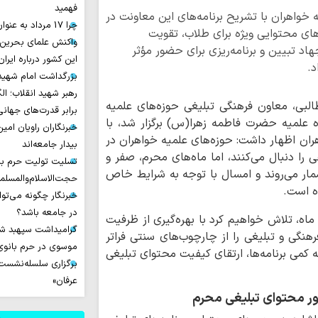
فهمید
 خواهران با تشریح برنامه‌های این معاونت در
چرا 17 مرداد به عنوان روز خبرنگار نامیده شد؟
های محتوایی ویژه برای طلاب، تقویت
واکنش علمای بحرین
اد تبیین و برنامه‌ریزی برای حضور مؤثر
این کشور درباره ایران
د.
بزرگداشت امام شهید ا
رهبر شهید انقلاب؛ ال
طالبی، معاون فرهنگی تبلیغی حوزه‌های علمیه
برابر قدرت‌های جهانی
 علمیه حضرت فاطمه زهرا(س) برگزار شد، با
خبرنگاران راویان امی
هران اظهار داشت: حوزه‌های علمیه خواهران در
بیدار جامعه‌اند
را دنبال می‌کنند، اما ماه‌های محرم، صفر و
تسلیت تولیت حرم با
شمار می‌روند و امسال با توجه به شرایط خاص
حجت‌الاسلام‌والمسل
ه است.
خبرنگار چگونه می‌تو
در جامعه باشد؟
ماه، تلاش خواهیم کرد با بهره‌گیری از ظرفیت
گرامیداشت سپهبد شه
رهنگی و تبلیغی را از چارچوب‌های سنتی فراتر
موسوی در حرم بانوی 
کمی برنامه‌ها، ارتقای کیفیت محتوای تبلیغی
برگزاری سلسله‌نشست‌ه
عرفان»
ور محتوای تبلیغی محرم