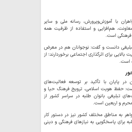
حقیقت هستند
حجت‌الاسلام وال
حسین الحسینی (ره) 
هران با آموزش‌وپرورش، رسانه ملی و سایر
بیداری…
اونت، هم‌افزایی و استفاده از ظرفیت همه
تولید اثر مذهبی
 فرهنگی است.
سرمایه را هدر می‌ده
 تبلیغی دانست و گفت: نوجوانان هم در معرض
احکام شرعی | خوا
 بالایی برای اثرگذاری اجتماعی برخوردارند؛ از
ادعیه در ایام عذر شر
ه است.
ور
علمیه حضرت سیدالش
 در پایان با تأکید بر توسعه فعالیت‌های
پایان مأموریت مب
شت: حفظ هویت اسلامی، ترویج فرهنگ حیا و
خدمت به زائران رض
ای تبلیغی بانوان طلبه در سراسر کشور از
محرم و اربعین است.
سرمایه شناختی؛ 
جنگ روایت‌ها
واهر به مناطق مختلف کشور نیز در دستور کار
خبرنگاران وجدان 
طلبه برای پاسخگویی به نیازهای فرهنگی و دینی
زمان خویش هستند