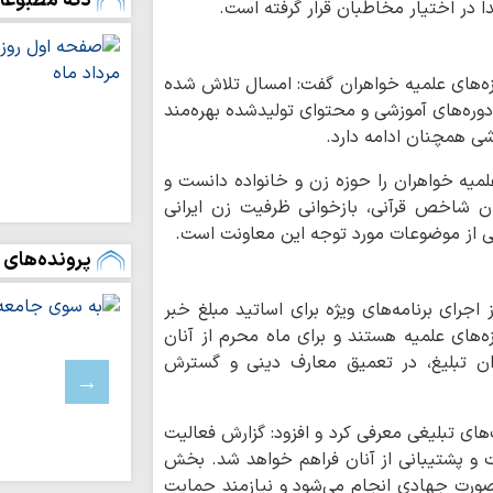
دکه مطبوعا
ا در اختیار مخاطبان قرار گرفته است.
تشکیل شورای را
البلاغه»
زه‌های علمیه خواهران گفت: امسال تلاش شده
اجرای برنامه‌های
ز دوره‌های آموزشی و محتوای تولیدشده بهره‌مند
مسکن، معیشت و سل
شی همچنان ادامه دارد.
شماره جدید نشری
میه خواهران را حوزه زن و خانواده دانست و
سواد خانواده | آی
ن شاخص قرآنی، بازخوانی ظرفیت زن ایرانی
می‌تواند به رابطه ز
عی از موضوعات مورد توجه این معاونت است.
ادعیه شناسی | د
پرونده‌های 
معرفی یک طلبه 
اجرای برنامه‌های ویژه برای اساتید مبلغ خبر
معنایِ انتظارِ فر
‌های علمیه هستند و برای ماه محرم از آنان
مصطفی ردانی‌پور + ف
ن تبلیغ، در تعمیق معارف دینی و گسترش
اصلاحات یا نقشه‌
ایران؟ قرارداد ۱۹۱۹؛ روایتی از…
های تبلیغی معرفی کرد و افزود: گزارش فعالیت
عضو فراکسیون مق
ت و پشتیبانی از آنان فراهم خواهد شد. بخش
به نفع لبنان نیست
ه‌صورت جهادی انجام می‌شود و نیازمند حمایت