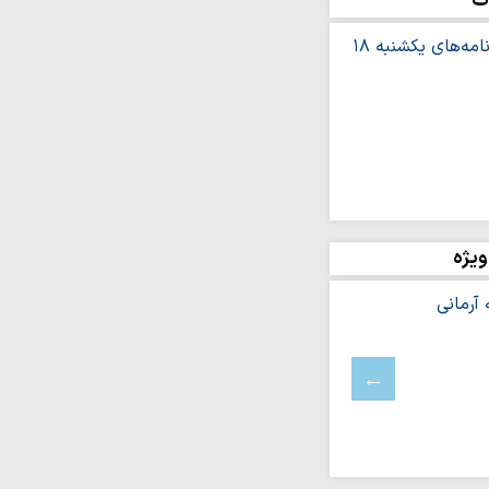
ت
هبری «طرح پایتخت نهج
 حمایتی هدفمند در حوزه
امت طلاب
ه اصفیاء منتشر شد
ا محبت زیاد به فرزندان،
وجین آسیب…
عای مشلول
ویژه
جوان مؤلف
ج در نگاه روحانیِ شهید
یلم
ای برای حذف استقلال
اومت: «توافق چارچوب»