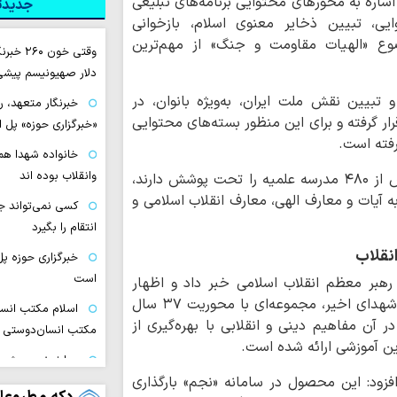
اشاره به محورهای محتوایی برنامه‌های تبلیغی
جدیدتر
ی، تبیین ذخایر معنوی اسلام، بازخوانی
وع «الهیات مقاومت و جنگ» از مهم‌ترین
وقتی خون
دلار صهیونیسم پیشی
تبیین نقش ملت ایران، به‌ویژه بانوان، در
خبرنگار متعهد، 
ار گرفته و برای این منظور بسته‌های محتوایی
«خبرگزاری حوزه» پل 
رفته است.
خانواده شهدا همو
وانقلاب بوده اند
طالبی با بیان اینکه حوزه‌های علمیه خواهران بیش از ۴۸۰ مدرسه علمیه را تحت پوشش دارند،
ه آیات و معارف الهی، معارف انقلاب اسلامی و
کسی نمی‌تواند ج
انتقام را بگیرد
نقلاب
خبرگزاری حوزه پل
است
 رهبر معظم انقلاب اسلامی خبر داد و اظهار
داشت: به مناسبت شهادت جمعی از فرماندهان و شهدای اخیر، مجموعه‌ای با محوریت ۳۷ سال
اسلام مکتب انس
آن مفاهیم دینی و انقلابی با بهره‌گیری از
مکتب انسان‌دوستی
ین آموزشی ارائه شده است.
چرا نهضت مشروط
فزود: این محصول در سامانه «نجم» بارگذاری
پیدا کرد؟