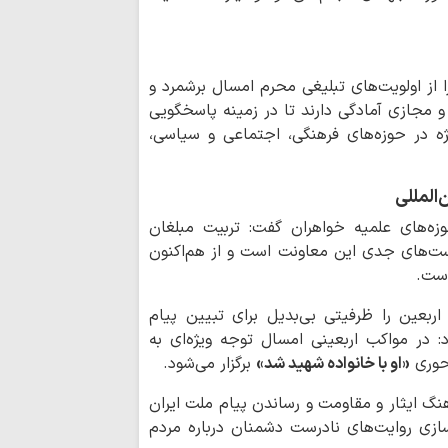
هشدار شدید سازم
وضعیت بحرانی حقوق
هشدار امام جمعه
 از اولویت‌های تبلیغی محرم امسال برشمرد و
آمریکا برای تضعیف
 مجازی آمادگی دارند تا در زمینه پاسخگویی
ژه در حوزه‌های فرهنگی، اجتماعی و سیاسی،
درخواست نائب 
اسلامی شیعیان لبنان
چگونه «انتقام» ا
‌المللی
عدالت اجتماعی می‌ر
وزه‌های علمیه خواهران گفت: تربیت مبلغان
است‌های جدی این معاونت است و از هم‌اکنون
امام حسین(ع) ب
است.
در برابر ظلم آموخت
ربعین را ظرفیتی بی‌بدیل برای تبیین پیام
رسید؟؛ رئیس‌جمهور تا
 در مواکب اربعینی امسال توجه ویژه‌ای به
محوری
«او با خانواده شهید شد»
برگزار می‌شود.
خطای معرفتی در 
ریشه‌یابی بحران معن
هنگ ایثار و مقاومت و رساندن پیام ملت ایران
خبرنگاران پرچمدا
زی روایت‌های نادرست دشمنان درباره مردم