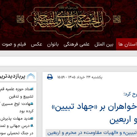
استان ها
بین الملل
علمی فرهنگی
بانوان
عکس
فیلم و صوت
حدیث روز
پربازدیدتری
یکشنبه ۲۴ خرداد ۱۴۰۵ - ۱۵:۵۹
استاد حوزه علمیه ق
ح کرد؛
تشییع و تدفین
خواهران بر «جهاد تبیین»
شهادت؛ اوج مسیری ک
کرده بود
 اربعین
تمدید مهلت پذیرش ح
۸ درس جهانی و تمد
در جنگ تحمیلی سوم 