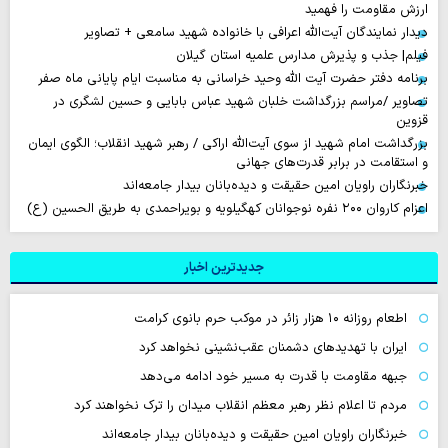
ارزش مقاومت را فهمید
دیدار نمایندگان آیت‌الله اعرافی با خانواده شهید سامعی + تصاویر
فیلم| جذب و پذیرش مدارس علمیه استان گیلان
برنامه دفتر حضرت آیت الله وحید خراسانی به مناسبت ایام پایانی ماه صفر
تصاویر /مراسم بزرگداشت خلبان شهید عباس بابایی و حسین لشگری در
قزوین
بزرگداشت امام شهید از سوی آیت‌الله اراکی / رهبر شهید انقلاب؛ الگوی ایمان
و استقامت در برابر قدرت‌های جهانی
خبرنگاران راویان امین حقیقت و دیده‌بانان بیدار جامعه‌اند
اعزام کاروان ۲۰۰ نفره نوجوانان کهگیلویه و بویراحمدی به طریق الحسین (ع)
جدیدترین اخبار
اطعام روزانه ۱۰ هزار زائر در موکب حرم بانوی کرامت
ایران با تهدیدهای دشمنان عقب‌نشینی نخواهد کرد
جبهه مقاومت با قدرت به مسیر خود ادامه می‌دهد
مردم تا اعلام نظر رهبر معظم انقلاب میدان را ترک نخواهند کرد
خبرنگاران راویان امین حقیقت و دیده‌بانان بیدار جامعه‌اند