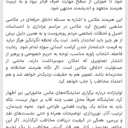
شود تا آموزش از سطح مهارت صرف فراتر برود و به تربیت
هنرمند متعهد و اندیشمند منتهی شود.
این هنرمند عکاس با اشاره به مسئله اخلاق حرفه‌ای در عکاسی
مذهبی تصریح کرد: عکاس در مراسم عزاداری با احساسات
اصیل و لحظات شخصی مردم روبه‌روست و به همین دلیل بیش
از هر چیز باید امانتدار باشد. ثبت یک لحظه تأثرانگیز هرگز نباید
به قیمت خدشه‌دار شدن کرامت انسانی سوژه تمام شود. رعایت
فاصله، انتخاب زاویه مناسب، توجه به حریم خصوصی و پرهیز از
انتشار تصاویری که امکان سوءبرداشت دارند، بخشی از
مسئولیت اخلاقی عکاس است. اگر نگاه هنرمند صادقانه و
محترمانه باشد، تصویر هم به حقیقت نزدیک‌تر خواهد شد و هم
اعتماد مخاطب را جلب خواهد کرد.
اولیازاده درباره برگزاری نمایشگاه‌های عکس عاشورایی نیز اظهار
کرد: نمایشگاه صرفاً محل نصب چند قاب بر دیوار نیست، بلکه
باید به مثابه یک روایت فضایی طراحی شود. نحوه چیدمان،
ترتیب آثار، نورپردازی، توضیحات همراه و حتی نشست‌های نقد
و بررسی، همگی در کیفیت دریافت مخاطب اثرگذارند. اگر این
عناصر به‌درستی کنار هم قرار گیرند، مخاطب با یک تجربه