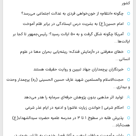
کشور
چگونه «انتقام» از خون‌خواهی فردی به عدالت اجتماعی می‌رسد؟
امام حسین(ع) به بشریت درس ایستادگی در برابر ظلم آموخت
آمریکا چگونه شکل گرفت و به ۵۰ ایالت رسید؟؛ رئیس‌جمهور تا کجا بر
ایالت‌ها…
خطای معرفتی در «آزمایش فندک»؛ ریشه‌یابی بحران معنا در علوم
انسانی…
خبرنگاران پرچمداران جهاد تبیین و روایت حقیقت هستند
حجت‌الاسلام والمسلمین شهید عارف حسین الحسینی (ره) پرچمدار وحدت
و بیداری…
تولید اثر مذهبی بدون پژوهش حرفه‌ای سرمایه را هدر می‌دهد
احکام شرعی | خواندن زیارت عاشورا و ادعیه در ایام عذر شرعی
پذیرش طلبه در سطوح ۱ تا ۳ در مدرسه علمیه حضرت سیدالشهداء(ع)
همت‌آباد…
پایان مأموریت مبلغان اربعین و آغاز فصل خدمت به زائران رضوی در