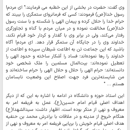
وی گفت: حضرت در بخشی از این خطبه می فرمایند:" ای مردم!
رسول خدا(ص) فرمودند؛ کسی که فرمانروای ستمگری را ببیند که
حرام خدا را حلال کرده و پیمان الهی را شکسته و با سنت رسول
خدا(ص) مخالفت نموده و در میان مردم با گناه و تجاوزگری
رفتار می‌کند، ولی در برابر وی با گفتار و کردار خود قیام نکند،
خداوند وی را در جایگاه آن ستمگر قرار دهد. ای مردم! آگاه
باشید که این جماعت تن به اطاعت شیطان سپرده و اطاعت از
خداوند را رها نموده‌اند؛ فساد را آشکار ساخته و حدود الهی را
تعطیل نموده‌اند؛ بیت‌المال مسلمین را ملک شخصی خود
دانسته‌اند؛ حرام الهی را حلال و حلال الهی را حرام ساخته‌اند و
من شایسته‌ترین فرد جهت اصلاح این وضعیت نابسامان
هستم ... "
این استاد حوزه و دانشگاه در ادامه با اشاره به این که از دیگر
اهداف اصلی قیام امام حسین(ع)، عمل به فریضه امر به
معروف و نهی از منکر بوده است، اظهار داشت: سیدالشهدا(ع)
هنگام خروج از مدینه و در ملاقات با برادرش محمد بن حنفیه
هدف اصلی قیام خویش را برپایی فریضه امر به معروف و نهی از