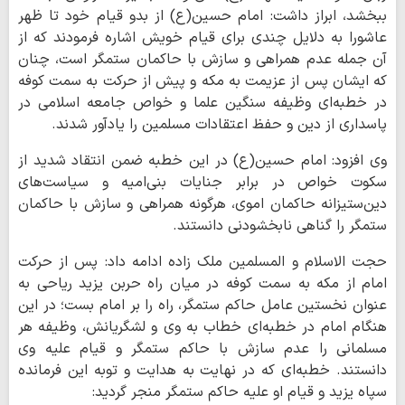
ببخشد، ابراز داشت: امام حسین(ع) از بدو قیام خود تا ظهر
عاشورا به دلایل چندی برای قیام خویش اشاره فرمودند که از
آن جمله عدم همراهی و سازش با حاکمان ستمگر است، چنان
که ایشان پس از عزیمت به مکه و پیش از حرکت به سمت کوفه
در خطبه‌ای وظیفه سنگین علما و خواص جامعه اسلامی در
پاسداری از دین و حفظ اعتقادات مسلمین را یادآور شدند.
وی افزود: امام حسین(ع) در این خطبه ضمن انتقاد شدید از
سکوت خواص در برابر جنایات بنی‌امیه و سیاست‌های
دین‌ستیزانه حاکمان اموی، هرگونه همراهی و سازش با حاکمان
ستمگر را گناهی نابخشودنی دانستند.
حجت الاسلام و المسلمین ملک زاده ادامه داد: پس از حرکت
امام از مکه به سمت کوفه در میان راه حربن یزید ریاحی به
عنوان نخستین عامل حاکم ستمگر، راه را بر امام بست؛ در این
هنگام امام در خطبه‌ای خطاب به وی و لشگریانش، وظیفه هر
مسلمانی را عدم سازش با حاکم ستمگر و قیام علیه وی
دانستند. خطبه‌ای که در نهایت به هدایت و توبه این فرمانده
سپاه یزید و قیام او علیه حاکم ستمگر منجر گردید: