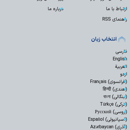
ارتباط با ما
درباره ما
راهنمای RSS
انتخاب زبان
فارسی
English
العربیة
اردو
(فرانسوی) Français
(هندی) हिन्दी
(بنگالی) বাংলা
(ترکی) Türkçe
(روسی) Русский
(اسپانیولی) Español
(آذری) Azərbaycan