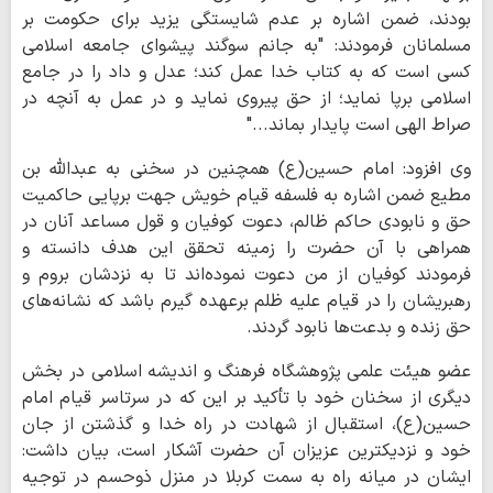
بودند، ضمن اشاره بر عدم شایستگی یزید برای حکومت بر
مسلمانان فرمودند: "به جانم سوگند پیشوای جامعه اسلامی
کسی است که به کتاب خدا عمل کند؛ عدل و داد را در جامع
اسلامی برپا نماید؛ از حق پیروی نماید و در عمل به آنچه در
صراط الهی است پایدار بماند..."
وی افزود: امام حسین(ع) همچنین در سخنی به عبدالله بن
مطیع ضمن اشاره به فلسفه قیام خویش جهت برپایی حاکمیت
حق و نابودی حاکم ظالم، دعوت کوفیان و قول مساعد آنان در
همراهی با آن حضرت را زمینه تحقق این هدف دانسته و
فرمودند کوفیان از من دعوت نموده‌اند تا به نزدشان بروم و
رهبریشان را در قیام علیه ظلم برعهده گیرم باشد که نشانه‌های
حق زنده و بدعت‌ها نابود گردند.
عضو هیئت علمی پژوهشگاه فرهنگ و اندیشه اسلامی در بخش
دیگری از سخنان خود با تأکید بر این که در سرتاسر قیام امام
حسین(ع)، استقبال از شهادت در راه خدا و گذشتن از جان
خود و نزدیکترین عزیزان آن حضرت آشکار است، بیان داشت:
ایشان در میانه راه به سمت کربلا در منزل ذوحسم در توجیه