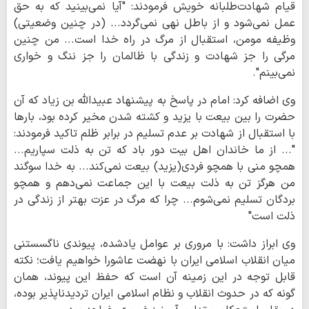
قیام شهادت‌طلبانه خویش فرمودند: "آیا نمی‌بینید که به حق
عمل نمی‌شود و از باطل نهی نمی‌گردد... (در چنین وضعیتی)
وظیفه مومن، استقبال از مرگ در راه خدا است... من چنین
مرگی را جز شهادت و زندگی با ظالمان را جز ننگ و خواری
نمی‌بینم".
وی اضافه کرد: امام در پاسخ به پیشنهاد عبیدالله بن زیاد که آن
حضرت را بین بیعت با یزید و کشته شدن مخیر کرده بود، بارها
با استقبال از شهادت بر عدم تسلیم در برابر ظلم تاکید فرمودند:
"... از ما خاندان اهل بیت دور باد که تن به ذلت سپاریم...
همچو منی با همچو فردی(یزید) بیعت نمی‌کند... به خدا سوگند
من هرگز تن به ذلت بیعت با این جماعت نمی‌دهم و همچو
بردگان تسلیم نمی‌شوم... چرا که مرگ در عزت بهتر از زندگی در
ذلت است"
وی ابراز داشت: با مروری بر عوامل یادشده، پیوندی ناگسستنی
میان انقلاب اسلامی ایران با نهضت عاشورا خواهیم یافت؛ نکته
قابل توجه در این زمینه آن است که حفظ این پیوند، همان
گونه که در حدوث انقلاب و نظام اسلامی ایران تردیدناپذیر بوده،