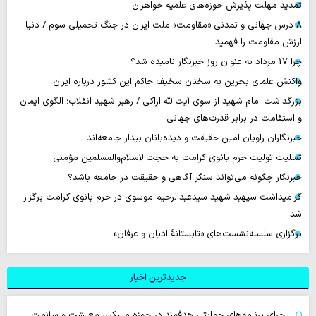
تمدید مهلت پذیرش حوزه‌های علمیه خواهران
۸ درس جهانی و تمدنی «مقاومت» ملت ایران در جنگ تحمیلی سوم / دنیا
ارزش مقاومت را فهمید
چرا 17 مرداد به عنوان روز خبرنگار نامیده شد؟
واکنش علمای بحرین به سخنان سخیف حاکم این کشور درباره ایران
بزرگداشت امام شهید از سوی آیت‌الله اراکی / رهبر شهید انقلاب؛ الگوی ایمان
و استقامت در برابر قدرت‌های جهانی
خبرنگاران راویان امین حقیقت و دیده‌بانان بیدار جامعه‌اند
تسلیت تولیت حرم بانوی کرامت به حجت‌الاسلام‌والمسلمین مؤمنی
خبرنگار چگونه می‌تواند سنگر آگاهی و حقیقت در جامعه باشد؟
گرامیداشت سپهبد شهید سیدعبدالرحیم موسوی در حرم بانوی کرامت برگزار
شد
برگزاری سلسله‌نشست‌های «تابستانهٔ ادیان و عرفان»
جدیدترین اخبار
اجرای برنامه‌های حمایتی هدفمند در حوزه مسکن، معیشت و سلامت