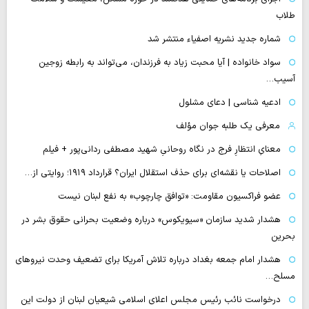
طلاب
شماره جدید نشریه اصفیاء منتشر شد
سواد خانواده | آیا محبت زیاد به فرزندان، می‌تواند به رابطه زوجین
آسیب…
ادعیه شناسی | دعای مشلول
معرفی یک طلبه جوان مؤلف
معنایِ انتظارِ فرج در نگاه روحانیِ شهید مصطفی ردانی‌پور + فیلم
اصلاحات یا نقشه‌ای برای حذف استقلال ایران؟ قرارداد ۱۹۱۹؛ روایتی از…
عضو فراکسیون مقاومت: «توافق چارچوب» به نفع لبنان نیست
هشدار شدید سازمان «سیویکوس» درباره وضعیت بحرانی حقوق بشر در
بحرین
هشدار امام جمعه بغداد درباره تلاش آمریکا برای تضعیف وحدت نیروهای
مسلح…
درخواست نائب رئیس مجلس اعلای اسلامی شیعیان لبنان از دولت این