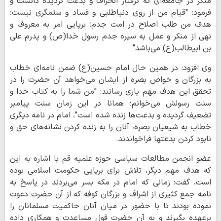
منکر در جامعه‌ای که گرفتار انحراف و بدعت گردیده دانست و
فرمود: "قیام من از روی دنیاطلبی و فساد و ستمگری نیست؛
هدف من طلب اصلاح در امت جدم؛ برپایی امر به معروف و
نهی از منکر و عمل به سیره جدم رسول خدا(ص) و پدرم علی
بن ابیطالب(ع) می‌باشد"
وی افزود: در همین حال امام حسین(ع) ضمن نامه‌ای خطاب
به بزرگان و خواص بصره از ایشان می‌خواهد آن حضرت را در
تحقق این هدف مهم یاری رسانند: "من شما را به کتاب خدا و
سنت رسولش می‌خوانم؛ همانا در این زمان سنت پیامبر
تضعیف گردیده و بدعت‌ها زنده شده است"، امام در نامه دیگری
خطاب به شیعیان بصره، آنان را به زنده کردن نشانه‌های حق و
نابود کردن بدعتها فراخواندند.
عضو انجمن مطالعات سیاسی حوزه علمیه قم با اشاره به این
که هدف مهم دیگر، تلاش برای برپایی حکومت اسلامی بوده
است، گفت: زمانی که امام در مکه بسر می‌بردند در پاسخ به
نامه جمع کثیری از اشراف و بزرگان کوفه که از آن حضرت دعوت
نموده بودند تا با حضور در میان آنان حاکمیت مسلمانان را
برعهده بگیرند و به آن حضرت قول مساعدت و همکاری داده