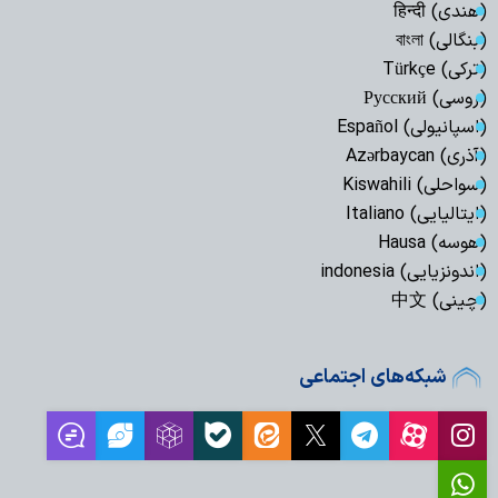
(هندی) हिन्दी
(بنگالی) বাংলা
(ترکی) Türkçe
(روسی) Русский
(اسپانیولی) Español
(آذری) Azərbaycan
(سواحلی) Kiswahili
(ایتالیایی) Italiano
(هوسه) Hausa
(اندونزیایی) indonesia
(چینی) 中文
شبکه‌های اجتماعی