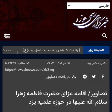
حدیث روز
حدیث روز | راه نزدیک شدن به محبت اهل‌بیت(ع)
حدیث روز | 
عکس /
عکس یزد
۱۵ آذر ۱۴۰۱ - ۰۹:۰۷
کد مطلب:
1057635
دریافت تصاویر
تصاویر/ اقامه عزای حضرت فاطمه زهرا
سلام الله علیها در حوزه علمیه یزد