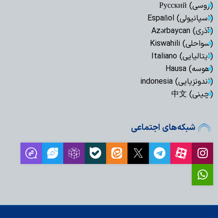
(روسی) Русский
(اسپانیولی) Español
(آذری) Azərbaycan
(سواحلی) Kiswahili
(ایتالیایی) Italiano
(هوسه) Hausa
(اندونزیایی) indonesia
(چینی) 中文
شبکه‌های اجتماعی