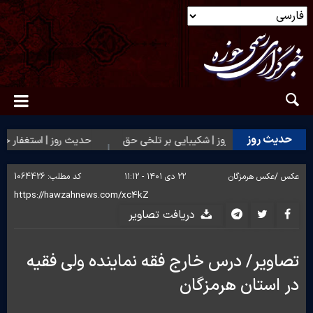
حدیث روز
ان
حدیث روز | شکیبایی بر تلخی حق
حدیث روز | استغفار حضرت
عکس /
عکس هرمزگان
۲۲ دی ۱۴۰۱ - ۱۱:۱۲
کد مطلب:
1064426
دریافت تصاویر
تصاویر/ درس خارج فقه نماینده ولی فقیه
در استان هرمزگان