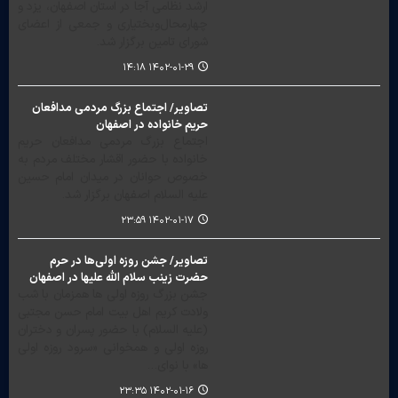
ارشد نظامی آجا در استان اصفهان، یزد و
چهارمحال‌وبختیاری و جمعی از اعضای
شورای تامین برگزار شد.
۱۴۰۲-۰۱-۲۹ ۱۴:۱۸
تصاویر/ اجتماع بزرگ مردمی مدافعان
حریم خانواده ‎‎در اصفهان‎‎
اجتماع بزرگ مردمی مدافعان حریم
خانواده با حضور اقشار مختلف مردم به
خصوص حوانان در میدان امام حسین
علیه السلام اصفهان برگزار شد.
۱۴۰۲-۰۱-۱۷ ۲۳:۵۹
تصاویر/ جشن روزه اولی‌ها در حرم
حضرت زینب سلام الله علیها‎‎ در اصفهان
جشن بزرگ روزه اولی ها همزمان با شب
ولادت کریم اهل بیت امام حسن مجتبی
(علیه السلام) با حضور پسران و دختران
روزه اولی و همخوانی «سرود روزه اولی
ها» با نوای…
۱۴۰۲-۰۱-۱۶ ۲۳:۳۵