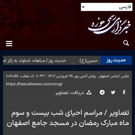
حدیث روز
ای زائران امام حسین(ع)
حدیث روز | مباهات خداوند به زائر امام حس
عکس /
عکس اصفهان
پژمان گنجی پور
۲۵ فروردین ۱۴۰۲ - ۱۰:۴۳
کد مطلب:
1081058
دریافت تصاویر
تصاویر / مراسم احیای شب بیست و سوم
ماه مبارک رمضان در مسجد جامع اصفهان‎‎