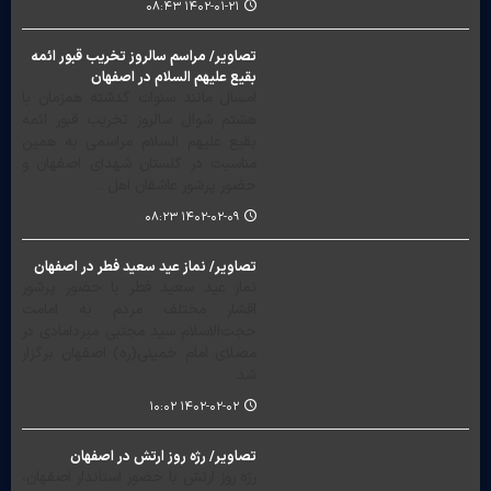
۱۴۰۲-۰۱-۲۱ ۰۸:۴۳
تصاویر/ مراسم سالروز تخریب قبور ائمه
بقیع‎‎ علیهم السلام در اصفهان
امسال مانند سنوات گدشته همزمان با
هشتم شوال سالروز تخریب قبور ائمه
بقیع علیهم السلام مراسمی به همین
مناسبت در گلستان شهدای اصفهان و
حضور پرشور عاشقان اهل…
۱۴۰۲-۰۲-۰۹ ۰۸:۲۳
تصاویر/ نماز عید سعید فطر در اصفهان
نماز عید سعید فطر با حضور پرشور
اقشار مختلف مردم به امامت
حجت‌الاسلام سید مجتبی میردامادی در
مصلای امام خمینی(ره) اصفهان برگزار
شد.
۱۴۰۲-۰۲-۰۲ ۱۰:۰۲
تصاویر/ رژه روز ارتش در اصفهان
رژه روز ارتش با حضور استاندار اصفهان،