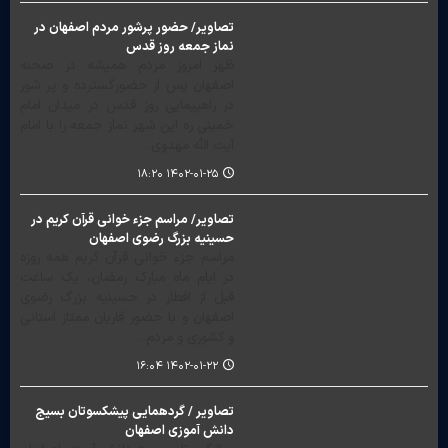
تصاویر/ حضور پرشور مردم اصفهان در
نماز جمعه روز قدس‎‎
ظهر امروز مردم همیشه در صحنه
اصفهان پس از حضورگسترده و پر شور
در راهپیمایی روز قدس در میدان امام
خمینی ره این شهر نماز جمعه را با امام
آیت الله مهدوی…
۱۴۰۲-۰۱-۲۵ ۱۸:۲۰
تصاویر/ مراسم جزء خوانی قرآن کریم در
حسینیه بزرگ رضوی اصفهان‎‎
مراسم جزء خوانی قرآن کریم همه روزه
در ایام ماه مبارک رمضان، یک ساعت
قبل از افطار در حسینیه بزرگ رضوی
اصفهان و با حضور قاریان ممتاز استانی
و کشوری و مردم…
۱۴۰۲-۰۱-۲۲ ۱۶:۰۴
تصاویر / گردهمایی پیشکسوتان بسیج
دانش آموزی اصفهان‎‎