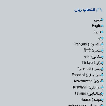
انتخاب زبان
فارسی
English
العربیة
اردو
(فرانسوی) Français
(هندی) हिन्दी
(بنگالی) বাংলা
(ترکی) Türkçe
(روسی) Русский
(اسپانیولی) Español
(آذری) Azərbaycan
(سواحلی) Kiswahili
(ایتالیایی) Italiano
(هوسه) Hausa