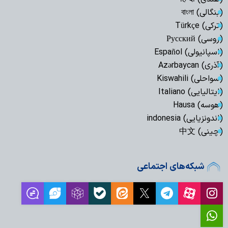
(بنگالی) বাংলা
(ترکی) Türkçe
(روسی) Русский
(اسپانیولی) Español
(آذری) Azərbaycan
(سواحلی) Kiswahili
(ایتالیایی) Italiano
(هوسه) Hausa
(اندونزیایی) indonesia
(چینی) 中文
شبکه‌های اجتماعی