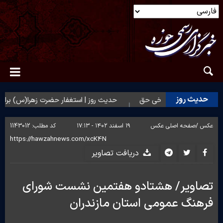
حدیث روز
وز | شکیبایی بر تلخی حق
حدیث روز | استغفار حضرت زهرا(س) برای زا
عکس /
صفحه اصلی عکس
۱۹ اسفند ۱۴۰۲ - ۱۷:۱۳
کد مطلب:
1143012
دریافت تصاویر
تصاویر/ هشتادو هفتمین نشست شورای
فرهنگ عمومی استان مازندران