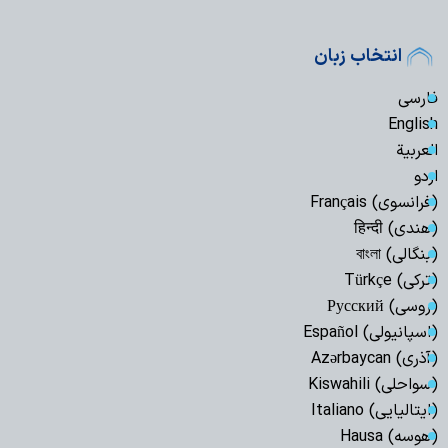
انتخاب زبان
فارسی
English
العربیة
اردو
(فرانسوی) Français
(هندی) हिन्दी
(بنگالی) বাংলা
(ترکی) Türkçe
(روسی) Русский
(اسپانیولی) Español
(آذری) Azərbaycan
(سواحلی) Kiswahili
(ایتالیایی) Italiano
(هوسه) Hausa