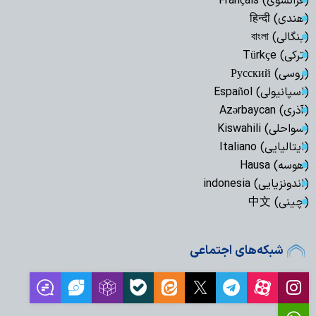
(فرانسوی) Français
(هندی) हिन्दी
(بنگالی) বাংলা
(ترکی) Türkçe
(روسی) Русский
(اسپانیولی) Español
(آذری) Azərbaycan
(سواحلی) Kiswahili
(ایتالیایی) Italiano
(هوسه) Hausa
(اندونزیایی) indonesia
(چینی) 中文
شبکه‌های اجتماعی