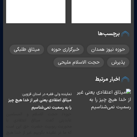
برچسب‌ها
حوزه نیوز همدان
خبرگزاری حوزه
میثاق طلبگی
پذیرش
حجت الاسلام ملیحی
اخبار مرتبط
نماینده ولی فقیه در استان قزوین:
میثاق اعتقادی یعنی غیر از خدا هیچ چیز
را به رسمیت نمی‌شناسیم
حوزه/ حجت الاسلام و المسلمین
عابدینی گفت: میثاق اعتقادی با
محوریت ربوبیت حضرت حق این است
که ما در عقیده بگوییم غیر از خدا هیچ