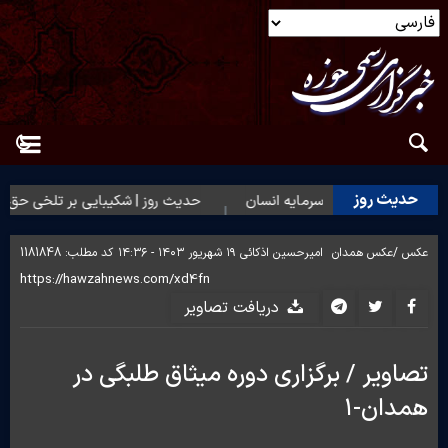
حدیث روز
 روز | بهترین سرمایه انسان
حدیث روز | شکیبایی بر تلخی حق
عکس /
عکس همدان
امیرحسین اذکائی
۱۹ شهریور ۱۴۰۳ - ۱۴:۳۶
کد مطلب:
1181848
دریافت تصاویر
تصاویر / برگزاری دوره میثاق طلبگی در
همدان-۱