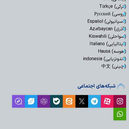
(ترکی) Türkçe
(روسی) Русский
(اسپانیولی) Español
(آذری) Azərbaycan
(سواحلی) Kiswahili
(ایتالیایی) Italiano
(هوسه) Hausa
(اندونزیایی) indonesia
(چینی) 中文
شبکه‌های اجتماعی