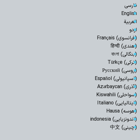
فارسی
English
العربیة
اردو
(فرانسوی) Français
(هندی) हिन्दी
(بنگالی) বাংলা
(ترکی) Türkçe
(روسی) Русский
(اسپانیولی) Español
(آذری) Azərbaycan
(سواحلی) Kiswahili
(ایتالیایی) Italiano
(هوسه) Hausa
(اندونزیایی) indonesia
(چینی) 中文