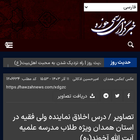
حدیث روز
 مردم؟
حدیث روز | راه نزدیک شدن به محبت اهل‌بیت(ع)
حدیث
عکس /
عکس همدان
امیرحسین اذکائی
۱۱ آذر ۱۴۰۳ - ۱۵:۵۳
کد مطلب:
1206634
دریافت تصاویر
تصاویر / درس اخلاق نماینده ولی فقیه در
استان همدان ویژه طلاب مدرسه علمیه
آیت الله آخوند(ره)