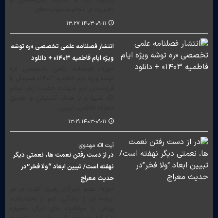
بصیرت در انجام مسئولیت‌های…
۱۴۰۳-۰۹-۱۱ ۱۳:۲۷
انتشار فصلنامه علمی تخصصی «ره توشه
ویژه ایام فاطمیه ۱۴۰۳» + دانلود
حوزه/ فصلنامه علمی تخصصی «ره
توشه ویژه ایام فاطمیه ۱۴۰۳» همزمان با
فرارسیدن ایام شهادت حضرت زهرا سلام
الله علیها و با هدف گسترش و تعمیق
معارف فاطمی، تبیین…
۱۴۰۳-۰۹-۱۱ ۱۳:۱۹
آیت الله مهدوی:
در از دست رفتن نعمت ها، نعمتی دیگر
نهفته است/ تبیین ابعاد “ولا فخر”در
حدیث معراج
حوزه/ عضو خبرگان رهبری گفت: در هر
عرصه ای از زندگی، اعم از تحصیلات،
ورزش یا موفقیت های دیگر، همواره