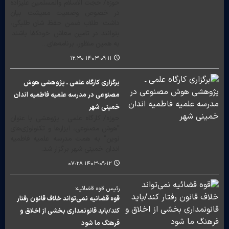
حوزه/ حجت الاسلام والمسلمین علیزاده
در خصوص وضعیت معیشت بیان
داشت: طلاب ضمن حفظ شان طلبگی،
بتوانند در تامین معاش خودکفا باشند.
به همین منظور، برنامه‌های…
۱۴۰۳-۰۹-۱۱ ۱۲:۳۰
برگزاری کارگاه علمی ـ پژوهشی هوش
مصنوعی در مدرسه علمیه فاطمیه اندان
خمینی شهر
حوزه/ کارگاه علمی ـ پژوهشی با عنوان
"هوش مصنوعی، ابزارها و تکنولوژی‌های
نوین" به همت مدرسه علمیه فاطمیه
اندان خمینی شهر برگزار شد.
۱۴۰۳-۰۹-۱۲ ۰۷:۲۸
رئیس قوه قضائیه:
قوه قضائیه نمی‌تواند خلاف قانون رفتار
کند/باید قانونمداری بخشی از اخلاق و
فرهنگ ما شود