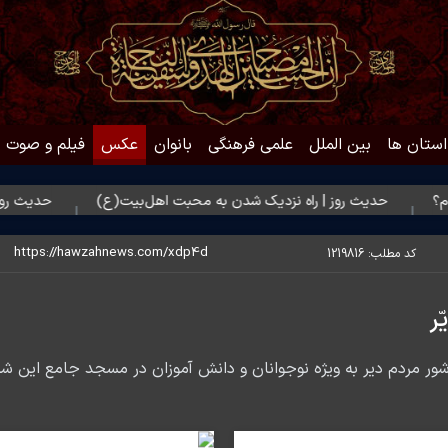
استان ها
بین الملل
علمی فرهنگی
بانوان
عکس
فیلم و صوت
حدیث روز | راه نزدیک شدن به محبت اهل‌بیت(ع)
حدیث روز | بهتر
کد مطلب:
1219816
ر
ور مردم دیر به ویژه نوجوانان و دانش آموزان در مسجد جامع این شه