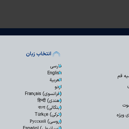
انتخاب زبان
فارسی
English
یه قم
العربیة
اردو
(فرانسوی) Français
(هندی) हिन्दी
وت
(بنگالی) বাংলা
(ترکی) Türkçe
ی ویژه
(روسی) Русский
(اسپانیولی) Español