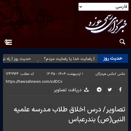
حدیث روز
حدیث روز | رضایت خدا یا رضایت مردم؟
حدیث روز | راه نزد
عکس /
عکس هرمزگان
۱ اردیبهشت ۱۴۰۴ - ۱۳:۴۵
کد مطلب:
1249964
دریافت تصاویر
تصاویر/ درس اخلاق طلاب مدرسه علمیه
النبی(ص) بندرعباس