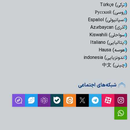
(ترکی) Türkçe
(روسی) Русский
(اسپانیولی) Español
(آذری) Azərbaycan
(سواحلی) Kiswahili
(ایتالیایی) Italiano
(هوسه) Hausa
(اندونزیایی) indonesia
(چینی) 中文
شبکه‌های اجتماعی