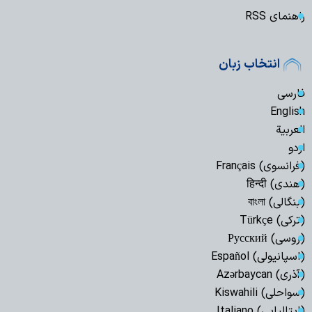
راهنمای RSS
انتخاب زبان
فارسی
English
العربیة
اردو
(فرانسوی) Français
(هندی) हिन्दी
(بنگالی) বাংলা
(ترکی) Türkçe
(روسی) Русский
(اسپانیولی) Español
(آذری) Azərbaycan
(سواحلی) Kiswahili
(ایتالیایی) Italiano