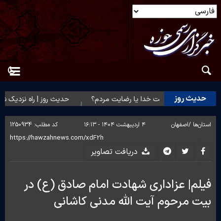
حدیث روز
حدیث روز | رضایت خدا یا رضایت مردم؟
حدیث روز | راه نزدیک شد
استان‌ها /
اصفهان
۴ اردیبهشت ۱۴۰۴ - ۱۶:۱۳
کد مطلب:
1250934
دریافت تصاویر
فیلم| عزاداری شهادت امام صادق (ع) در
بیت مرحوم آیت الله مدنی کاشانی