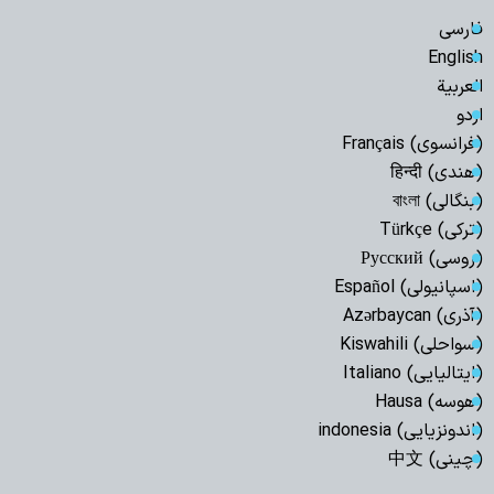
فارسی
English
العربیة
اردو
(فرانسوی) Français
(هندی) हिन्दी
(بنگالی) বাংলা
(ترکی) Türkçe
(روسی) Русский
(اسپانیولی) Español
(آذری) Azərbaycan
(سواحلی) Kiswahili
(ایتالیایی) Italiano
(هوسه) Hausa
(اندونزیایی) indonesia
(چینی) 中文