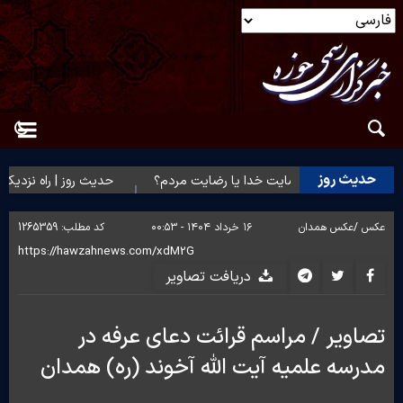
حدیث روز
حدیث روز | رضایت خدا یا رضایت مردم؟
حدیث روز | راه نزدیک ش
عکس /
عکس همدان
۱۶ خرداد ۱۴۰۴ - ۰۰:۵۳
کد مطلب:
1265359
دریافت تصاویر
تصاویر / مراسم قرائت دعای عرفه در
مدرسه علمیه آیت الله آخوند (ره) همدان