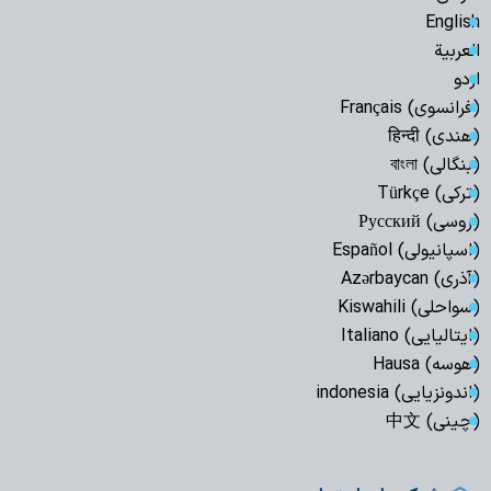
English
العربیة
اردو
(فرانسوی) Français
(هندی) हिन्दी
(بنگالی) বাংলা
(ترکی) Türkçe
(روسی) Русский
(اسپانیولی) Español
(آذری) Azərbaycan
(سواحلی) Kiswahili
(ایتالیایی) Italiano
(هوسه) Hausa
(اندونزیایی) indonesia
(چینی) 中文