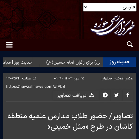
حدیث روز
تغفار حضرت زهرا(س) برای زائران امام حسین(ع)
حدیث روز | مباهات خ
عکس /
عکس اصفهان
۲۵ مهر ۱۴۰۴ - ۰۹:۱۹
کد مطلب:
1306564
دریافت تصاویر
تصاویر/ حضور طلاب مدارس علمیه منطقه
کاشان در طرح «مثل خمینی»