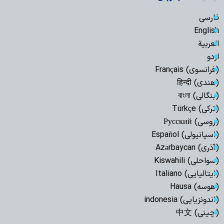
فارسی
English
العربیة
اردو
(فرانسوی) Français
(هندی) हिन्दी
(بنگالی) বাংলা
(ترکی) Türkçe
(روسی) Русский
(اسپانیولی) Español
(آذری) Azərbaycan
(سواحلی) Kiswahili
(ایتالیایی) Italiano
(هوسه) Hausa
(اندونزیایی) indonesia
(چینی) 中文