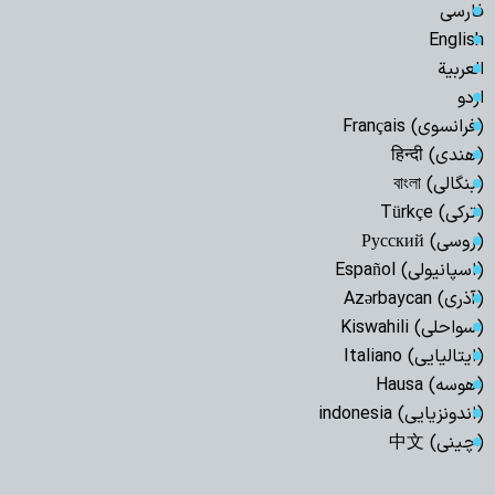
فارسی
English
العربیة
اردو
(فرانسوی) Français
(هندی) हिन्दी
(بنگالی) বাংলা
(ترکی) Türkçe
(روسی) Русский
(اسپانیولی) Español
(آذری) Azərbaycan
(سواحلی) Kiswahili
(ایتالیایی) Italiano
(هوسه) Hausa
(اندونزیایی) indonesia
(چینی) 中文