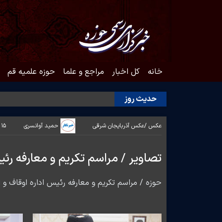
خانه
کل اخبار
مراجع و علما
حوزه علمیه قم
حدیث روز
عکس /
عکس آذربایجان شرقی
حمید آوانسری
۱۵ دی ۱۴۰۴ - ۱۶:۲۸
تصاویر / مراسم تکریم و معارفه رئی
حوزه / مراسم تکریم و معارفه رئیس اداره اوقاف و 