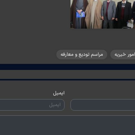
مور خیریه
مراسم تودیع و معارفه
ایمیل