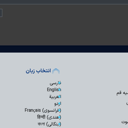
انتخاب زبان
فارسی
English
یه قم
العربیة
اردو
(فرانسوی) Français
(هندی) हिन्दी
وت
(بنگالی) বাংলা