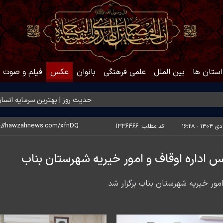
استان ها
بین الملل
علمی فرهنگی
بانوان
عکس
فیلم و صوت
حدیث روز | بهترین سرمایه انسان
حدی
کد مطلب:
1336466
س اداره اوقاف و امور خیریه شهرستان بناب
امور خیریه شهرستان بناب برگزار شد