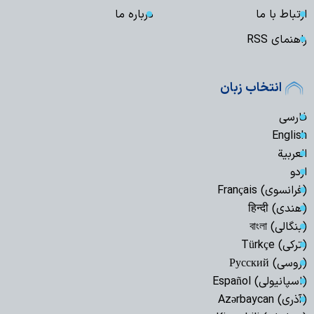
ارتباط با ما
درباره ما
راهنمای RSS
انتخاب زبان
فارسی
English
العربیة
اردو
(فرانسوی) Français
(هندی) हिन्दी
(بنگالی) বাংলা
(ترکی) Türkçe
(روسی) Русский
(اسپانیولی) Español
(آذری) Azərbaycan